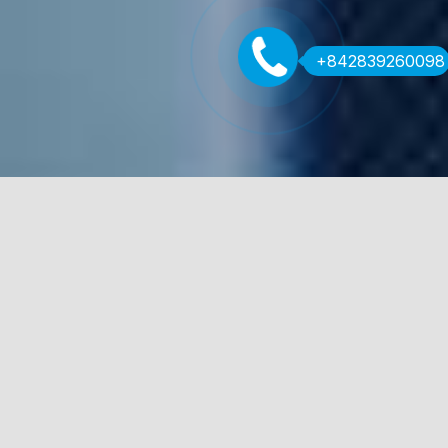
+842839260098
Tối ưu hóa thiết kế kết cấu của bạn
Làm việc nhanh hơn và đạt được nhiều hơn! Mô hình
vật lý thúc đẩy các thiết kế hiệu quả từ mô phỏng chính
xác hơn. Với Tekla Structural Designer, việc phân tích,
thiết kế và BIM tạo thành một quy trình tích hợp, tự
động. Bất kể vật liệu hay loại dự án, việc phân tích kết
cấu và thiết kế đều được tiến hành đồng thời.