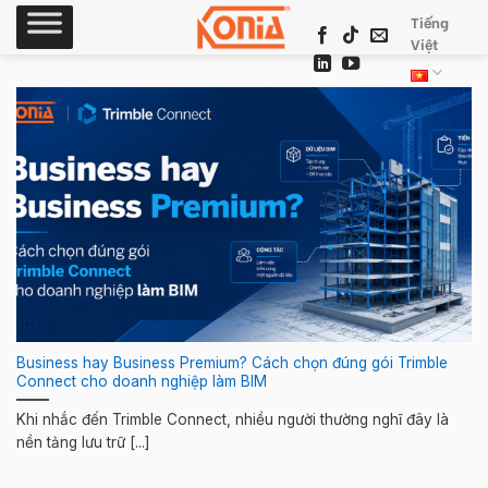
Skip
Tiếng
to
Việt
content
Business hay Business Premium? Cách chọn đúng gói Trimble
Connect cho doanh nghiệp làm BIM
Khi nhắc đến Trimble Connect, nhiều người thường nghĩ đây là
nền tảng lưu trữ [...]