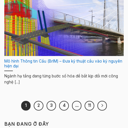
Mô hình Thông tin Cầu (BrIM) – Đưa kỹ thuật cầu vào kỷ nguyên
hiện đại
Ngành hạ tầng đang từng bước số hóa để bắt kịp đổi mới công
nghệ [...]
1
2
3
4
…
11
BẠN ĐANG Ở ĐÂY