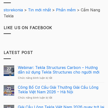
storekonia
>
Tin mới nhất
>
Phần mềm
>
Cẩm Nang
Tekla
LIKE US ON FACEBOOK
LATEST POST
Webinar: Tekla Structures Carbon – Hướng
27
dẫn sử dụng Tekla Structures cho người mới
Th7
ở
Chức năng bình luận bị tắt
Webinar:
Tekla
Công Bố Cơ Cấu Giải Thưởng Giải Cầu Lông
21
Structures
Tekla Việt Nam 2026 – Hà Nội
Th7
Carbon
ở
Chức năng bình luận bị tắt
–
Công
Hướng
Bố
Giải Cầu Lông Tekla Việt Nam 2026 quay trở lại
dẫn