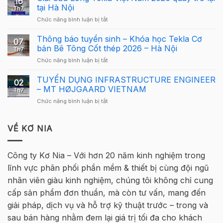
16
Cơ
sử
tại Hà Nội
Th7
Cấu
dụng
ở
Chức năng bình luận bị tắt
Giải
Tekla
Giải
Thưởng
Structures
Cầu
Thông báo tuyển sinh – Khóa học Tekla Cơ
Giải
cho
07
Lông
Cầu
bản Bê Tông Cốt thép 2026 – Hà Nội
người
Th7
Tekla
Lông
mới
ở
Chức năng bình luận bị tắt
Việt
Tekla
Thông
Nam
Việt
báo
TUYỂN DỤNG INFRASTRUCTURE ENGINEER
2026
Nam
02
tuyển
quay
– MT HØJGAARD VIETNAM
2026
Th7
sinh
trở
–
ở
Chức năng bình luận bị tắt
–
lại
Hà
TUYỂN
Khóa
tại
Nội
DỤNG
học
Hà
INFRASTRUCTURE
VỀ KƠ NIA
Tekla
Nội
ENGINEER
Cơ
–
bản
MT
Bê
Công ty Kơ Nia – Với hơn 20 năm kinh nghiệm trong
HØJGAARD
Tông
lĩnh vực phân phối phần mềm & thiết bị cùng đội ngũ
VIETNAM
Cốt
thép
nhân viên giàu kinh nghiệm, chúng tôi không chỉ cung
2026
cấp sản phẩm đơn thuần, mà còn tư vấn, mang đến
–
Hà
giải pháp, dịch vụ và hỗ trợ kỹ thuật trước – trong và
Nội
sau bán hàng nhằm đem lại giá trị tối đa cho khách