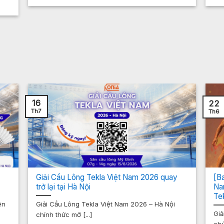
16
22
Th7
Th6
Giải Cầu Lông Tekla Việt Nam 2026 quay
[B
trở lại tại Hà Nội
Na
Te
ên
Giải Cầu Lông Tekla Việt Nam 2026 – Hà Nội
Giả
chính thức mở [...]