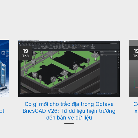
19
1
Th3
Th
Có gì mới cho trắc địa trong Octave
C
ct
BricsCAD V26: Từ dữ liệu hiện trường
x
đến bản vẽ dữ liệu