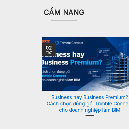
CẨM NANG
02
Th7
icsCAD V26
Business hay Business Premium?
Cách chọn đúng gói Trimble Conne
cho doanh nghiệp làm BIM