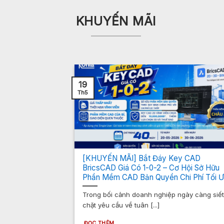
KHUYẾN MÃI
19
Th5
ing Discount
[KHUYẾN MÃI] Bắt Đáy Key CAD
BricsCAD Giá Có 1-0-2 – Cơ Hội Sở Hữu
Phần Mềm CAD Bản Quyền Chi Phí Tối 
ng tôi có thể
Trong bối cảnh doanh nghiệp ngày càng siế
chặt yêu cầu về tuân [...]
ĐỌC THÊM