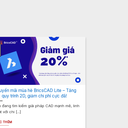
uyến mãi mùa hè BricsCAD Lite – Tăng
 quy trình 2D, giảm chi phí cực đã!
 đang tìm kiếm giải pháp CAD mạnh mẽ, linh
t với chi [...]
C THÊM