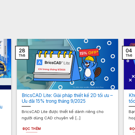
28
04
Th8
Th6
BricsCAD Lite: Giải pháp thiết kế 2D tối ưu –
Kh
Ưu đãi 15% trong tháng 9/2025
tốc
Ưu
BricsCAD Lite được thiết kế dành riêng cho
Bạn
t
người dùng CAD chuyên về [...]
hoạ
ĐỌC THÊM
ĐỌ