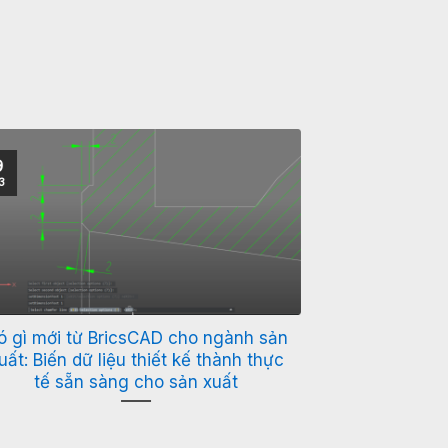
9
3
ó gì mới từ BricsCAD cho ngành sản
uất: Biến dữ liệu thiết kế thành thực
tế sẵn sàng cho sản xuất