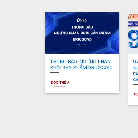
ng Hiệu Mới
THÔNG BÁO: NGƯNG PHÂN
9 
PHỐI SẢN PHẨM BRICSCAD
Ng
mà
cầ
ĐỌC THÊM
Đ