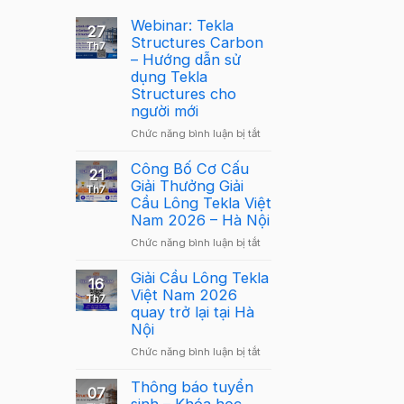
Webinar: Tekla
27
Structures Carbon
Th7
– Hướng dẫn sử
dụng Tekla
Structures cho
người mới
ở
Chức năng bình luận bị tắt
Webinar:
Tekla
Công Bố Cơ Cấu
21
Structures
Giải Thưởng Giải
Th7
Carbon
Cầu Lông Tekla Việt
–
Nam 2026 – Hà Nội
Hướng
ở
Chức năng bình luận bị tắt
dẫn
Công
sử
Bố
Giải Cầu Lông Tekla
dụng
16
Cơ
Việt Nam 2026
Tekla
Th7
Cấu
quay trở lại tại Hà
Structures
Giải
Nội
cho
Thưởng
người
ở
Chức năng bình luận bị tắt
Giải
mới
Giải
Cầu
Cầu
Thông báo tuyển
Lông
07
Lông