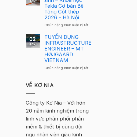
sinh – Khóa học
Tekla
Th7
Tekla
Tekla Cơ bản Bê
Việt
Việt
Tông Cốt thép
Nam
Nam
2026 – Hà Nội
2026
2026
–
ở
Chức năng bình luận bị tắt
quay
Hà
Thông
trở
Nội
báo
TUYỂN DỤNG
lại
02
tuyển
INFRASTRUCTURE
tại
Th7
sinh
ENGINEER – MT
Hà
–
HØJGAARD
Nội
Khóa
VIETNAM
học
ở
Chức năng bình luận bị tắt
Tekla
TUYỂN
Cơ
DỤNG
bản
INFRASTRUCTURE
VỀ KƠ NIA
Bê
ENGINEER
Tông
–
Cốt
MT
Công ty Kơ Nia – Với hơn
thép
HØJGAARD
2026
20 năm kinh nghiệm trong
VIETNAM
–
lĩnh vực phân phối phần
Hà
Nội
mềm & thiết bị cùng đội
ngũ nhân viên giàu kinh