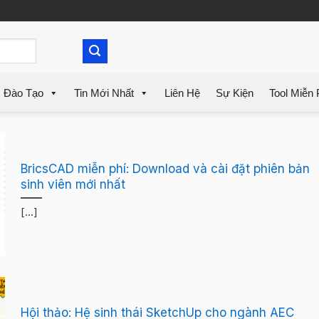
Đào Tạo
Tin Mới Nhất
Liên Hệ
Sự Kiện
Tool Miễn 
BricsCAD miễn phí: Download và cài đặt phiên bản
sinh viên mới nhất
[...]
Hội thảo: Hệ sinh thái SketchUp cho ngành AEC