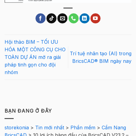
Hội thảo BIM – TỐI ƯU
HÓA MỘT CÔNG CỤ CHO
Trí tuệ nhân tạo (AI) trong
TOÀN DỰ ÁN mở ra giải
BricsCAD® BIM ngày nay
pháp tinh gọn cho đội
nhóm
BẠN ĐANG Ở ĐÂY
storekonia
>
Tin mới nhất
>
Phần mềm
>
Cẩm Nang
BricsCAD
>
10 lợi ích hàng đầu của BricsCAD V23.2 –