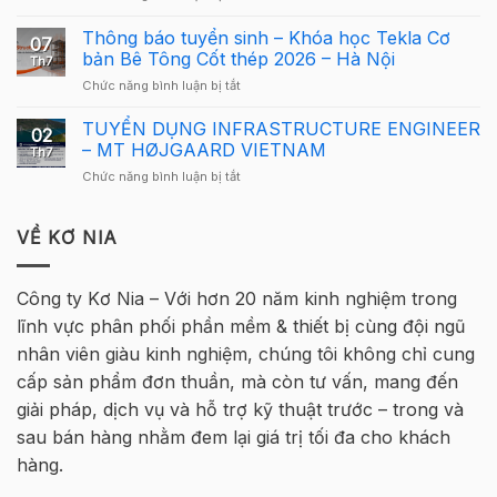
Tekla
Giải
Thưởng
Structures
Cầu
Thông báo tuyển sinh – Khóa học Tekla Cơ
Giải
cho
07
Lông
Cầu
bản Bê Tông Cốt thép 2026 – Hà Nội
người
Th7
Tekla
Lông
mới
ở
Chức năng bình luận bị tắt
Việt
Tekla
Thông
Nam
Việt
báo
TUYỂN DỤNG INFRASTRUCTURE ENGINEER
2026
Nam
02
tuyển
quay
– MT HØJGAARD VIETNAM
2026
Th7
sinh
trở
–
ở
Chức năng bình luận bị tắt
–
lại
Hà
TUYỂN
Khóa
tại
Nội
DỤNG
học
Hà
INFRASTRUCTURE
VỀ KƠ NIA
Tekla
Nội
ENGINEER
Cơ
–
bản
MT
Bê
Công ty Kơ Nia – Với hơn 20 năm kinh nghiệm trong
HØJGAARD
Tông
lĩnh vực phân phối phần mềm & thiết bị cùng đội ngũ
VIETNAM
Cốt
thép
nhân viên giàu kinh nghiệm, chúng tôi không chỉ cung
2026
cấp sản phẩm đơn thuần, mà còn tư vấn, mang đến
–
Hà
giải pháp, dịch vụ và hỗ trợ kỹ thuật trước – trong và
Nội
sau bán hàng nhằm đem lại giá trị tối đa cho khách
hàng.