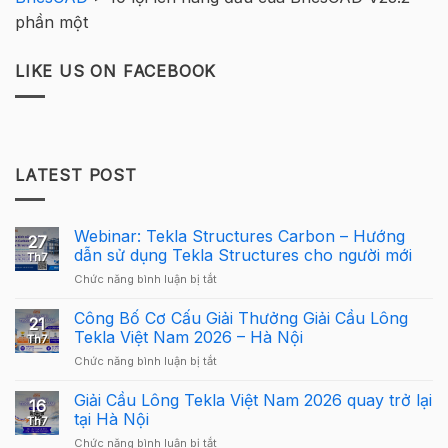
phần một
LIKE US ON FACEBOOK
LATEST POST
Webinar: Tekla Structures Carbon – Hướng
27
dẫn sử dụng Tekla Structures cho người mới
Th7
ở
Chức năng bình luận bị tắt
Webinar:
Tekla
Công Bố Cơ Cấu Giải Thưởng Giải Cầu Lông
21
Structures
Tekla Việt Nam 2026 – Hà Nội
Th7
Carbon
ở
Chức năng bình luận bị tắt
–
Công
Hướng
Bố
Giải Cầu Lông Tekla Việt Nam 2026 quay trở lại
dẫn
16
Cơ
sử
tại Hà Nội
Th7
Cấu
dụng
ở
Chức năng bình luận bị tắt
Giải