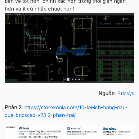
bản vẽ tốt hơn, chính xác hơn trong thời gian ngắn
hơn và ít cú nhấp chuột hơn!
Nguồn
:
Bricsys
Phần 2:
https://storekonia.com/10-loi-ich-hang-dau-
cua-bricscad-v23-2-phan-hai/