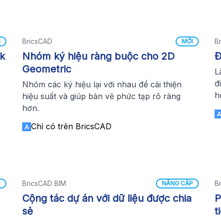
BricsCAD
B
I
MỚI
ck
Nhóm ký hiệu ràng buộc cho 2D
Đ
Geometric
L
đ
Nhóm các ký hiệu lại với nhau để cải thiện
h
hiệu suất và giúp bản vẽ phức tạp rõ ràng
hơn.
Chỉ có trên BricsCAD
BricsCAD BIM
B
P
NÂNG CẤP
Cộng tác dự án với dữ liệu được chia
P
sẻ
t