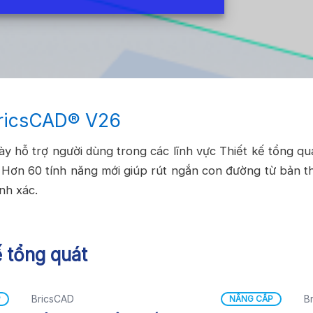
BricsCAD® V26
ày hỗ trợ người dùng trong các lĩnh vực Thiết kế tổng qu
. Hơn 60 tính năng mới giúp rút ngắn con đường từ bản t
nh xác.
ế tổng quát
BricsCAD
B
P
NÂNG CẤP