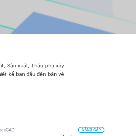
át, Sản xuất, Thầu phụ xây
hiết kế ban đầu đến bản vẽ
ricsCAD
NÂNG CẤP