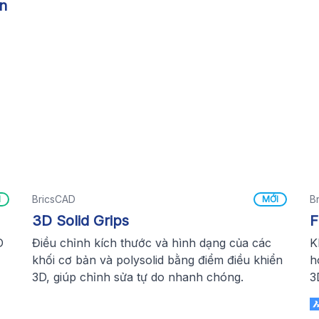
an
BricsCAD
B
M
MỚI
3D Solid Grips
F
D
Điều chỉnh kích thước và hình dạng của các
K
khối cơ bản và polysolid bằng điểm điều khiển
h
3D, giúp chỉnh sửa tự do nhanh chóng.
3