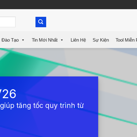
Đào Tạo
Tin Mới Nhất
Liên Hệ
Sự Kiện
Tool Miễn 
V26
iúp tăng tốc quy trình từ