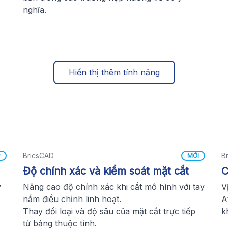
nghĩa.
Hiển thị thêm tính năng
BricsCAD
B
P
MỚI
Độ chính xác và kiểm soát mặt cắt
C
y
Nâng cao độ chính xác khi cắt mô hình với tay
V
nắm điều chỉnh linh hoạt.
A
Thay đổi loại và độ sâu của mặt cắt trực tiếp
k
từ bảng thuộc tính.