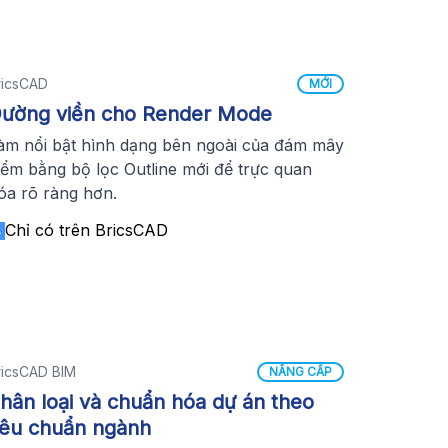
ricsCAD
MỚI
ường viền cho Render Mode
àm nổi bật hình dạng bên ngoài của đám mây
iểm bằng bộ lọc Outline mới để trực quan
óa rõ ràng hơn.
Chỉ có trên BricsCAD
ricsCAD BIM
NÂNG CẤP
hân loại và chuẩn hóa dự án theo
iêu chuẩn ngành