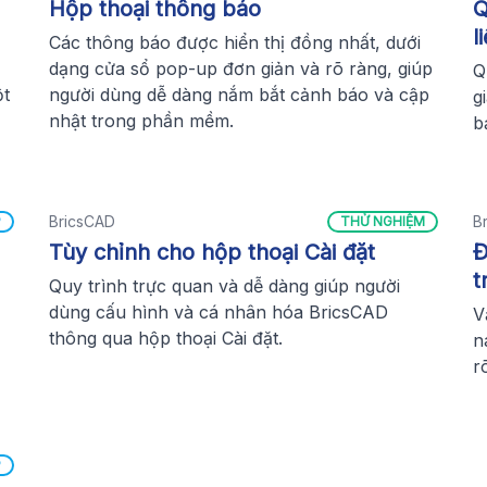
Hộp thoại thông báo
Q
l
Các thông báo được hiển thị đồng nhất, dưới
dạng cửa sổ pop-up đơn giản và rõ ràng, giúp
Q
ột
người dùng dễ dàng nắm bắt cảnh báo và cập
g
nhật trong phần mềm.
b
BricsCAD
B
P
THỬ NGHIỆM
Tùy chỉnh cho hộp thoại Cài đặt
Đ
t
Quy trình trực quan và dễ dàng giúp người
,
dùng cấu hình và cá nhân hóa BricsCAD
V
thông qua hộp thoại Cài đặt.
n
r
P