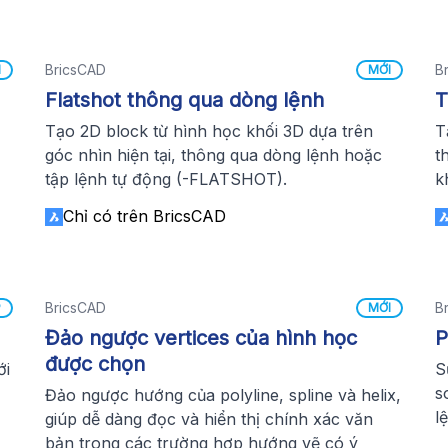
BricsCAD
B
I
MỚI
Flatshot thông qua dòng lệnh
T
Tạo 2D block từ hình học khối 3D dựa trên
T
góc nhìn hiện tại, thông qua dòng lệnh hoặc
t
tập lệnh tự động (-FLATSHOT).
k
Chỉ có trên BricsCAD
BricsCAD
B
P
MỚI
Đảo ngược vertices của hình học
P
được chọn
ới
S
s
Đảo ngược hướng của polyline, spline và helix,
l
giúp dễ dàng đọc và hiển thị chính xác văn
bản trong các trường hợp hướng vẽ có ý