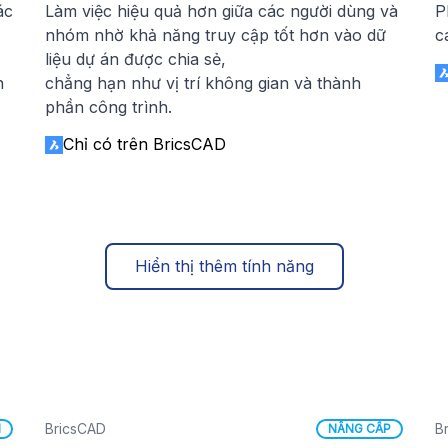
ác
Làm việc hiệu quả hơn giữa các người dùng và
P
nhóm nhờ khả năng truy cập tốt hơn vào dữ
c
liệu dự án được chia sẻ,
h
chẳng hạn như vị trí không gian và thành
phần công trình.
Chỉ có trên BricsCAD
Hiển thị thêm tính năng
BricsCAD
B
I
NÂNG CẤP