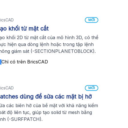
ricsCAD
MỚI
ạo khối từ mặt cắt
ạo khối 2D từ mặt cắt của mô hình 3D, có thể
hực hiện qua dòng lệnh hoặc trong tập lệnh
hông giám sát (-SECTIONPLANETOBLOCK).
Chỉ có trên BricsCAD
ricsCAD
MỚI
atches dùng để sửa các mặt bị hở
ửa các biên hở của bề mặt với khả năng kiểm
oát độ liên tục, giúp tạo solid từ mesh bằng
ệnh (-SURFPATCH).