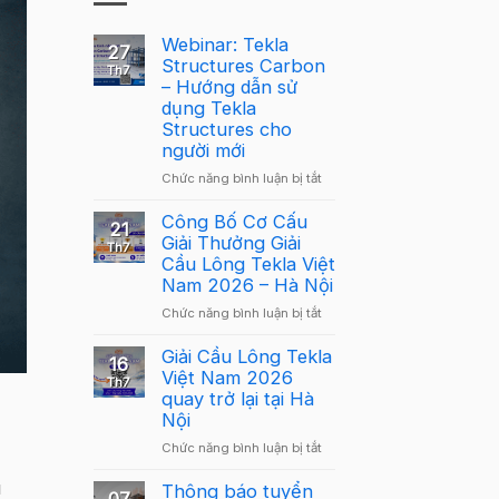
Webinar: Tekla
27
Structures Carbon
Th7
– Hướng dẫn sử
dụng Tekla
Structures cho
người mới
ở
Chức năng bình luận bị tắt
Webinar:
Tekla
Công Bố Cơ Cấu
21
Structures
Giải Thưởng Giải
Th7
Carbon
Cầu Lông Tekla Việt
–
Nam 2026 – Hà Nội
Hướng
ở
Chức năng bình luận bị tắt
dẫn
Công
sử
Bố
Giải Cầu Lông Tekla
dụng
16
Cơ
Việt Nam 2026
Tekla
Th7
Cấu
quay trở lại tại Hà
Structures
Giải
Nội
cho
Thưởng
người
ở
Chức năng bình luận bị tắt
Giải
mới
Giải
Cầu
u
Cầu
Thông báo tuyển
Lông