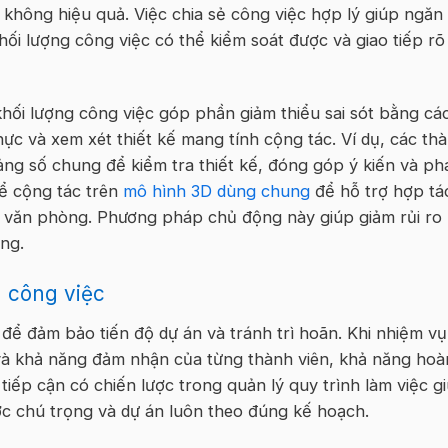
ếp không hiệu quả. Việc chia sẻ công việc hợp lý giúp ngăn
ối lượng công việc có thể kiểm soát được và giao tiếp rõ
khối lượng công việc góp phần giảm thiểu sai sót bằng cá
thực và xem xét thiết kế mang tính cộng tác. Ví dụ, các th
ng số chung để kiểm tra thiết kế, đóng góp ý kiến và ph
hể cộng tác trên
mô hình 3D dùng chung
để hỗ trợ hợp tá
và văn phòng. Phương pháp chủ động này giúp giảm rủi ro
ớng.
 công việc
 để đảm bảo tiến độ dự án và tránh trì hoãn. Khi nhiệm vụ
à khả năng đảm nhận của từng thành viên, khả năng hoà
iếp cận có chiến lược trong quản lý quy trình làm việc g
c chú trọng và dự án luôn theo đúng kế hoạch.