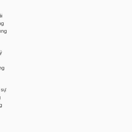
i
ng
ụng
ý
ng
 sự
g
g