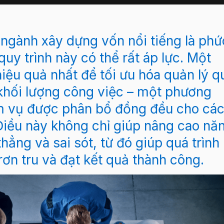
 ngành xây dựng vốn nổi tiếng là phứ
quy trình này có thể rất áp lực. Một
iệu quả nhất để tối ưu hóa quản lý q
ẻ khối lượng công việc – một phương
 vụ được phân bổ đồng đều cho cá
Điều này không chỉ giúp nâng cao nă
ẳng và sai sót, từ đó giúp quá trình
rơn tru và đạt kết quả thành công.