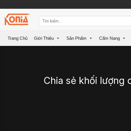
Skip
to
content
Trang Chủ
Giới Thiệu
Sản Phẩm
Cẩm Nang
Chia sẻ khối lượng 