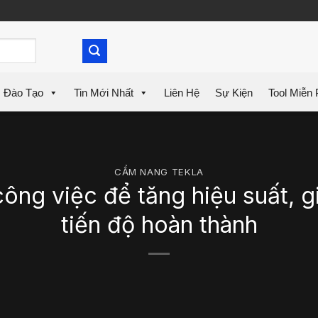
Đào Tạo
Tin Mới Nhất
Liên Hệ
Sự Kiện
Tool Miễn 
CẨM NANG TEKLA
công việc để tăng hiệu suất, g
tiến độ hoàn thành