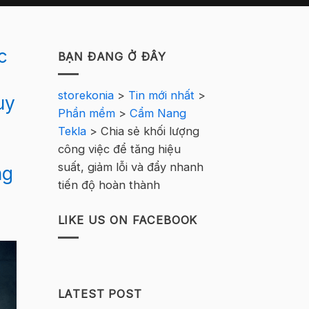
c
BẠN ĐANG Ở ĐÂY
storekonia
>
Tin mới nhất
>
uy
Phần mềm
>
Cẩm Nang
Tekla
>
Chia sẻ khối lượng
c
công việc để tăng hiệu
suất, giảm lỗi và đẩy nhanh
ng
tiến độ hoàn thành
LIKE US ON FACEBOOK
LATEST POST