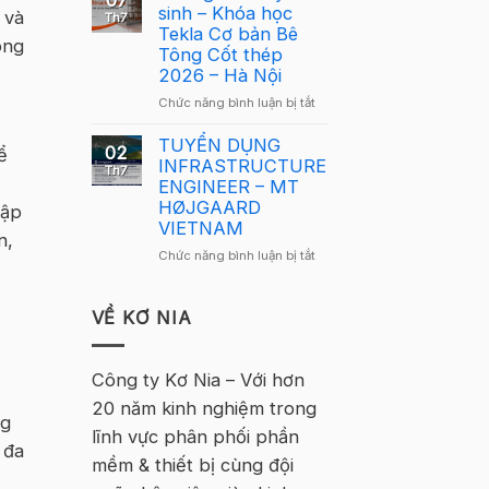
07
Lông
sinh – Khóa học
Tekla
 và
Th7
Tekla
Tekla Cơ bản Bê
Việt
ông
Việt
Tông Cốt thép
Nam
Nam
2026 – Hà Nội
2026
2026
–
ở
Chức năng bình luận bị tắt
quay
Hà
Thông
trở
Nội
báo
TUYỂN DỤNG
lại
02
ể
tuyển
INFRASTRUCTURE
tại
Th7
sinh
ENGINEER – MT
Hà
–
HØJGAARD
Nội
tập
Khóa
VIETNAM
n,
học
ở
Chức năng bình luận bị tắt
Tekla
TUYỂN
Cơ
DỤNG
bản
INFRASTRUCTURE
VỀ KƠ NIA
Bê
ENGINEER
Tông
–
Cốt
MT
Công ty Kơ Nia – Với hơn
thép
HØJGAARD
2026
20 năm kinh nghiệm trong
VIETNAM
–
ng
lĩnh vực phân phối phần
Hà
 đa
Nội
mềm & thiết bị cùng đội