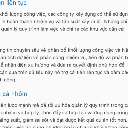
n liên tục
 khối lượng công việc, các công ty xây dựng có thể sử dụ
ỷ lệ hoàn thành nhiệm vụ và tần suất xảy ra lỗi. Những chỉ
quản lý quy trình làm việc và chỉ ra các khu vực cần cải
g tin chuyên sâu về phân bổ khối lượng công việc và hi
ân tích dữ liệu về phân công nhiệm vụ, tiến độ và phân 
thể nhận diện xu hướng và đưa ra quyết định phù hợp để
ận dựa trên dữ liệu này hỗ trợ cải tiến liên tục và đảm bả
nh công.
ủa cả nhóm
hiến lược mạnh mẽ để tối ưu hóa quản lý quy trình trong c
a nhiệm vụ hợp lý, thúc đẩy sự hợp tác và ứng dụng công
ng suất, giảm sai sót và đạt được kết quả dự án tốt hơn.
triển, việc áp dụng phương pháp chia sẻ khối lượng côn