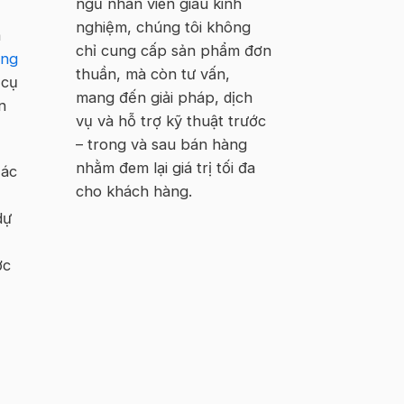
ngũ nhân viên giàu kinh
nghiệm, chúng tôi không
a
chỉ cung cấp sản phẩm đơn
ông
thuần, mà còn tư vấn,
 cụ
mang đến giải pháp, dịch
n
vụ và hỗ trợ kỹ thuật trước
– trong và sau bán hàng
nhằm đem lại giá trị tối đa
Các
cho khách hàng.
dự
ợc