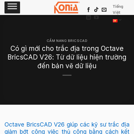
Skip
Tiếng
to
Việt
content
CẨM NANG BRICSCAD
Có gì mới cho trắc địa trong Octave
BricsCAD V26: Từ dữ liệu hiện trường
đến bản vẽ dữ liệu
Octave BricsCAD V26 giúp các kỹ sư trắc địa
giảm bớt công việc thủ công bằng cách kết