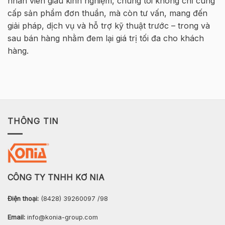
nhân viên giàu kinh nghiệm, chúng tôi không chỉ cung
2026
cấp sản phẩm đơn thuần, mà còn tư vấn, mang đến
–
Hà
giải pháp, dịch vụ và hỗ trợ kỹ thuật trước – trong và
Nội
sau bán hàng nhằm đem lại giá trị tối đa cho khách
hàng.
THÔNG TIN
CÔNG TY TNHH KƠ NIA
Điện thoại:
(8428) 39260097 /98
Email:
info@konia-group.com