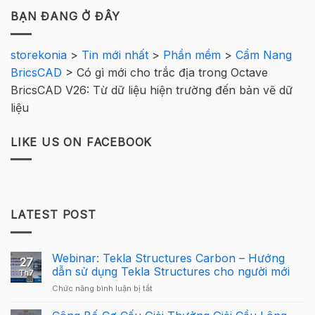
BẠN ĐANG Ở ĐÂY
storekonia
>
Tin mới nhất
>
Phần mềm
>
Cẩm Nang
BricsCAD
>
Có gì mới cho trắc địa trong Octave
BricsCAD V26: Từ dữ liệu hiện trường đến bản vẽ dữ
liệu
LIKE US ON FACEBOOK
LATEST POST
Webinar: Tekla Structures Carbon – Hướng
27
dẫn sử dụng Tekla Structures cho người mới
Th7
ở
Chức năng bình luận bị tắt
Webinar:
Tekla