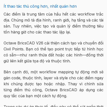
Ít thao tác thủ công hơn, nhất quán hơn
Các điểm là trung tâm của hầu hết các workflow trắc
địa. Chúng mô tả địa hình, ranh giới, hạ tầng và các tài
sản. Tuy nhiên, việc tạo và quản lý điểm thường tiêu
tốn hàng giờ cho các thao tác lặp lại.
Octave BricsCAD V26 cải thiện cách tạo và chuyển đổi
Civil Points. Bạn có thể tạo point trực tiếp từ hình học
có sẵn—như ranh thửa đất hoặc các hình—đồng thời
giữ liên kết giữa tọa độ và thuộc tính.
Bên cạnh đó, một workflow mapping tự động mới sẽ
gán code, thuộc tính, layer và style cho các điểm ngay
khi chúng được tạo hoặc nhập. Thay vì chỉnh sửa
từng điểm thủ công, Octave BricsCAD áp dụng các
quy tắc của bạn một cách tự động.
Trong các dự án thực tế, điều này có thể rút ngắn thời