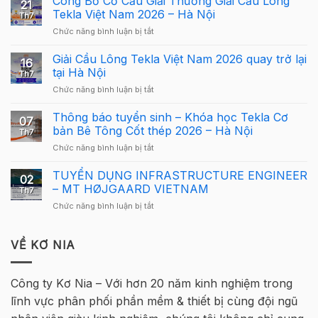
Công Bố Cơ Cấu Giải Thưởng Giải Cầu Lông
21
Structures
Tekla Việt Nam 2026 – Hà Nội
Th7
Carbon
ở
Chức năng bình luận bị tắt
–
Công
Hướng
Bố
Giải Cầu Lông Tekla Việt Nam 2026 quay trở lại
dẫn
16
Cơ
sử
tại Hà Nội
Th7
Cấu
dụng
ở
Chức năng bình luận bị tắt
Giải
Tekla
Giải
Thưởng
Structures
Cầu
Thông báo tuyển sinh – Khóa học Tekla Cơ
Giải
cho
07
Lông
Cầu
bản Bê Tông Cốt thép 2026 – Hà Nội
người
Th7
Tekla
Lông
mới
ở
Chức năng bình luận bị tắt
Việt
Tekla
Thông
Nam
Việt
báo
TUYỂN DỤNG INFRASTRUCTURE ENGINEER
2026
Nam
02
tuyển
quay
– MT HØJGAARD VIETNAM
2026
Th7
sinh
trở
–
ở
Chức năng bình luận bị tắt
–
lại
Hà
TUYỂN
Khóa
tại
Nội
DỤNG
học
Hà
INFRASTRUCTURE
VỀ KƠ NIA
Tekla
Nội
ENGINEER
Cơ
–
bản
MT
Bê
Công ty Kơ Nia – Với hơn 20 năm kinh nghiệm trong
HØJGAARD
Tông
lĩnh vực phân phối phần mềm & thiết bị cùng đội ngũ
VIETNAM
Cốt
thép