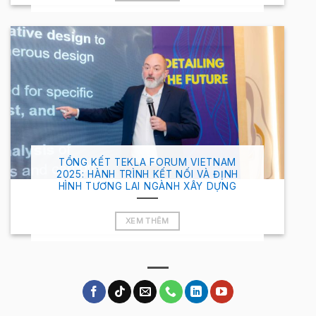
TỔNG KẾT TEKLA FORUM VIETNAM
2025: HÀNH TRÌNH KẾT NỐI VÀ ĐỊNH
HÌNH TƯƠNG LAI NGÀNH XÂY DỰNG
XEM THÊM