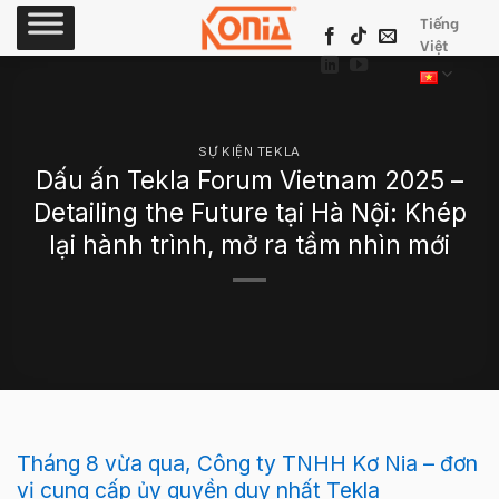
Skip
Tiếng
to
Việt
content
SỰ KIỆN TEKLA
Dấu ấn Tekla Forum Vietnam 2025 –
Detailing the Future tại Hà Nội: Khép
lại hành trình, mở ra tầm nhìn mới
Tháng 8 vừa qua, Công ty TNHH Kơ Nia – đơn
vị cung cấp ủy quyền duy nhất Tekla