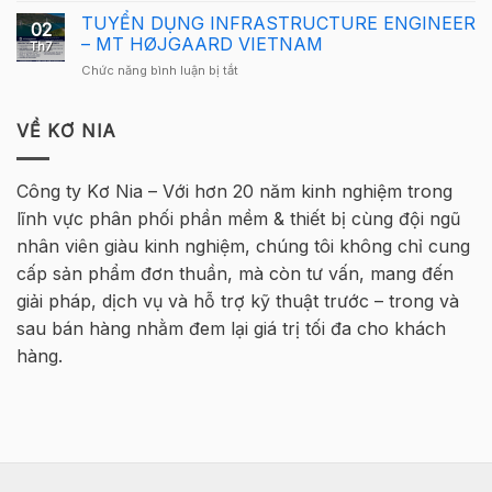
Nam
Việt
báo
TUYỂN DỤNG INFRASTRUCTURE ENGINEER
2026
Nam
02
tuyển
quay
– MT HØJGAARD VIETNAM
2026
Th7
sinh
trở
–
ở
Chức năng bình luận bị tắt
–
lại
Hà
TUYỂN
Khóa
tại
Nội
DỤNG
học
Hà
INFRASTRUCTURE
VỀ KƠ NIA
Tekla
Nội
ENGINEER
Cơ
–
bản
MT
Bê
Công ty Kơ Nia – Với hơn 20 năm kinh nghiệm trong
HØJGAARD
Tông
lĩnh vực phân phối phần mềm & thiết bị cùng đội ngũ
VIETNAM
Cốt
thép
nhân viên giàu kinh nghiệm, chúng tôi không chỉ cung
2026
cấp sản phẩm đơn thuần, mà còn tư vấn, mang đến
–
Hà
giải pháp, dịch vụ và hỗ trợ kỹ thuật trước – trong và
Nội
sau bán hàng nhằm đem lại giá trị tối đa cho khách
hàng.