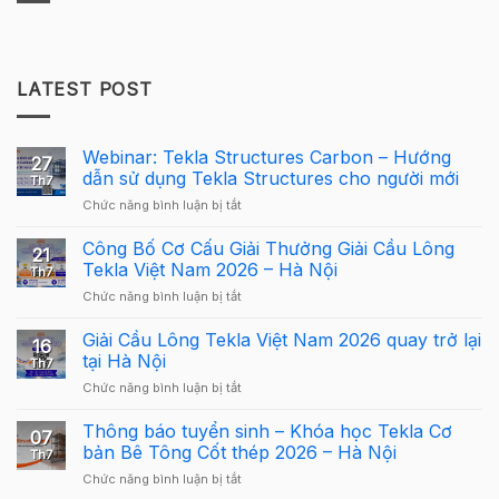
LATEST POST
Webinar: Tekla Structures Carbon – Hướng
27
dẫn sử dụng Tekla Structures cho người mới
Th7
ở
Chức năng bình luận bị tắt
Webinar:
Tekla
Công Bố Cơ Cấu Giải Thưởng Giải Cầu Lông
21
Structures
Tekla Việt Nam 2026 – Hà Nội
Th7
Carbon
ở
Chức năng bình luận bị tắt
–
Công
Hướng
Bố
Giải Cầu Lông Tekla Việt Nam 2026 quay trở lại
dẫn
16
Cơ
sử
tại Hà Nội
Th7
Cấu
dụng
ở
Chức năng bình luận bị tắt
Giải
Tekla
Giải
Thưởng
Structures
Cầu
Thông báo tuyển sinh – Khóa học Tekla Cơ
Giải
cho
07
Lông
Cầu
bản Bê Tông Cốt thép 2026 – Hà Nội
người
Th7
Tekla
Lông
mới
ở
Chức năng bình luận bị tắt
Việt
Tekla
Thông