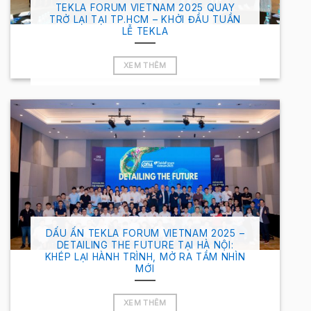
TEKLA FORUM VIETNAM 2025 QUAY
TRỞ LẠI TẠI TP.HCM – KHỞI ĐẦU TUẦN
LỄ TEKLA
XEM THÊM
DẤU ẤN TEKLA FORUM VIETNAM 2025 –
DETAILING THE FUTURE TẠI HÀ NỘI:
KHÉP LẠI HÀNH TRÌNH, MỞ RA TẦM NHÌN
MỚI
XEM THÊM