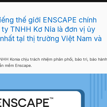
iếng thế giới ENSCAPE chính
ty TNHH Kơ Nia là đơn vị ủy
hất tại thị trường Việt Nam và
NHH Konia chịu trách nhiệm phân phối, bảo trì, bảo hàn
phần mềm Enscape.