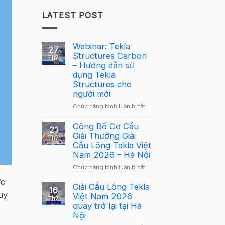
LATEST POST
Webinar: Tekla
27
Structures Carbon
Th7
– Hướng dẫn sử
dụng Tekla
Structures cho
người mới
ở
Chức năng bình luận bị tắt
Webinar:
Tekla
Công Bố Cơ Cấu
21
Structures
Giải Thưởng Giải
Th7
Carbon
Cầu Lông Tekla Việt
–
Nam 2026 – Hà Nội
Hướng
ở
Chức năng bình luận bị tắt
dẫn
Công
sử
ực
Bố
Giải Cầu Lông Tekla
dụng
16
uy
Cơ
Việt Nam 2026
Tekla
Th7
Cấu
quay trở lại tại Hà
Structures
Giải
Nội
cho
Thưởng
người