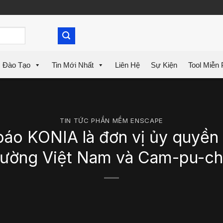
Đào Tạo
Tin Mới Nhất
Liên Hệ
Sự Kiện
Tool Miễn 
TIN TỨC PHẦN MỀM ENSCAPE
o KONIA là đơn vị ủy quyền p
rường Việt Nam và Cam-pu-ch