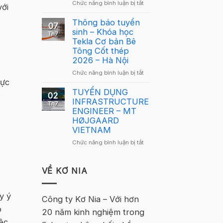
ở
Chức năng bình luận bị tắt
Giải
với
mới
Giải
Cầu
Cầu
Thông báo tuyển
Lông
07
Lông
sinh – Khóa học
Tekla
Th7
Tekla
Tekla Cơ bản Bê
Việt
Việt
Tông Cốt thép
Nam
Nam
2026 – Hà Nội
2026
2026
–
ở
Chức năng bình luận bị tắt
quay
Hà
hực
Thông
trở
Nội
báo
TUYỂN DỤNG
lại
o
02
tuyển
INFRASTRUCTURE
tại
Th7
sinh
ENGINEER – MT
Hà
–
HØJGAARD
Nội
Khóa
VIETNAM
học
ở
Chức năng bình luận bị tắt
Tekla
TUYỂN
Cơ
DỤNG
bản
INFRASTRUCTURE
VỀ KƠ NIA
Bê
ENGINEER
Tông
–
Cốt
y ý
MT
Công ty Kơ Nia – Với hơn
thép
HØJGAARD
2026
o
20 năm kinh nghiệm trong
VIETNAM
–
ệc