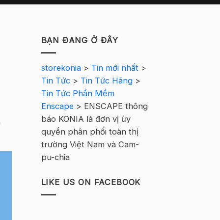
BẠN ĐANG Ở ĐÂY
storekonia
>
Tin mới nhất
>
Tin Tức
>
Tin Tức Hãng
>
Tin Tức Phần Mềm
Enscape
>
ENSCAPE thông
báo KONIA là đơn vị ủy
h
quyền phân phối toàn thị
trường Việt Nam và Cam-
pu-chia
LIKE US ON FACEBOOK