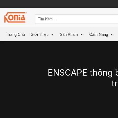
Skip
to
content
Trang Chủ
Giới Thiệu
Sản Phẩm
Cẩm Nang
ENSCAPE thông bá
t