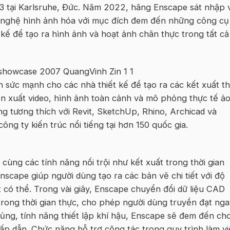
 tại Karlsruhe, Đức. Năm 2022, hãng Enscape sát nhập 
g nghệ hình ảnh hóa với mục đích đem đến những công cụ
kế để tạo ra hình ảnh và hoạt ảnh chân thực trong tất cả
 sức mạnh cho các nhà thiết kế để tạo ra các kết xuất t
sản xuất video, hình ảnh toàn cảnh và mô phỏng thực tế ả
 tương thích với Revit, SketchUp, Rhino, Archicad và
ng ty kiến trúc nổi tiếng tại hơn 150 quốc gia.
 cùng các tính năng nổi trội như kết xuất trong thời gian
nscape giúp người dùng tạo ra các bản vẽ chi tiết với độ
có thể. Trong vài giây, Enscape chuyển đổi dữ liệu CAD
rong thời gian thực, cho phép người dùng truyền đạt nga
hủng, tính năng thiết lập khí hậu, Enscape sẽ đem đến ch
ấp dẫn. Chức năng hỗ trợ cộng tác trong quy trình làm vi