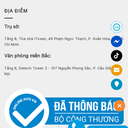
ĐỊA ĐIỂM
Trụ sở:
Tầng 8, Tòa nhà iTower, 49 Phạm Ngọc Thạch, P. Xuân Hòa, Tp. Hồ
Chí Minh
Văn phòng miền Bắc:
Tầng 8, Detech Tower 2 - 107 Nguyễn Phong Sắc, P. Cầu Giấy, Hà
Nội