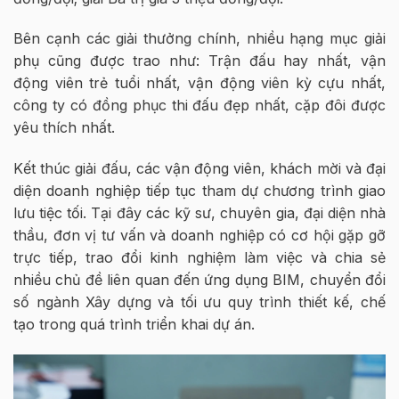
Bên cạnh các giải thưởng chính, nhiều hạng mục giải
phụ cũng được trao như: Trận đấu hay nhất, vận
động viên trẻ tuổi nhất, vận động viên kỳ cựu nhất,
công ty có đồng phục thi đấu đẹp nhất, cặp đôi được
yêu thích nhất.
Kết thúc giải đấu, các vận động viên, khách mời và đại
diện doanh nghiệp tiếp tục tham dự chương trình giao
lưu tiệc tối. Tại đây các kỹ sư, chuyên gia, đại diện nhà
thầu, đơn vị tư vấn và doanh nghiệp có cơ hội gặp gỡ
trực tiếp, trao đổi kinh nghiệm làm việc và chia sẻ
nhiều chủ đề liên quan đến ứng dụng BIM, chuyển đổi
số ngành Xây dựng và tối ưu quy trình thiết kế, chế
tạo trong quá trình triển khai dự án.