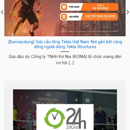
[Baoxaydung] Giải cầu lông Tekla Việt Nam: Nơi gắn kết cộng
đồng người dùng Tekla Structures
Giải đấu do Công ty TNHH Kơ Nia (KONIA) tổ chức mang đến
cơ hội [...]