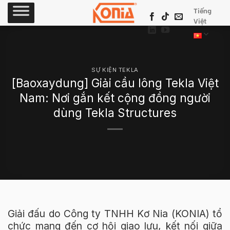
Skip
Tiếng
to
Việt
content
SỰ KIỆN TEKLA
[Baoxaydung] Giải cầu lông Tekla Việt
Nam: Nơi gắn kết cộng đồng người
dùng Tekla Structures
Giải đấu do Công ty TNHH Kơ Nia (KONIA) tổ
chức mang đến cơ hội giao lưu, kết nối giữa