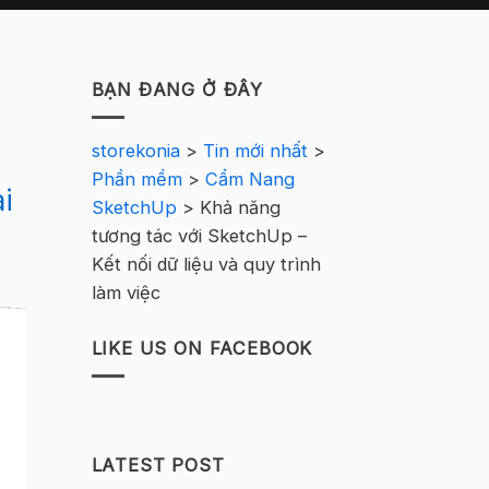
BẠN ĐANG Ở ĐÂY
storekonia
>
Tin mới nhất
>
Phần mềm
>
Cẩm Nang
i
SketchUp
>
Khả năng
tương tác với SketchUp –
Kết nối dữ liệu và quy trình
làm việc
LIKE US ON FACEBOOK
LATEST POST