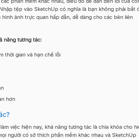
g các phần mềm khác nhau, điều đó dễ dẫn đến lỗi của co
. Nhập tệp vào SketchUp có nghĩa là bạn không phải bắt 
ạo hình ảnh trực quan hấp dẫn, dễ dàng cho các bên liên
hả năng tương tác:
ệm thời gian và hạn chế lỗi
án
uan hơn
ác?
làm việc hiện nay, khả năng tương tác là chìa khóa cho h
 mọi người có sở thích phần mềm khác nhau và SketchUp