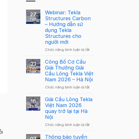
Webinar: Tekla
27
Structures Carbon
Th7
– Hướng dẫn sử
dụng Tekla
Structures cho
người mới
ở
Chức năng bình luận bị tắt
Webinar:
Tekla
Công Bố Cơ Cấu
21
Structures
Giải Thưởng Giải
Th7
Carbon
Cầu Lông Tekla Việt
–
Nam 2026 – Hà Nội
Hướng
ở
Chức năng bình luận bị tắt
dẫn
Công
sử
Bố
Giải Cầu Lông Tekla
dụng
16
Cơ
Việt Nam 2026
Tekla
Th7
Cấu
quay trở lại tại Hà
Structures
Giải
Nội
cho
Thưởng
người
ở
Chức năng bình luận bị tắt
Giải
mới
Giải
ỗi
Cầu
Cầu
Thông báo tuyển
Lông