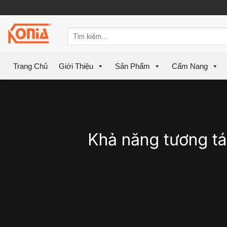
Skip
to
content
Trang Chủ
Giới Thiệu
Sản Phẩm
Cẩm Nang
Khả năng tương tác