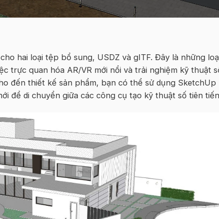
cho hai loại tệp bổ sung, USDZ và gITF. Đây là những loạ
iệc trực quan hóa AR/VR mới nổi và trải nghiệm kỹ thuật s
cho đến thiết kế sản phẩm, bạn có thể sử dụng SketchUp
i để di chuyển giữa các công cụ tạo kỹ thuật số tiên tiến