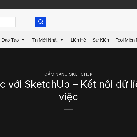
Đào Tạo
Tin Mới Nhất
Liên Hệ
Sự Kiện
Tool Miễn 
CẨM NANG SKETCHUP
 với SketchUp – Kết nối dữ li
việc