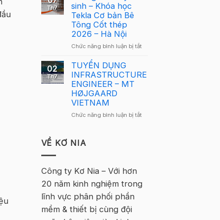
07
n
Lông
sinh – Khóa học
Tekla
Th7
Tekla
đầu
Tekla Cơ bản Bê
Việt
Việt
Tông Cốt thép
Nam
Nam
2026 – Hà Nội
2026
2026
–
ở
Chức năng bình luận bị tắt
quay
Hà
Thông
trở
Nội
báo
TUYỂN DỤNG
lại
02
tuyển
INFRASTRUCTURE
tại
Th7
sinh
ENGINEER – MT
Hà
–
HØJGAARD
Nội
Khóa
VIETNAM
học
ở
Chức năng bình luận bị tắt
Tekla
TUYỂN
Cơ
DỤNG
bản
INFRASTRUCTURE
VỀ KƠ NIA
Bê
ENGINEER
Tông
–
Cốt
MT
Công ty Kơ Nia – Với hơn
thép
HØJGAARD
2026
20 năm kinh nghiệm trong
VIETNAM
–
lĩnh vực phân phối phần
Hà
iệu
Nội
mềm & thiết bị cùng đội