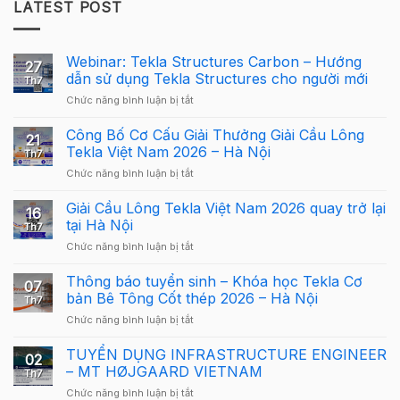
LATEST POST
Webinar: Tekla Structures Carbon – Hướng
27
dẫn sử dụng Tekla Structures cho người mới
Th7
ở
Chức năng bình luận bị tắt
Webinar:
Tekla
Công Bố Cơ Cấu Giải Thưởng Giải Cầu Lông
21
Structures
Tekla Việt Nam 2026 – Hà Nội
Th7
Carbon
ở
Chức năng bình luận bị tắt
–
Công
Hướng
Bố
Giải Cầu Lông Tekla Việt Nam 2026 quay trở lại
dẫn
16
Cơ
sử
tại Hà Nội
Th7
Cấu
dụng
ở
Chức năng bình luận bị tắt
Giải
Tekla
Giải
Thưởng
Structures
Cầu
Thông báo tuyển sinh – Khóa học Tekla Cơ
Giải
cho
07
Lông
Cầu
bản Bê Tông Cốt thép 2026 – Hà Nội
người
Th7
Tekla
Lông
mới
ở
Chức năng bình luận bị tắt
Việt
Tekla
Thông
Nam
Việt
báo
TUYỂN DỤNG INFRASTRUCTURE ENGINEER
2026
Nam
02
tuyển
quay
– MT HØJGAARD VIETNAM
2026
Th7
sinh
trở
–
ở
Chức năng bình luận bị tắt
–
lại