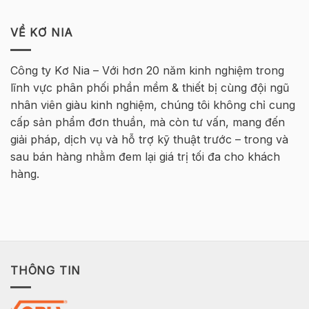
Hà
TUYỂN
Khóa
tại
Nội
DỤNG
học
Hà
INFRASTRUCTURE
VỀ KƠ NIA
Tekla
Nội
ENGINEER
Cơ
–
bản
MT
Bê
Công ty Kơ Nia – Với hơn 20 năm kinh nghiệm trong
HØJGAARD
Tông
lĩnh vực phân phối phần mềm & thiết bị cùng đội ngũ
VIETNAM
Cốt
thép
nhân viên giàu kinh nghiệm, chúng tôi không chỉ cung
2026
cấp sản phẩm đơn thuần, mà còn tư vấn, mang đến
–
Hà
giải pháp, dịch vụ và hỗ trợ kỹ thuật trước – trong và
Nội
sau bán hàng nhằm đem lại giá trị tối đa cho khách
hàng.
THÔNG TIN