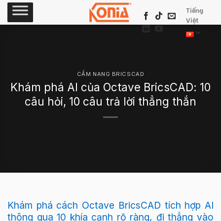
Skip
Tiếng
to
Việt
content
CẨM NANG BRICSCAD
Khám phá AI của Octave BricsCAD: 10
câu hỏi, 10 câu trả lời thẳng thắn
Khám phá cách Octave BricsCAD tích hợp AI
thông qua 10 khía cạnh rõ ràng, đi thẳng vào