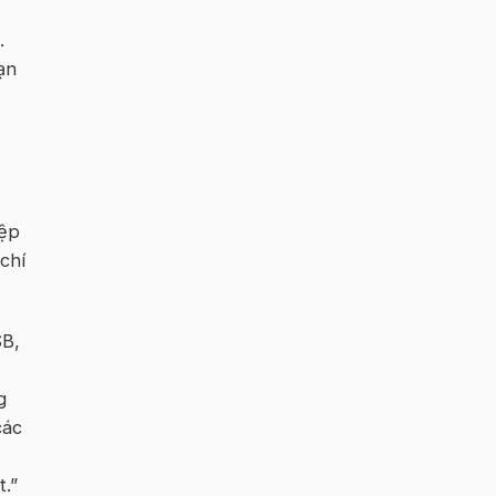
.
ạn
tệp
chí
SB,
g
các
t.”