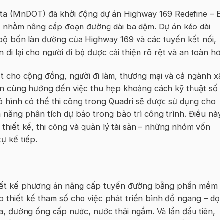
ta (MnDOT) đã khởi động dự án Highway 169 Redefine – E
ô, nhằm nâng cấp đoạn đường dài ba dặm. Dự án kéo dài
 bộ bốn làn đường của Highway 169 và các tuyến kết nối,
 đi lại cho người đi bộ được cải thiện rõ rệt và an toàn hơ
t cho cộng đồng, người đi làm, thương mại và cả ngành x
ện cùng hướng đến việc thu hẹp khoảng cách kỹ thuật số 
ô hình có thể thi công trong Quadri sẽ được sử dụng cho
ềm năng phân tích dự báo trong bảo trì công trình. Điều nà
thiết kế, thi công và quản lý tài sản – những nhóm vốn
tự kế tiếp.
hiết kế phương án nâng cấp tuyến đường bằng phần mềm
 thiết kế tham số cho việc phát triển bình đồ ngang – dọ
, đường ống cấp nước, nước thải ngầm. Và lần đầu tiên,