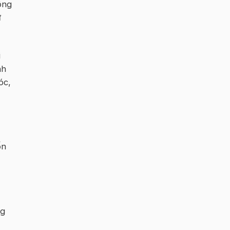
ộng
ự
i
nh
óc,
ốn
ng