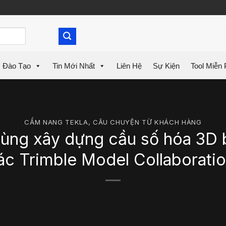
Đào Tạo
Tin Mới Nhất
Liên Hệ
Sự Kiện
Tool Miễn 
CẨM NANG TEKLA
,
CÂU CHUYỆN TỪ KHÁCH HÀNG
cùng xây dựng cầu số hóa 3D
ác Trimble Model Collaborati