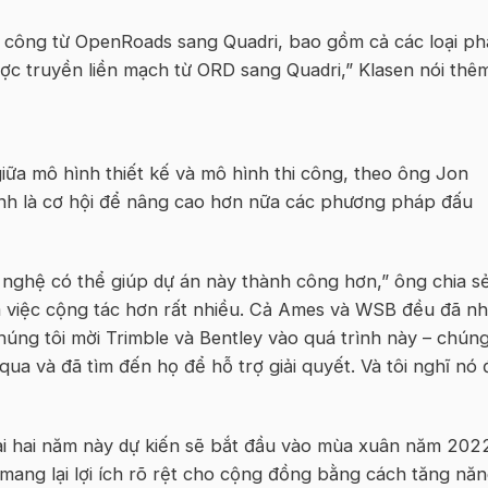
h công từ OpenRoads sang Quadri, bao gồm cả các loại p
ược truyền liền mạch từ ORD sang Quadri,” Klasen nói thê
 giữa mô hình thiết kế và mô hình thi công, theo ông Jon
nh là cơ hội để nâng cao hơn nữa các phương pháp đấu
 nghệ có thể giúp dự án này thành công hơn,” ông chia sẻ
 việc cộng tác hơn rất nhiều. Cả Ames và WSB đều đã n
 chúng tôi mời Trimble và Bentley vào quá trình này – chún
qua và đã tìm đến họ để hỗ trợ giải quyết. Và tôi nghĩ nó 
ài hai năm này dự kiến sẽ bắt đầu vào mùa xuân năm 202
 mang lại lợi ích rõ rệt cho cộng đồng bằng cách tăng nă