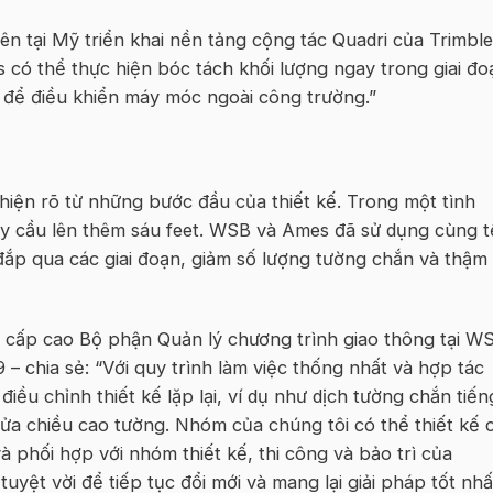
iên tại Mỹ triển khai nền tảng cộng tác Quadri của Trimble
s có thể thực hiện bóc tách khối lượng ngay trong giai đo
D để điều khiển máy móc ngoài công trường.”
 hiện rõ từ những bước đầu của thiết kế. Trong một tình
 cầu lên thêm sáu feet. WSB và Ames đã sử dụng cùng 
 đắp qua các giai đoạn, giảm số lượng tường chắn và thậm 
 cấp cao Bộ phận Quản lý chương trình giao thông tại W
 – chia sẻ: “Với quy trình làm việc thống nhất và hợp tác
iều chỉnh thiết kế lặp lại, ví dụ như dịch tường chắn tiến
nửa chiều cao tường. Nhóm của chúng tôi có thể thiết kế 
và phối hợp với nhóm thiết kế, thi công và bảo trì của
uyệt vời để tiếp tục đổi mới và mang lại giải pháp tốt nhấ