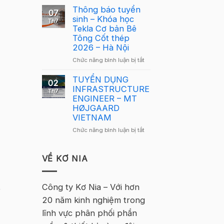
Cầu
Cầu
Thông báo tuyển
Lông
07
Lông
sinh – Khóa học
Tekla
Th7
Tekla
Tekla Cơ bản Bê
Việt
Việt
Tông Cốt thép
Nam
Nam
2026 – Hà Nội
2026
2026
–
ở
Chức năng bình luận bị tắt
quay
Hà
Thông
trở
Nội
báo
TUYỂN DỤNG
lại
02
tuyển
INFRASTRUCTURE
tại
Th7
sinh
ENGINEER – MT
Hà
–
HØJGAARD
Nội
Khóa
VIETNAM
học
ở
Chức năng bình luận bị tắt
Tekla
TUYỂN
Cơ
DỤNG
bản
INFRASTRUCTURE
VỀ KƠ NIA
Bê
ENGINEER
Tông
–
Cốt
MT
Công ty Kơ Nia – Với hơn
thép
ô
HØJGAARD
2026
20 năm kinh nghiệm trong
VIETNAM
–
lĩnh vực phân phối phần
Hà
Nội