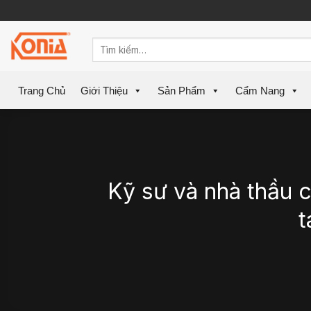
Skip
to
content
Trang Chủ
Giới Thiệu
Sản Phẩm
Cẩm Nang
Kỹ sư và nhà thầu 
t