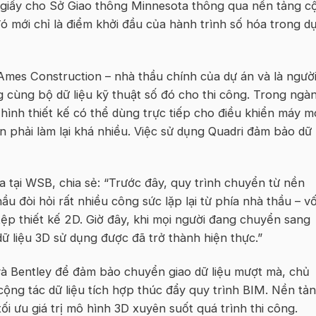
giấy cho Sở Giao thông Minnesota thông qua nền tảng c
ó mới chỉ là điểm khởi đầu của hành trình số hóa trong d
mes Construction – nhà thầu chính của dự án và là ngườ
 cùng bộ dữ liệu kỹ thuật số đó cho thi công. Trong ngà
hình thiết kế có thể dùng trực tiếp cho điều khiển máy m
ến phải làm lại khá nhiều. Việc sử dụng Quadri đảm bảo dữ
a tại WSB, chia sẻ: “Trước đây, quy trình chuyển từ nền
ầu đòi hỏi rất nhiều công sức lặp lại từ phía nhà thầu – v
 tệp thiết kế 2D. Giờ đây, khi mọi người đang chuyển sang
 dữ liệu 3D sử dụng được đã trở thành hiện thực.”
à Bentley để đảm bảo chuyển giao dữ liệu mượt mà, chủ
ộng tác dữ liệu tích hợp thúc đẩy quy trình BIM. Nền tả
ối ưu giá trị mô hình 3D xuyên suốt quá trình thi công.