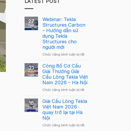
LATEST POST
Webinar: Tekla
27
Structures Carbon
Th7
– Hướng dẫn sử
dụng Tekla
Structures cho
người mới
ở
Chức năng bình luận bị tắt
Webinar:
Tekla
Công Bố Cơ Cấu
21
Structures
Giải Thưởng Giải
Th7
Carbon
Cầu Lông Tekla Việt
–
Nam 2026 – Hà Nội
Hướng
y
ở
Chức năng bình luận bị tắt
dẫn
Công
sử
Bố
Giải Cầu Lông Tekla
dụng
16
Cơ
Việt Nam 2026
Tekla
9
Th7
Cấu
quay trở lại tại Hà
Structures
Giải
Nội
cho
Thưởng
người
ở
Chức năng bình luận bị tắt
Giải
mới
Giải