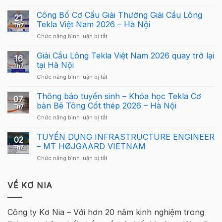
Webinar:
Tekla
Công Bố Cơ Cấu Giải Thưởng Giải Cầu Lông
21
Structures
Tekla Việt Nam 2026 – Hà Nội
Th7
Carbon
ở
Chức năng bình luận bị tắt
–
Công
Hướng
Bố
Giải Cầu Lông Tekla Việt Nam 2026 quay trở lại
dẫn
16
Cơ
sử
tại Hà Nội
Th7
Cấu
dụng
ở
Chức năng bình luận bị tắt
Giải
Tekla
Giải
Thưởng
Structures
Cầu
Thông báo tuyển sinh – Khóa học Tekla Cơ
Giải
cho
07
Lông
Cầu
bản Bê Tông Cốt thép 2026 – Hà Nội
người
Th7
Tekla
Lông
mới
ở
Chức năng bình luận bị tắt
Việt
Tekla
Thông
Nam
Việt
báo
TUYỂN DỤNG INFRASTRUCTURE ENGINEER
2026
Nam
02
tuyển
quay
– MT HØJGAARD VIETNAM
2026
Th7
sinh
trở
–
ở
Chức năng bình luận bị tắt
–
lại
Hà
TUYỂN
Khóa
tại
Nội
DỤNG
học
Hà
INFRASTRUCTURE
VỀ KƠ NIA
Tekla
Nội
ENGINEER
Cơ
–
bản
MT
Bê
Công ty Kơ Nia – Với hơn 20 năm kinh nghiệm trong
HØJGAARD
Tông