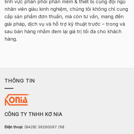
lĩnh vực phân phối phần mềm & thiết bị cùng đội ngũ
VIETNAM
Cốt
thép
nhân viên giàu kinh nghiệm, chúng tôi không chỉ cung
2026
cấp sản phẩm đơn thuần, mà còn tư vấn, mang đến
–
Hà
giải pháp, dịch vụ và hỗ trợ kỹ thuật trước – trong và
Nội
sau bán hàng nhằm đem lại giá trị tối đa cho khách
hàng.
THÔNG TIN
CÔNG TY TNHH KƠ NIA
Điện thoại:
(8428) 39260097 /98