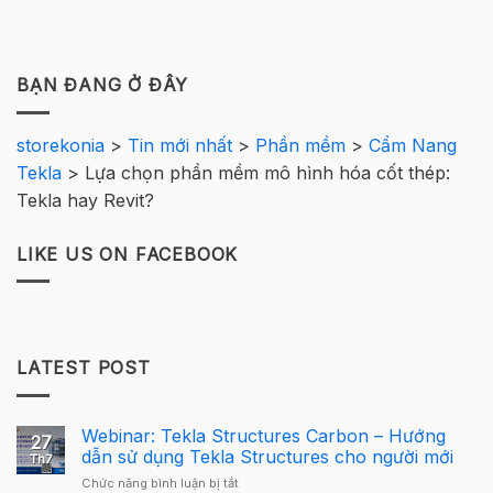
BẠN ĐANG Ở ĐÂY
storekonia
>
Tin mới nhất
>
Phần mềm
>
Cẩm Nang
Tekla
>
Lựa chọn phần mềm mô hình hóa cốt thép:
Tekla hay Revit?
LIKE US ON FACEBOOK
LATEST POST
Webinar: Tekla Structures Carbon – Hướng
27
dẫn sử dụng Tekla Structures cho người mới
Th7
ở
Chức năng bình luận bị tắt