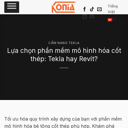
Skip
Tiếng
to
Việt
content
CẨM NANG TEKLA
Lựa chọn phần mềm mô hình hóa cốt
thép: Tekla hay Revit?
Tối ưu hóa quy trình xây dựng của bạn với phần mềm
mô hình hóa bê tông cốt thép phù hợp. Khám phá