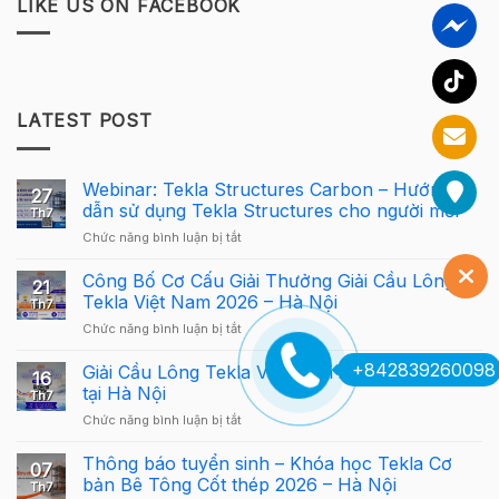
LIKE US ON FACEBOOK
LATEST POST
Webinar: Tekla Structures Carbon – Hướng
27
dẫn sử dụng Tekla Structures cho người mới
Th7
ở
Chức năng bình luận bị tắt
Webinar:
Tekla
Công Bố Cơ Cấu Giải Thưởng Giải Cầu Lông
21
Structures
Tekla Việt Nam 2026 – Hà Nội
Th7
Carbon
ở
Chức năng bình luận bị tắt
–
Công
Hướng
Bố
+842839260098
Giải Cầu Lông Tekla Việt Nam 2026 quay trở lại
dẫn
16
Cơ
sử
tại Hà Nội
Th7
Cấu
dụng
ở
Chức năng bình luận bị tắt
Giải
Tekla
Giải
Thưởng
Structures
Cầu
Thông báo tuyển sinh – Khóa học Tekla Cơ
Giải
cho
07
Lông
Cầu
bản Bê Tông Cốt thép 2026 – Hà Nội
người
Th7
Tekla
Lông