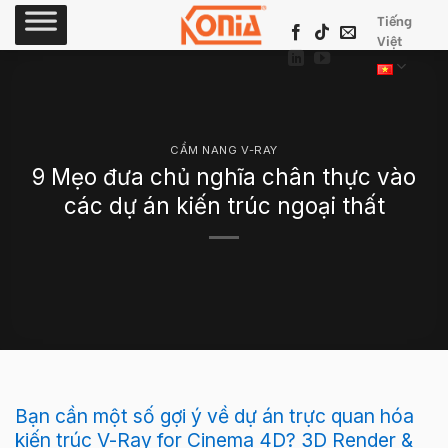
Skip
Tiếng
to
Việt
content
CẨM NANG V-RAY
9 Mẹo đưa chủ nghĩa chân thực vào
các dự án kiến trúc ngoại thất
Bạn cần một số gợi ý về dự án trực quan hóa
kiến trúc V-Ray for Cinema 4D? 3D Render &