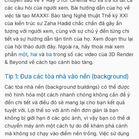
chuyên sâu về V-Ray 5 for Cinema 4D và trả lời tất cả
các câu hỏi của người xem. Bài hướng dẫn của họ về
việc tái tạo MAXXI: Bảo tàng Nghệ thuật Thế kỷ XXI
của kiến trúc sư Zaha Hadid chắc chắn đã gây ấn
tượng với người xem, cùng với sự chú ý đến từng chi
tiết và sự hướng dẫn tận tình của họ. Xem đoạn thu lại
của hội thảo dưới đây. Ngoài ra, hãy thoải mái xem
phần
một
,
hai
và
ba
trong số các video của 3D Render
& Beyond về cách tạo cảnh bảo tàng.
Tip 1: Đưa các tòa nhà vào nền (background)
Các tòa nhà nền (background buildings) có thể được
mô hình hóa một cách nhanh chóng không cần để ý
đến chi tiết và điều đó sẽ mang lại cho bạn kết quả
tuyệt vời. Lợi thế so với ảnh nền đơn giản là bạn
không bị giới hạn ở các góc ảnh, vì vậy bạn có thể di
chuyển máy ảnh một cách tự do để khám phá cảnh
mà không sợ chạy vào điểm nền trống. Việc sử dụng