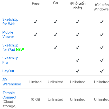
Go
Free
(Phổ biến
(Chỉ trên
nhất)
Windows
SketchUp
for Web
Mobile
Viewer
SketchUp
for iPad
NEW
SketchUp
Pro
LayOut
3D
Limited
Unlimited
Unlimited
Unlimite
Warehouse
Trimble
Connect
10 GB
Unlimited
Unlimited
Unlimite
(Cloud
storage)