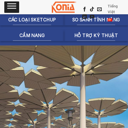
Skip
Tiếng
to
Việt
content
CÁC LOẠI SKETCHUP
SO SÁNH TÍNH NĂNG
CẨM NANG
HỖ TRỢ KỸ THUẬT