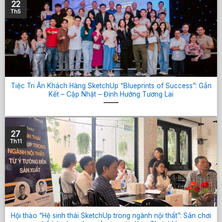
22
Kết xuất tốt với các Plugin để
Th5
tạo ra những hình ảnh chân
thực, sinh động.
Tiệc Tri Ân Khách Hàng SketchUp “Blueprints of Success”: Gắn
Kết – Cập Nhật – Định Hướng Tương Lai
27
Th11
Hội thảo “Hệ sinh thái SketchUp trong ngành nội thất”: Sân chơi