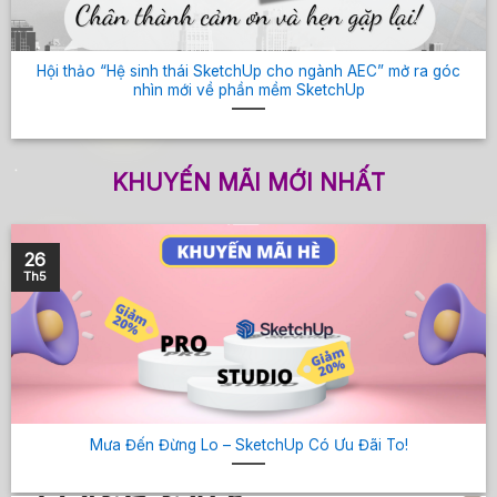
Hội thảo “Hệ sinh thái SketchUp cho ngành AEC” mở ra góc
nhìn mới về phần mềm SketchUp
KHUYẾN MÃI MỚI NHẤT
26
Th5
Mưa Đến Đừng Lo – SketchUp Có Ưu Đãi To!