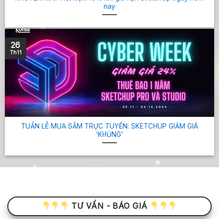
nay
26
Th11
TUẦN LỄ MUA SẮM TRỰC TUYẾN: SKETCHUP GIẢM GIÁ
‘KHỦNG’
TƯ VẤN - BÁO GIÁ