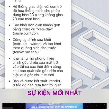
nặng.
Hệ thống giao diện với con trỏ
đồ họa thông minh cho phép
dựng hình 3D trong không gian
2D của màn hình.
Tạo khối đơn giản nhanh gọn
bằng công cụ “kéo-đẩy”
(push-pull tool).
Công cụ chỉnh sửa khối
(extrude – widen) và tạo khối
theo đường sinh cho trước
(follow me tool)
Khả năng mô phỏng, hiệu
chỉnh góc chiếu của mặt trời
vào tất cả các thời điểm cũng
như bao quát các góc nhìn cho
hiệu quả gần như tức thời.
Bản vẽ được kết xuất (render)
ở tốc độ cao dựa trên tối giản
hệ mô hình đa giác thấp (low-
SỰ KIỆN MỚI NHẤT
poly), có phong cách trình bày
độc đáo.
Khả năng kết nối tốt với các
phần mềm mô hình khác.