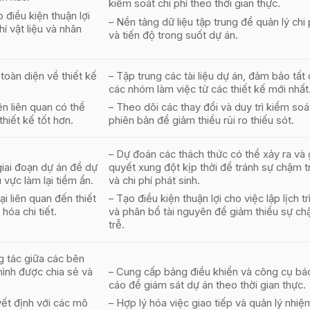
kiểm soát chi phí theo thời gian thực.
o điều kiện thuận lợi
– Nền tảng dữ liệu tập trung để quản lý chi 
í vật liệu và nhân
và tiến độ trong suốt dự án.
 toàn diện về thiết kế
– Tập trung các tài liệu dự án, đảm bảo tất
các nhóm làm việc từ các thiết kế mới nhất
n liên quan có thể
– Theo dõi các thay đổi và duy trì kiểm soá
thiết kế tốt hơn.
phiên bản để giảm thiểu rủi ro thiếu sót.
– Dự đoán các thách thức có thể xảy ra và 
giai đoạn dự án để dự
quyết xung đột kịp thời để tránh sự chậm t
 vực làm lại tiềm ẩn.
và chi phí phát sinh.
ại liên quan đến thiết
– Tạo điều kiện thuận lợi cho việc lập lịch tr
hóa chi tiết.
và phân bổ tài nguyên để giảm thiểu sự c
trễ.
 tác giữa các bên
hình được chia sẻ và
– Cung cấp bảng điều khiển và công cụ bá
cáo để giám sát dự án theo thời gian thực.
uyết định với các mô
– Hợp lý hóa việc giao tiếp và quản lý nhiệ