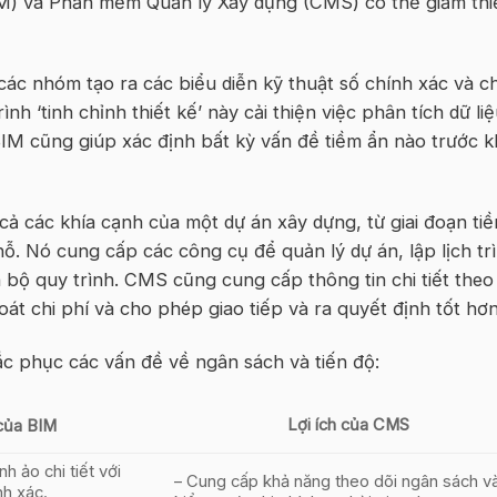
IM) và Phần mềm Quản lý Xây dựng (CMS) có thể giảm thi
ác nhóm tạo ra các biểu diễn kỹ thuật số chính xác và ch
nh ‘tinh chỉnh thiết kế’ này cải thiện việc phân tích dữ li
IM cũng giúp xác định bất kỳ vấn đề tiềm ẩn nào trước k
cả các khía cạnh của một dự án xây dựng, từ giai đoạn tiề
hỗ. Nó cung cấp các công cụ để quản lý dự án, lập lịch tr
n bộ quy trình. CMS cũng cung cấp thông tin chi tiết theo
soát chi phí và cho phép giao tiếp và ra quyết định tốt hơn
c phục các vấn đề về ngân sách và tiến độ:
Lợi ích của CMS
 của BIM
h ảo chi tiết với
– Cung cấp khả năng theo dõi ngân sách v
nh xác.