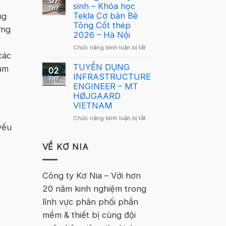
07
Lông
sinh – Khóa học
Tekla
Th7
Tekla
Tekla Cơ bản Bê
ng
Việt
Việt
Tông Cốt thép
Nam
ựng
Nam
2026 – Hà Nội
2026
2026
–
ở
Chức năng bình luận bị tắt
quay
Hà
các
Thông
trở
Nội
báo
TUYỂN DỤNG
hạm
lại
02
tuyển
INFRASTRUCTURE
tại
Th7
sinh
ENGINEER – MT
Hà
–
HØJGAARD
Nội
Khóa
VIETNAM
học
ở
Chức năng bình luận bị tắt
Tekla
yếu
TUYỂN
Cơ
DỤNG
bản
INFRASTRUCTURE
VỀ KƠ NIA
Bê
ENGINEER
Tông
–
Cốt
MT
Công ty Kơ Nia – Với hơn
thép
HØJGAARD
2026
20 năm kinh nghiệm trong
VIETNAM
–
lĩnh vực phân phối phần
Hà
Nội
mềm & thiết bị cùng đội