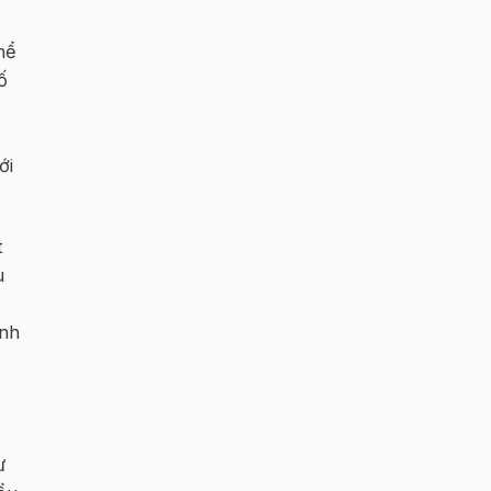
hể
ố
ới
t
u
ành
ư