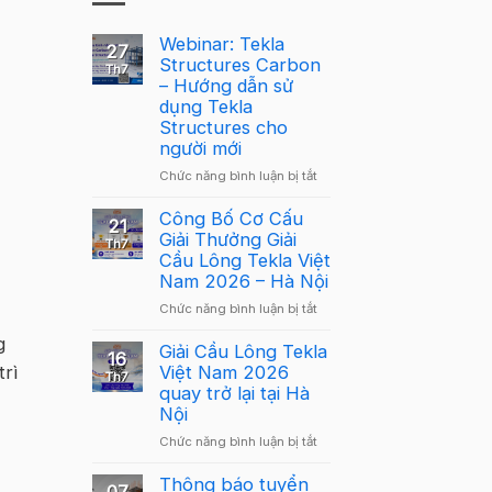
Webinar: Tekla
27
Structures Carbon
Th7
– Hướng dẫn sử
dụng Tekla
Structures cho
người mới
ở
Chức năng bình luận bị tắt
Webinar:
Tekla
Công Bố Cơ Cấu
21
Structures
Giải Thưởng Giải
Th7
Carbon
Cầu Lông Tekla Việt
–
Nam 2026 – Hà Nội
Hướng
ở
Chức năng bình luận bị tắt
dẫn
Công
sử
g
Bố
Giải Cầu Lông Tekla
dụng
16
Cơ
trì
Việt Nam 2026
Tekla
Th7
Cấu
quay trở lại tại Hà
Structures
Giải
Nội
cho
Thưởng
người
ở
Chức năng bình luận bị tắt
Giải
mới
Giải
Cầu
Cầu
Thông báo tuyển
Lông