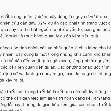
nhất trong quản lý dự án xây dựng là nguy cơ vượt quá
nghiên cứu gần đây, 92% dự án gặp phải tình trạng vượt c
 quá này có thể bắt nguồn từ nhiều yếu tố, bao gồm ước
 kế, làm lại và thực hành quản lý dự án kém hiệu quả.
năng ước tính chính xác và nhất quán là chìa khóa cho b
y nhiên, đây cũng là một trong những khía cạnh khó khă
c có thể dẫn đến vượt quá ngân sách, lãng phí tài nguyên,
ừ các bên liên quan đến dự án. Các phương pháp ước tính 
u lịch sử và đánh giá chuyên gia, mặc dù có giá trị nhưng
ễ xảy ra lỗi.
ặc thiếu sót trong thiết kế là kết quả của bất kỳ thông ti
có thể dẫn đến việc làm lại và trì hoãn đáng kể, làm tăng 
ững lỗi này thường do giao tiếp kém giữa các nhóm thiết 
hông đầy đủ.