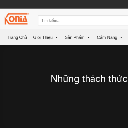
Skip
to
content
Trang Chủ
Giới Thiệu
Sản Phẩm
Cẩm Nang
Những thách thức