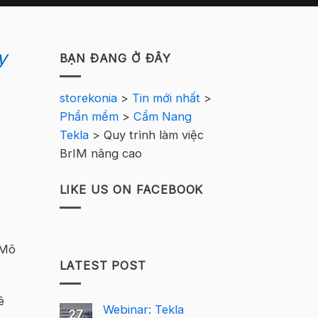
y
BẠN ĐANG Ở ĐÂY
storekonia
>
Tin mới nhất
>
Phần mềm
>
Cẩm Nang
Tekla
>
Quy trình làm việc
BrIM nâng cao
LIKE US ON FACEBOOK
 Mô
LATEST POST
ê
Webinar: Tekla
27