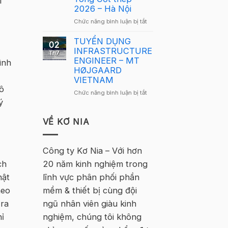
i
Nam
2026 – Hà Nội
2026
2026
–
ở
Chức năng bình luận bị tắt
quay
Hà
Thông
trở
Nội
báo
TUYỂN DỤNG
lại
02
tuyển
INFRASTRUCTURE
tại
Th7
sinh
ENGINEER – MT
Hà
ình
–
HØJGAARD
Nội
Khóa
VIETNAM
học
mô
ở
Chức năng bình luận bị tắt
Tekla
ý
TUYỂN
Cơ
DỤNG
bản
INFRASTRUCTURE
VỀ KƠ NIA
Bê
ENGINEER
Tông
–
Cốt
MT
Công ty Kơ Nia – Với hơn
thép
HØJGAARD
2026
20 năm kinh nghiệm trong
ch
VIETNAM
–
lĩnh vực phân phối phần
hật
Hà
Nội
mềm & thiết bị cùng đội
heo
ngũ nhân viên giàu kinh
 ra
nghiệm, chúng tôi không
ỉ