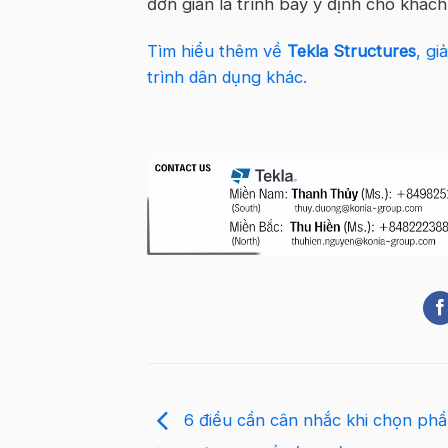
đơn giản là trình bày ý định cho khách
Tìm hiểu thêm về
Tekla Structures
, gi
trình dân dụng khác.
6 điều cần cân nhắc khi chọn p