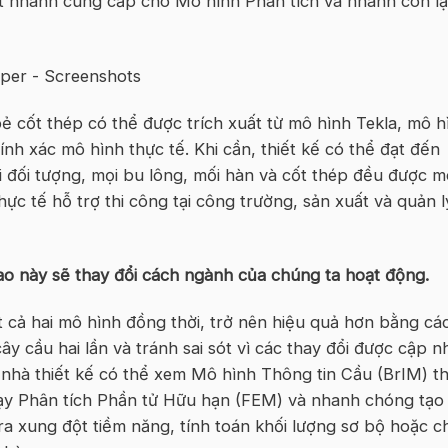
ột nhánh cung cấp cho Mô hình Phân tích và nhánh còn lạ
bẻ cốt thép có thể được trích xuất từ mô hình Tekla, mô h
nh xác mô hình thực tế. Khi cần, thiết kế có thể đạt đến
ọi đối tượng, mọi bu lông, mối hàn và cốt thép đều được 
ực tế hỗ trợ thi công tại công trường, sản xuất và quản l
cao này sẽ thay đổi cách ngành của chúng ta hoạt động.
t cả hai mô hình đồng thời, trở nên hiệu quả hơn bằng cá
y cầu hai lần và tránh sai sót vì các thay đổi được cập n
, nhà thiết kế có thể xem Mô hình Thông tin Cầu (BrIM) t
chạy Phân tích Phần tử Hữu hạn (FEM) và nhanh chóng tạo
a xung đột tiềm năng, tính toán khối lượng sơ bộ hoặc ch