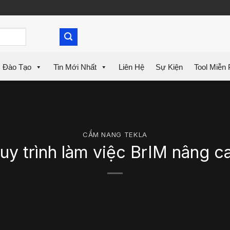
Đào Tạo
Tin Mới Nhất
Liên Hệ
Sự Kiện
Tool Miễn 
CẨM NANG TEKLA
uy trình làm việc BrIM nâng c