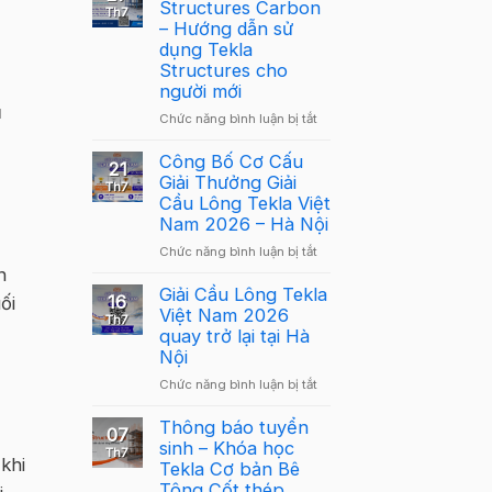
Structures Carbon
Th7
– Hướng dẫn sử
dụng Tekla
Structures cho
người mới
ụ
ở
Chức năng bình luận bị tắt
Webinar:
Tekla
Công Bố Cơ Cấu
21
Structures
Giải Thưởng Giải
Th7
Carbon
Cầu Lông Tekla Việt
–
Nam 2026 – Hà Nội
Hướng
ở
Chức năng bình luận bị tắt
dẫn
Công
h
sử
Bố
Giải Cầu Lông Tekla
dụng
16
ối
Cơ
Việt Nam 2026
Tekla
Th7
Cấu
quay trở lại tại Hà
Structures
Giải
Nội
cho
Thưởng
người
ở
Chức năng bình luận bị tắt
Giải
mới
Giải
Cầu
Cầu
Thông báo tuyển
Lông
07
Lông
sinh – Khóa học
Tekla
Th7
khi
Tekla
Tekla Cơ bản Bê
Việt
Việt
Tông Cốt thép
Nam