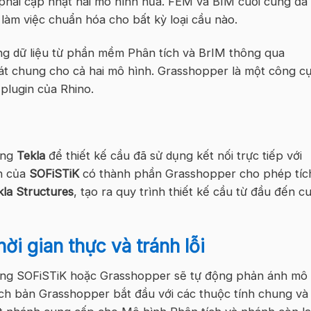
phải cập nhật hai mô hình nữa. FEM và BIM cuối cùng đã
 làm việc chuẩn hóa cho bất kỳ loại cầu nào.
ồng dữ liệu từ phần mềm Phân tích và BrIM thông qua
át chung cho cả hai mô hình. Grasshopper là một công c
 plugin của Rhino.
ụng
Tekla
để thiết kế cầu đã sử dụng kết nối trực tiếp với
h của
SOFiSTiK
có thành phần Grasshopper cho phép tíc
kla Structures
, tạo ra quy trình thiết kế cầu từ đầu đến cu
ời gian thực và tránh lỗi
rong SOFiSTiK hoặc Grasshopper sẽ tự động phản ánh mô
ịch bản Grasshopper bắt đầu với các thuộc tính chung và 