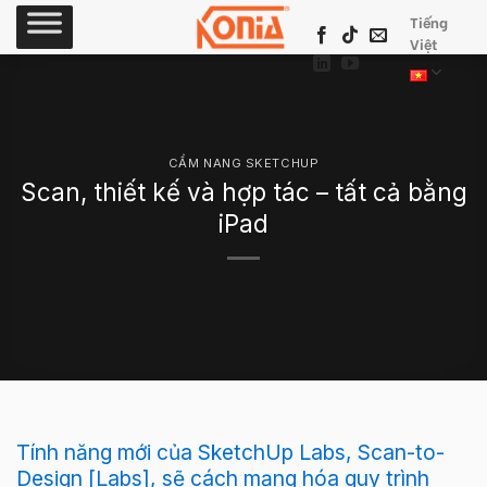
Skip
Tiếng
to
Việt
content
CẨM NANG SKETCHUP
Scan, thiết kế và hợp tác – tất cả bằng
iPad
Tính năng mới của SketchUp Labs, Scan-to-
Design [Labs], sẽ cách mạng hóa quy trình