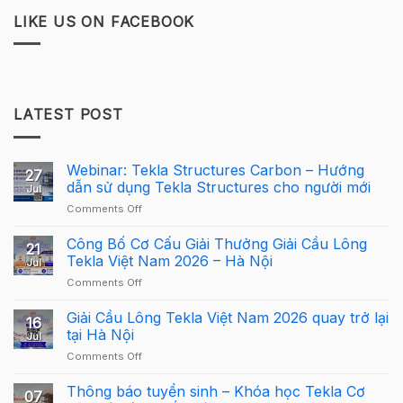
LIKE US ON FACEBOOK
LATEST POST
Webinar: Tekla Structures Carbon – Hướng
27
dẫn sử dụng Tekla Structures cho người mới
Jul
on
Comments Off
Webinar:
Tekla
Công Bố Cơ Cấu Giải Thưởng Giải Cầu Lông
21
Structures
Tekla Việt Nam 2026 – Hà Nội
Jul
Carbon
on
Comments Off
–
Công
Hướng
Bố
Giải Cầu Lông Tekla Việt Nam 2026 quay trở lại
dẫn
16
Cơ
sử
tại Hà Nội
Jul
Cấu
dụng
on
Comments Off
Giải
Tekla
Giải
Thưởng
Structures
Cầu
Thông báo tuyển sinh – Khóa học Tekla Cơ
Giải
cho
07
Lông