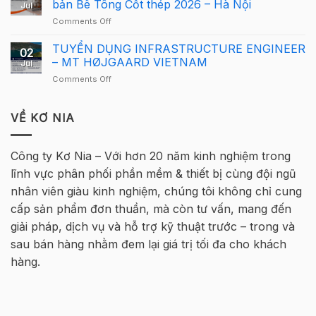
Cầu
bản Bê Tông Cốt thép 2026 – Hà Nội
người
Jul
Tekla
Lông
mới
on
Comments Off
Việt
Tekla
Thông
Nam
Việt
báo
TUYỂN DỤNG INFRASTRUCTURE ENGINEER
2026
Nam
02
tuyển
quay
– MT HØJGAARD VIETNAM
2026
Jul
sinh
trở
–
on
Comments Off
–
lại
Hà
TUYỂN
Khóa
tại
Nội
DỤNG
học
Hà
INFRASTRUCTURE
VỀ KƠ NIA
Tekla
Nội
ENGINEER
Cơ
–
bản
MT
Bê
Công ty Kơ Nia – Với hơn 20 năm kinh nghiệm trong
HØJGAARD
Tông
lĩnh vực phân phối phần mềm & thiết bị cùng đội ngũ
VIETNAM
Cốt
thép
nhân viên giàu kinh nghiệm, chúng tôi không chỉ cung
2026
cấp sản phẩm đơn thuần, mà còn tư vấn, mang đến
–
Hà
giải pháp, dịch vụ và hỗ trợ kỹ thuật trước – trong và
Nội
sau bán hàng nhằm đem lại giá trị tối đa cho khách
hàng.