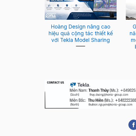
va: thu hẹp
Hoàng Design nâng cao
G
giữa thiết kế
hiệu quả cộng tác thiết kế
nă
 và thiết kế
với Tekla Model Sharing
m
y với Tekla