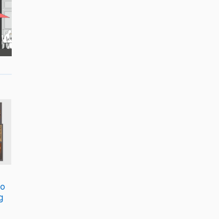
09
Jun
Tái sử dụng thích ứng:
ảo
Cân bằng giữa công trình
g
truyền thống và thiết kế
đương đại