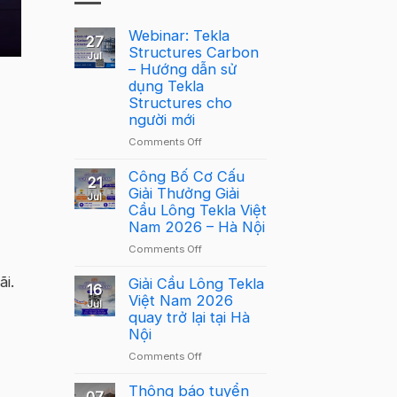
Webinar: Tekla
27
Structures Carbon
Jul
– Hướng dẫn sử
dụng Tekla
Structures cho
người mới
on
Comments Off
Webinar:
Tekla
Công Bố Cơ Cấu
21
Structures
Giải Thưởng Giải
Jul
Carbon
Cầu Lông Tekla Việt
–
Nam 2026 – Hà Nội
Hướng
on
Comments Off
dẫn
Công
sử
ãi.
Bố
Giải Cầu Lông Tekla
dụng
16
Cơ
Việt Nam 2026
Tekla
Jul
Cấu
quay trở lại tại Hà
Structures
Giải
Nội
cho
Thưởng
người
on
Comments Off
Giải
mới
Giải
Cầu
Cầu
Thông báo tuyển
Lông