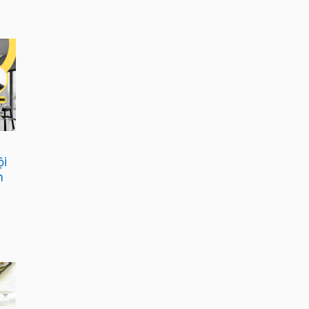
30
Aug
Hội thảo “Hệ sinh thái
ội
SketchUp cho ngành AEC”
n
mở ra góc nhìn mới về
phần mềm SketchUp
19
Mar