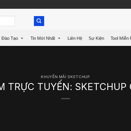
Đào Tạo
Tin Mới Nhất
Liên Hệ
Sự Kiện
Tool Miễn 
KHUYẾN MÃI SKETCHUP
M TRỰC TUYẾN: SKETCHUP G