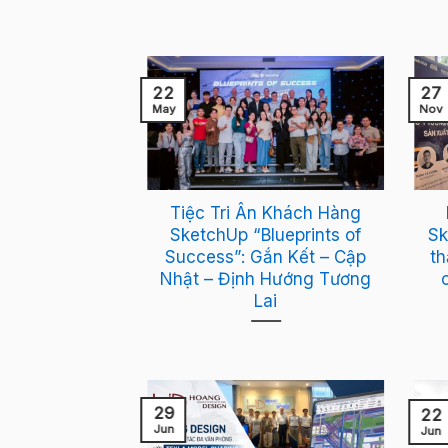
22
27
May
Nov
etchUp “Xây
Tiệc Tri Ân Khách Hàng
 25m2 sàn”
SketchUp “Blueprints of
Sk
chờ phần 2!
Success”: Gắn Kết – Cập
th
Nhật – Định Hướng Tương
Lai
29
22
Jun
Jun