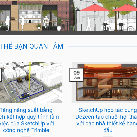
 THỂ BẠN QUAN TÂM
09
Jun
Tăng năng suất bằng
SketchUp hợp tác cùng
ch kết hợp quy trình làm
Dezeen tạo chuỗi hội th
việc của SketchUp với
với các nhà thiết kế hàn
công nghệ Trimble
đầu