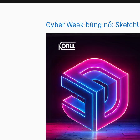
Cyber Week bùng nổ: SketchU