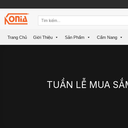
Skip
to
content
Trang Chủ
Giới Thiệu
Sản Phẩm
Cẩm Nang
TUẦN LỄ MUA SẮ