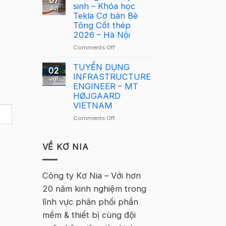
07
Lông
sinh – Khóa học
Tekla
Jul
Tekla
Tekla Cơ bản Bê
Việt
Việt
Tông Cốt thép
Nam
Nam
2026 – Hà Nội
2026
2026
–
on
Comments Off
quay
Hà
Thông
trở
Nội
báo
TUYỂN DỤNG
lại
02
tuyển
INFRASTRUCTURE
tại
Jul
sinh
ENGINEER – MT
Hà
–
HØJGAARD
Nội
Khóa
VIETNAM
học
on
Comments Off
Tekla
TUYỂN
Cơ
DỤNG
bản
INFRASTRUCTURE
VỀ KƠ NIA
Bê
ENGINEER
Tông
–
Cốt
MT
Công ty Kơ Nia – Với hơn
thép
HØJGAARD
2026
20 năm kinh nghiệm trong
VIETNAM
–
lĩnh vực phân phối phần
Hà
Nội
mềm & thiết bị cùng đội