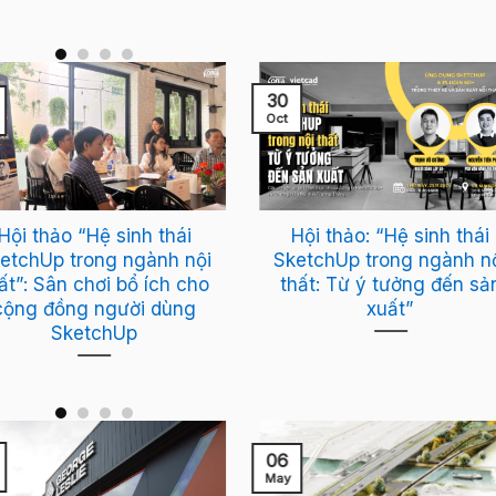
30
Oct
Hội thảo “Hệ sinh thái
Hội thảo: “Hệ sinh thái
etchUp trong ngành nội
SketchUp trong ngành n
ất”: Sân chơi bổ ích cho
thất: Từ ý tưởng đến sả
cộng đồng người dùng
xuất”
SketchUp
06
May