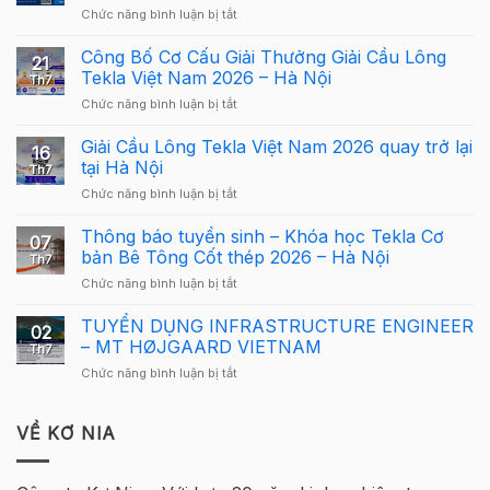
ở
Chức năng bình luận bị tắt
Webinar:
Tekla
Công Bố Cơ Cấu Giải Thưởng Giải Cầu Lông
21
Structures
Tekla Việt Nam 2026 – Hà Nội
Th7
Carbon
ở
Chức năng bình luận bị tắt
–
Công
Hướng
Bố
Giải Cầu Lông Tekla Việt Nam 2026 quay trở lại
dẫn
16
Cơ
sử
tại Hà Nội
Th7
Cấu
dụng
ở
Chức năng bình luận bị tắt
Giải
Tekla
Giải
Thưởng
Structures
Cầu
Thông báo tuyển sinh – Khóa học Tekla Cơ
Giải
cho
07
Lông
Cầu
bản Bê Tông Cốt thép 2026 – Hà Nội
người
Th7
Tekla
Lông
mới
ở
Chức năng bình luận bị tắt
Việt
Tekla
Thông
Nam
Việt
báo
TUYỂN DỤNG INFRASTRUCTURE ENGINEER
2026
Nam
02
tuyển
quay
– MT HØJGAARD VIETNAM
2026
Th7
sinh
trở
–
ở
Chức năng bình luận bị tắt
–
lại
Hà
TUYỂN
Khóa
tại
Nội
DỤNG
học
Hà
INFRASTRUCTURE
VỀ KƠ NIA
Tekla
Nội
ENGINEER
Cơ
–
bản
MT
Bê