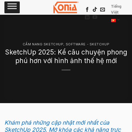
Skip
Tiếng
to
Việt
content
CẨM NANG SKETCHUP
,
SOFTWARE - SKETCHUP
SketchUp 2025: Kể câu chuyện phong
phú hơn với hình ảnh thế hệ mới
Khám phá những cập nhật mới nhất của
SketchUp 2025. Mở khóa các khả năng trực