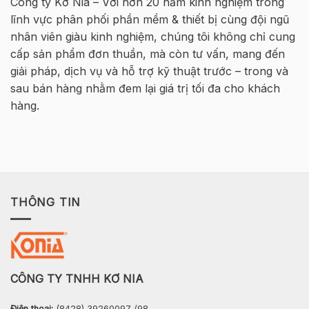
Công ty Kơ Nia – Với hơn 20 năm kinh nghiệm trong
HØJGAARD
Tông
lĩnh vực phân phối phần mềm & thiết bị cùng đội ngũ
VIETNAM
Cốt
thép
nhân viên giàu kinh nghiệm, chúng tôi không chỉ cung
2026
cấp sản phẩm đơn thuần, mà còn tư vấn, mang đến
–
Hà
giải pháp, dịch vụ và hỗ trợ kỹ thuật trước – trong và
Nội
sau bán hàng nhằm đem lại giá trị tối đa cho khách
hàng.
THÔNG TIN
CÔNG TY TNHH KƠ NIA
Điện thoại:
(8428) 39260097 /98