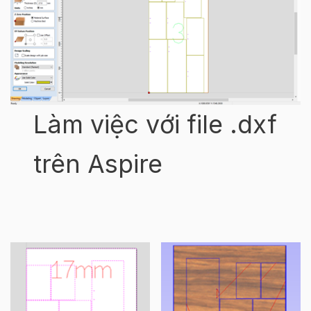
Làm việc với file .dxf
trên Aspire