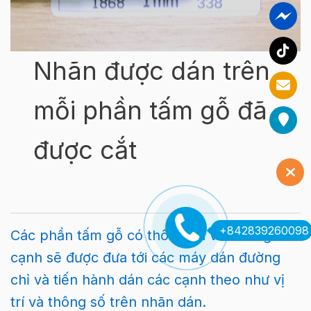
Nhãn được dán trên
mỗi phần tấm gỗ đã
được cắt
+842839260098
Các phần tấm gỗ có thông tin về đường chỉ
cạnh sẽ được đưa tới các máy dán đường
chỉ và tiến hành dán các cạnh theo như vị
trí và thông số trên nhãn dán.