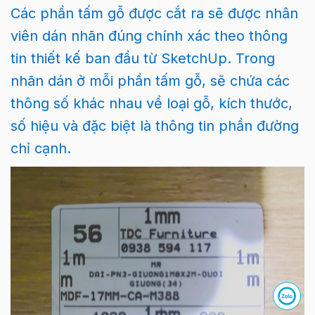
Các phần tấm gỗ được cắt ra sẽ được nhân
viên dán nhãn đúng chính xác theo thông
tin thiết kế ban đầu từ SketchUp. Trong
nhãn dán ở mỗi phần tấm gỗ, sẽ chứa các
thông số khác nhau về loại gỗ, kích thước,
số hiệu và đặc biệt là thông tin phần đường
chỉ cạnh.