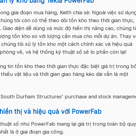
ản lý kho bằng Tekla PowerFab
ong giai đoạn mua hàng, Keith chia sẻ: Ngoài việc sử dụn
úng tôi còn có thể theo dõi tồn kho theo thời gian thực,
n. Giao diện dễ dùng và mức độ hiển thị nâng cao, chúng t
lượng tồn kho so với lượng cần mua cho mỗi dự án. Thay 
 chúng tôi xử lý tồn kho một cách chính xác và hiệu quả
 phòng vẽ, và hệ thống kỹ thuật số sẽ lo phần còn lại!
g tin tồn kho theo thời gian thực đặc biệt giá trị trong bố
 thiếu vật liệu và thời gian giao hàng kéo dài vẫn là một
.
hiển thị và hiệu quả với PowerFab
thuật số như PowerFab mang lại giá trị trong toàn bộ quy
nhất là ở giai đoạn gia công.