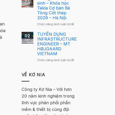
07
Lông
sinh – Khóa học
Tekla
Th7
Tekla
Tekla Cơ bản Bê
Việt
Việt
Tông Cốt thép
Nam
Nam
2026 – Hà Nội
2026
2026
–
ban
ở
Chức năng bình luận bị tắt
quay
Hà
Thông
trở
hóa
Nội
báo
TUYỂN DỤNG
lại
02
là
tuyển
INFRASTRUCTURE
tại
Th7
sinh
ENGINEER – MT
Hà
–
HØJGAARD
Nội
Khóa
VIETNAM
học
ở
Chức năng bình luận bị tắt
Tekla
TUYỂN
Cơ
DỤNG
bản
INFRASTRUCTURE
VỀ KƠ NIA
Bê
ENGINEER
Tông
–
Cốt
MT
Công ty Kơ Nia – Với hơn
thép
HØJGAARD
2026
20 năm kinh nghiệm trong
VIETNAM
–
lĩnh vực phân phối phần
Hà
Nội
mềm & thiết bị cùng đội