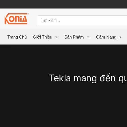
Skip
to
content
Trang Chủ
Giới Thiệu
Sản Phẩm
Cẩm Nang
Tekla mang đến quy