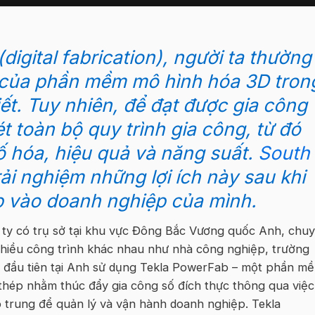
digital fabrication), người ta thường
ch của phần mềm mô hình hóa 3D tron
tiết. Tuy nhiên, để đạt được gia công
ét toàn bộ quy trình gia công, từ đó
số hóa, hiệu quả và năng suất.
South
ải nghiệm những lợi ích này sau khi
b
vào doanh nghiệp của mình.
ty có trụ sở tại khu vực Đông Bắc Vương quốc Anh, chu
 nhiều công trình khác nhau như nhà công nghiệp, trường
vị đầu tiên tại Anh sử dụng Tekla PowerFab – một phần m
 thép nhằm thúc đẩy gia công số đích thực thông qua việc
 trung để quản lý và vận hành doanh nghiệp. Tekla