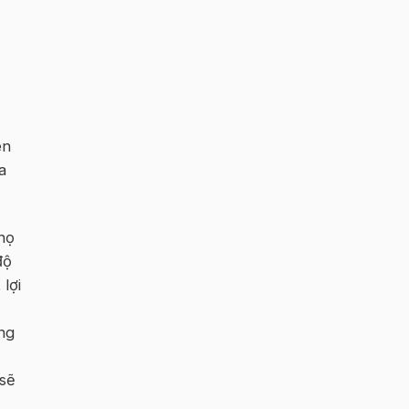
ên
a
họ
độ
lợi
ng
 sẽ