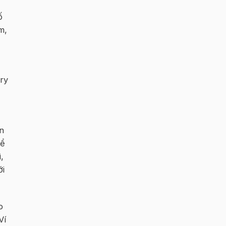
ố
m,
n
hể
,
ới
p
Ví