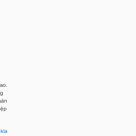
ao.
ng
quản
iệp
kla