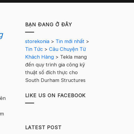
BẠN ĐANG Ở ĐÂY
g
storekonia
>
Tin mới nhất
>
Tin Tức
>
Câu Chuyện Từ
Khách Hàng
>
Tekla mang
đến quy trình gia công kỹ
thuật số đích thực cho
South Durham Structures
LIKE US ON FACEBOOK
yên
ềm
LATEST POST