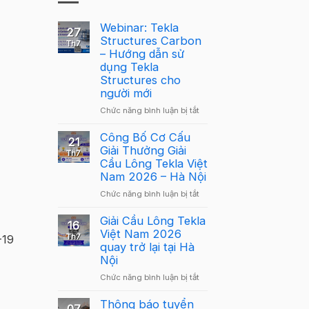
Webinar: Tekla
27
Structures Carbon
Th7
– Hướng dẫn sử
dụng Tekla
Structures cho
người mới
ở
Chức năng bình luận bị tắt
Webinar:
Tekla
Công Bố Cơ Cấu
21
Structures
Giải Thưởng Giải
Th7
Carbon
Cầu Lông Tekla Việt
–
Nam 2026 – Hà Nội
Hướng
ở
Chức năng bình luận bị tắt
dẫn
Công
sử
Bố
Giải Cầu Lông Tekla
dụng
16
Cơ
Việt Nam 2026
Tekla
Th7
-19
Cấu
quay trở lại tại Hà
Structures
Giải
Nội
cho
Thưởng
người
ở
Chức năng bình luận bị tắt
Giải
mới
Giải
Cầu
Cầu
Thông báo tuyển
Lông