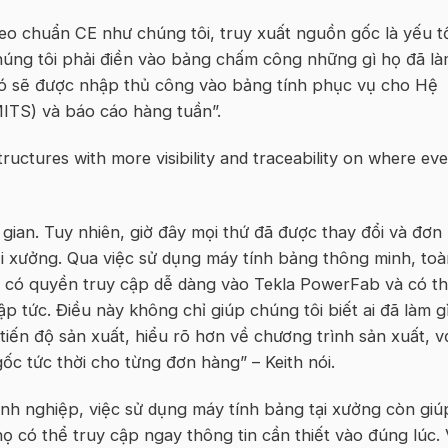
theo chuẩn CE như chúng tôi, truy xuất nguồn gốc là yếu t
húng tôi phải điền vào bảng chấm công những gì họ đã là
 đó sẽ được nhập thủ công vào bảng tính phục vụ cho Hệ
MITS) và báo cáo hàng tuần”.
i gian. Tuy nhiên, giờ đây mọi thứ đã được thay đổi và đơn
ại xưởng. Qua việc sử dụng máy tính bảng thông minh, toà
u có quyền truy cập dễ dàng vào Tekla PowerFab và có t
 tức. Điều này không chỉ giúp chúng tôi biết ai đã làm gì
tiến độ sản xuất, hiểu rõ hơn về chương trình sản xuất, v
ốc tức thời cho từng đơn hàng” – Keith nói.
oanh nghiệp, việc sử dụng máy tính bảng tại xưởng còn giú
họ có thể truy cập ngay thông tin cần thiết vào đúng lúc. 