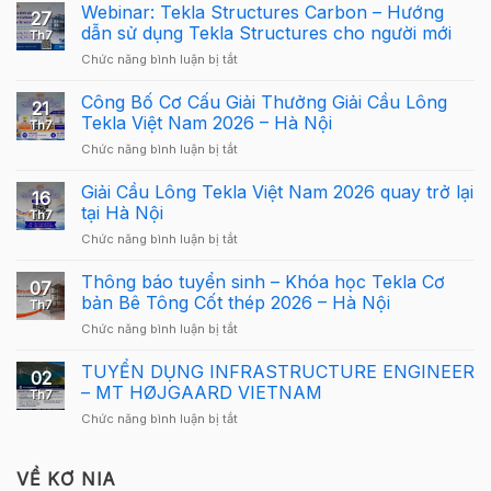
Webinar: Tekla Structures Carbon – Hướng
27
dẫn sử dụng Tekla Structures cho người mới
Th7
ở
Chức năng bình luận bị tắt
Webinar:
Tekla
Công Bố Cơ Cấu Giải Thưởng Giải Cầu Lông
21
Structures
Tekla Việt Nam 2026 – Hà Nội
Th7
Carbon
ở
Chức năng bình luận bị tắt
–
Công
Hướng
Bố
Giải Cầu Lông Tekla Việt Nam 2026 quay trở lại
dẫn
16
Cơ
sử
tại Hà Nội
Th7
Cấu
dụng
ở
Chức năng bình luận bị tắt
Giải
Tekla
Giải
Thưởng
Structures
Cầu
Thông báo tuyển sinh – Khóa học Tekla Cơ
Giải
cho
07
Lông
Cầu
bản Bê Tông Cốt thép 2026 – Hà Nội
người
Th7
Tekla
Lông
mới
ở
Chức năng bình luận bị tắt
Việt
Tekla
Thông
Nam
Việt
báo
TUYỂN DỤNG INFRASTRUCTURE ENGINEER
2026
Nam
02
tuyển
quay
– MT HØJGAARD VIETNAM
2026
Th7
sinh
trở
–
ở
Chức năng bình luận bị tắt
–
lại
Hà
TUYỂN
Khóa
tại
Nội
DỤNG
học
Hà
INFRASTRUCTURE
VỀ KƠ NIA
Tekla
Nội