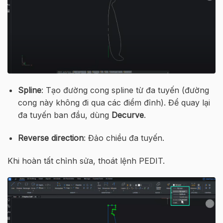
Spline
: Tạo đường cong spline từ đa tuyến (đường
cong này không đi qua các điểm đỉnh). Để quay lại
đa tuyến ban đầu, dùng
Decurve
.
Reverse direction
: Đảo chiều đa tuyến.
Khi hoàn tất chỉnh sửa, thoát lệnh PEDIT.