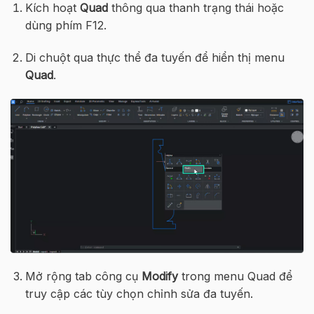
Kích hoạt
Quad
thông qua thanh trạng thái hoặc
dùng phím F12.
Di chuột qua thực thể đa tuyến để hiển thị menu
Quad
.
Mở rộng tab công cụ
Modify
trong menu Quad để
truy cập các tùy chọn chỉnh sửa đa tuyến.