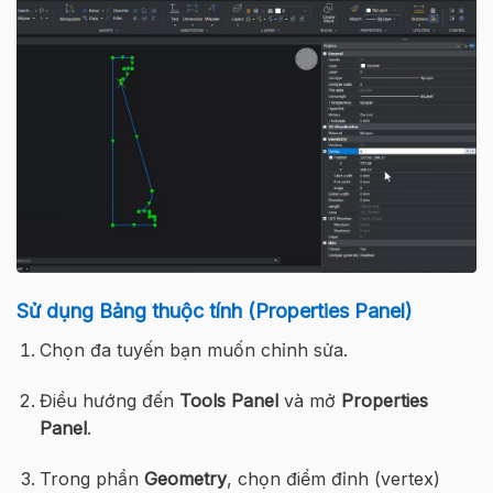
Sử dụng Bảng thuộc tính (Properties Panel)
Chọn đa tuyến bạn muốn chỉnh sửa.
Điều hướng đến
Tools Panel
và mở
Properties
Panel
.
Trong phần
Geometry
, chọn điểm đỉnh (vertex)