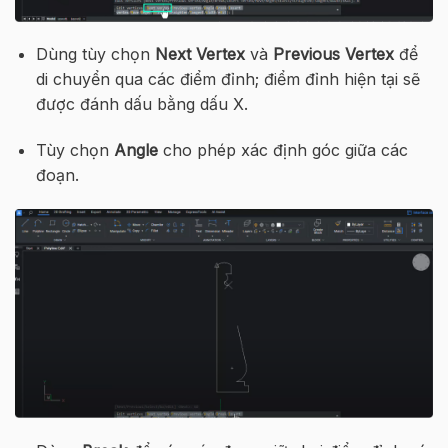
Dùng tùy chọn
Next Vertex
và
Previous Vertex
để
di chuyển qua các điểm đỉnh; điểm đỉnh hiện tại sẽ
được đánh dấu bằng dấu X.
Tùy chọn
Angle
cho phép xác định góc giữa các
đoạn.