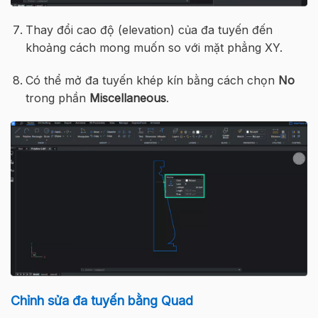
Thay đổi cao độ (elevation) của đa tuyến đến
khoảng cách mong muốn so với mặt phẳng XY.
Có thể mở đa tuyến khép kín bằng cách chọn
No
trong phần
Miscellaneous
.
Chỉnh sửa đa tuyến bằng Quad