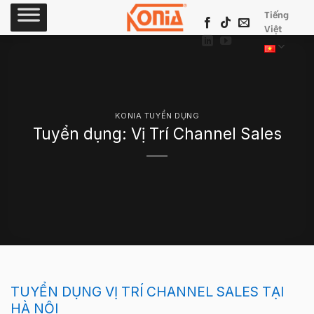
Skip
Tiếng
to
Việt
content
KONIA TUYỂN DỤNG
Tuyển dụng: Vị Trí Channel Sales
TUYỂN DỤNG VỊ TRÍ CHANNEL SALES TẠI
HÀ NỘI