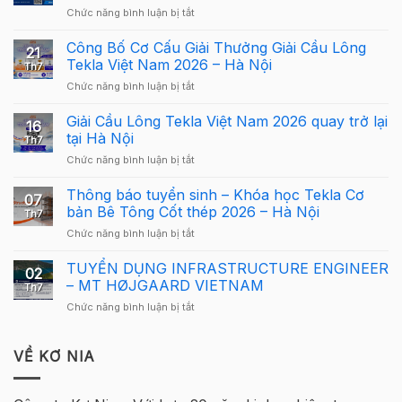
ở
Chức năng bình luận bị tắt
Webinar:
Tekla
Công Bố Cơ Cấu Giải Thưởng Giải Cầu Lông
21
Structures
Tekla Việt Nam 2026 – Hà Nội
Th7
Carbon
ở
Chức năng bình luận bị tắt
–
Công
Hướng
Bố
Giải Cầu Lông Tekla Việt Nam 2026 quay trở lại
dẫn
16
Cơ
sử
tại Hà Nội
Th7
Cấu
dụng
ở
Chức năng bình luận bị tắt
Giải
Tekla
Giải
Thưởng
Structures
Cầu
Thông báo tuyển sinh – Khóa học Tekla Cơ
Giải
cho
07
Lông
Cầu
bản Bê Tông Cốt thép 2026 – Hà Nội
người
Th7
Tekla
Lông
mới
ở
Chức năng bình luận bị tắt
Việt
Tekla
Thông
Nam
Việt
báo
TUYỂN DỤNG INFRASTRUCTURE ENGINEER
2026
Nam
02
tuyển
quay
– MT HØJGAARD VIETNAM
2026
Th7
sinh
trở
–
ở
Chức năng bình luận bị tắt
–
lại
Hà
TUYỂN
Khóa
tại
Nội
DỤNG
học
Hà
INFRASTRUCTURE
VỀ KƠ NIA
Tekla
Nội
ENGINEER
Cơ
–
bản
MT
Bê