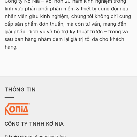
Công ty Kơ Nia – Với hơn 20 năm kinh nghiệm trong
HØJGAARD
Tông
lĩnh vực phân phối phần mềm & thiết bị cùng đội ngũ
VIETNAM
Cốt
thép
nhân viên giàu kinh nghiệm, chúng tôi không chỉ cung
2026
cấp sản phẩm đơn thuần, mà còn tư vấn, mang đến
–
Hà
giải pháp, dịch vụ và hỗ trợ kỹ thuật trước – trong và
Nội
sau bán hàng nhằm đem lại giá trị tối đa cho khách
hàng.
THÔNG TIN
CÔNG TY TNHH KƠ NIA