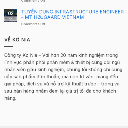
on
Comments Off
Việt
Tekla
Thông
Nam
Việt
báo
TUYỂN DỤNG INFRASTRUCTURE ENGINEER
2026
Nam
02
tuyển
quay
– MT HØJGAARD VIETNAM
2026
Jul
sinh
trở
–
on
Comments Off
–
lại
Hà
TUYỂN
Khóa
tại
Nội
DỤNG
học
Hà
INFRASTRUCTURE
VỀ KƠ NIA
Tekla
Nội
ENGINEER
Cơ
–
bản
MT
Bê
Công ty Kơ Nia – Với hơn 20 năm kinh nghiệm trong
HØJGAARD
Tông
lĩnh vực phân phối phần mềm & thiết bị cùng đội ngũ
VIETNAM
Cốt
thép
nhân viên giàu kinh nghiệm, chúng tôi không chỉ cung
2026
cấp sản phẩm đơn thuần, mà còn tư vấn, mang đến
–
Hà
giải pháp, dịch vụ và hỗ trợ kỹ thuật trước – trong và
Nội
sau bán hàng nhằm đem lại giá trị tối đa cho khách
hàng.