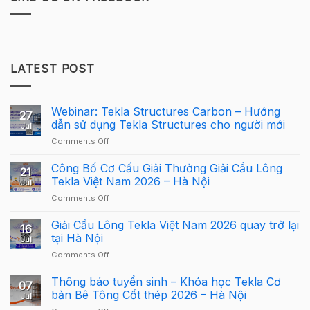
LATEST POST
Webinar: Tekla Structures Carbon – Hướng
27
dẫn sử dụng Tekla Structures cho người mới
Jul
on
Comments Off
Webinar:
Tekla
Công Bố Cơ Cấu Giải Thưởng Giải Cầu Lông
21
Structures
Tekla Việt Nam 2026 – Hà Nội
Jul
Carbon
on
Comments Off
–
Công
Hướng
Bố
Giải Cầu Lông Tekla Việt Nam 2026 quay trở lại
dẫn
16
Cơ
sử
tại Hà Nội
Jul
Cấu
dụng
on
Comments Off
Giải
Tekla
Giải
Thưởng
Structures
Cầu
Thông báo tuyển sinh – Khóa học Tekla Cơ
Giải
cho
07
Lông
Cầu
bản Bê Tông Cốt thép 2026 – Hà Nội
người
Jul
Tekla
Lông
mới