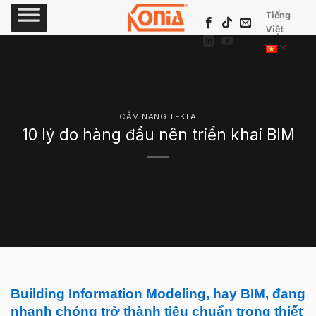
Skip
Tiếng
to
Việt
content
CẨM NANG TEKLA
10 lý do hàng đầu nên triển khai BIM
Building Information Modeling, hay BIM, đang
nhanh chóng trở thành tiêu chuẩn trong thiết