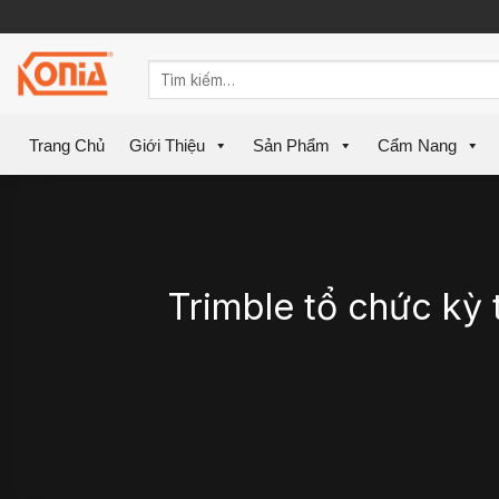
Skip
to
content
Trang Chủ
Giới Thiệu
Sản Phẩm
Cẩm Nang
Trimble tổ chức kỳ