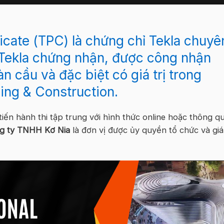
ficate (TPC) là chứng chỉ Tekla chuyê
 Tekla chứng nhận, được công nhận
n cầu và đặc biệt có giá trị trong
ing & Construction.
iến hành thi tập trung với hình thức online hoặc thông q
g ty TNHH Kơ Nia
là đơn vị được ủy quyền tổ chức và gi