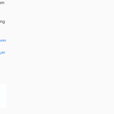
làm
ong
ures
 phí