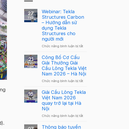
Webinar: Tekla
27
Structures Carbon
Th7
– Hướng dẫn sử
dụng Tekla
Structures cho
người mới
ở
Chức năng bình luận bị tắt
Webinar:
Tekla
Công Bố Cơ Cấu
21
Structures
Giải Thưởng Giải
Th7
Carbon
Cầu Lông Tekla Việt
–
Nam 2026 – Hà Nội
Hướng
ở
Chức năng bình luận bị tắt
dẫn
Công
sử
ăng
Bố
Giải Cầu Lông Tekla
dụng
16
Cơ
Việt Nam 2026
Tekla
Th7
Cấu
quay trở lại tại Hà
Structures
Giải
Nội
cho
Thưởng
người
ở
Chức năng bình luận bị tắt
Giải
mới
Giải
).
Cầu
Cầu
Thông báo tuyển
Lông