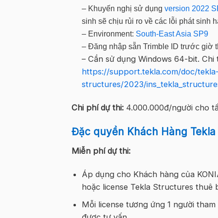
– Khuyến nghị sử dụng
version 2022 S
sinh sẽ chịu rủi ro về các lỗi phát sin
– Environment:
South-East Asia SP9
– Đăng nhập sẵn Trimble ID trước giờ t
– Cần sử dụng Windows 64-bit. Chi t
https://support.tekla.com/doc/tekla
structures/2023/ins_tekla_structu
Chi phí dự thi:
4.000.000đ/người cho tấ
Đặc quyền Khách Hàng Tekla 
Miễn phí dự thi:
Áp dụng cho Khách hàng của KONIA 
hoặc license Tekla Structures thuê
Mỗi license tương ứng 1 người tham 
được tư vấn.