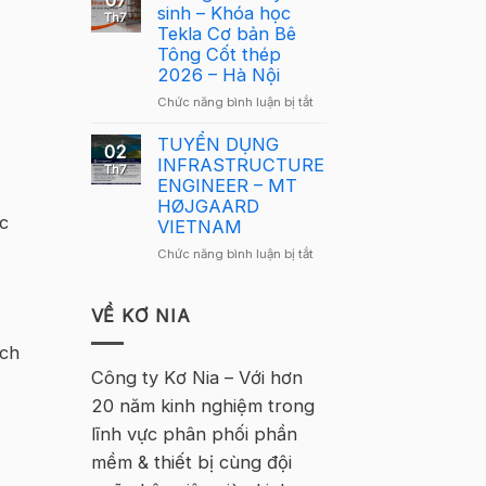
07
Lông
sinh – Khóa học
Tekla
Th7
Tekla
Tekla Cơ bản Bê
Việt
Việt
Tông Cốt thép
Nam
Nam
2026 – Hà Nội
2026
2026
–
ở
Chức năng bình luận bị tắt
quay
Hà
Thông
trở
Nội
báo
TUYỂN DỤNG
lại
02
tuyển
INFRASTRUCTURE
tại
Th7
sinh
ENGINEER – MT
Hà
–
HØJGAARD
Nội
Khóa
c
VIETNAM
học
ở
Chức năng bình luận bị tắt
Tekla
TUYỂN
Cơ
DỤNG
bản
INFRASTRUCTURE
VỀ KƠ NIA
Bê
ENGINEER
Tông
ích
–
Cốt
MT
Công ty Kơ Nia – Với hơn
thép
HØJGAARD
2026
20 năm kinh nghiệm trong
VIETNAM
–
lĩnh vực phân phối phần
Hà
Nội
mềm & thiết bị cùng đội