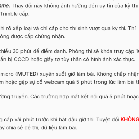
ame.
Thay đổi này không ảnh hưởng đến uy tín của kỳ thi
Trimble cấp.
 rõ xếp loại và chỉ cấp cho thí sinh vượt qua kỳ thi. Thí
không được cấp chứng nhận.
i thiểu 30 phút để điểm danh. Phòng thi sẽ khóa truy cập 1
huẩn bị CCCD hoặc giấy tờ tùy thân có hình ảnh xác thực.
 micro (
MUTED
) xuyên suốt giờ làm bài. Không chấp nhậ
 hoặc gặp sự cố webcam quá 5 phút trong lúc làm bài th
ường truyền. Các trường hợp mất kết nối quá 5 phút hoặc
g cấp vài phút trước khi bắt đầu giờ thi. Tuyệt đối
KHÔNG
 chia sẻ đề thi, dữ liệu làm bài.