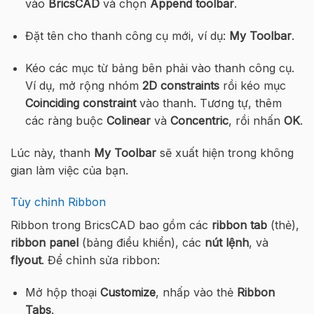
vào
BricsCAD
và chọn
Append toolbar
.
Đặt tên cho thanh công cụ mới, ví dụ:
My Toolbar
.
Kéo các mục từ bảng bên phải vào thanh công cụ.
Ví dụ, mở rộng nhóm
2D constraints
rồi kéo mục
Coinciding constraint
vào thanh. Tương tự, thêm
các ràng buộc
Colinear
và
Concentric
, rồi nhấn
OK
.
Lúc này, thanh
My Toolbar
sẽ xuất hiện trong không
gian làm việc của bạn.
Tùy chỉnh Ribbon
Ribbon trong BricsCAD bao gồm các
ribbon tab
(thẻ),
ribbon panel
(bảng điều khiển), các
nút lệnh
, và
flyout
. Để chỉnh sửa ribbon:
Mở hộp thoại
Customize
, nhấp vào thẻ
Ribbon
Tabs
.