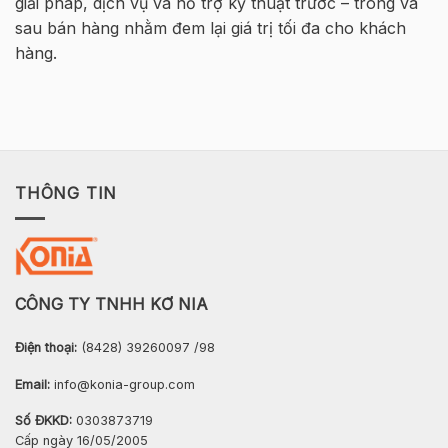
giải pháp, dịch vụ và hỗ trợ kỹ thuật trước – trong và
Nội
sau bán hàng nhằm đem lại giá trị tối đa cho khách
hàng.
THÔNG TIN
CÔNG TY TNHH KƠ NIA
Điện thoại:
(8428) 39260097 /98
Email:
info@konia-group.com
Số ĐKKD:
0303873719
Cấp ngày 16/05/2005