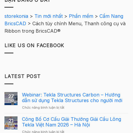
storekonia
>
Tin mới nhất
>
Phần mềm
>
Cẩm Nang
BricsCAD
>
Cách tùy chỉnh Menu, Thanh công cụ và
Ribbon trong BricsCAD®
LIKE US ON FACEBOOK
LATEST POST
Webinar: Tekla Structures Carbon – Hướng
27
dẫn sử dụng Tekla Structures cho người mới
Th7
ở
Chức năng bình luận bị tắt
Webinar:
Tekla
Công Bố Cơ Cấu Giải Thưởng Giải Cầu Lông
21
Structures
Tekla Việt Nam 2026 – Hà Nội
Th7
Carbon
ở
Chức năng bình luận bị tắt
–