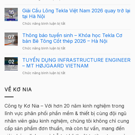
Công
Hướng
Bố
Giải Cầu Lông Tekla Việt Nam 2026 quay trở lại
dẫn
16
Cơ
sử
tại Hà Nội
Th7
Cấu
dụng
ở
Chức năng bình luận bị tắt
Giải
Tekla
Giải
Thưởng
Structures
Cầu
Thông báo tuyển sinh – Khóa học Tekla Cơ
Giải
cho
07
Lông
Cầu
bản Bê Tông Cốt thép 2026 – Hà Nội
người
Th7
Tekla
Lông
mới
ở
Chức năng bình luận bị tắt
Việt
Tekla
Thông
Nam
Việt
báo
TUYỂN DỤNG INFRASTRUCTURE ENGINEER
2026
Nam
02
tuyển
quay
– MT HØJGAARD VIETNAM
2026
Th7
sinh
trở
–
ở
Chức năng bình luận bị tắt
–
lại
Hà
TUYỂN
Khóa
tại
Nội
DỤNG
học
Hà
INFRASTRUCTURE
VỀ KƠ NIA
Tekla
Nội
ENGINEER
Cơ
–
bản
MT
Bê
Công ty Kơ Nia – Với hơn 20 năm kinh nghiệm trong
HØJGAARD
Tông
lĩnh vực phân phối phần mềm & thiết bị cùng đội ngũ
VIETNAM
Cốt
thép
nhân viên giàu kinh nghiệm, chúng tôi không chỉ cung
2026
cấp sản phẩm đơn thuần, mà còn tư vấn, mang đến
–
Hà