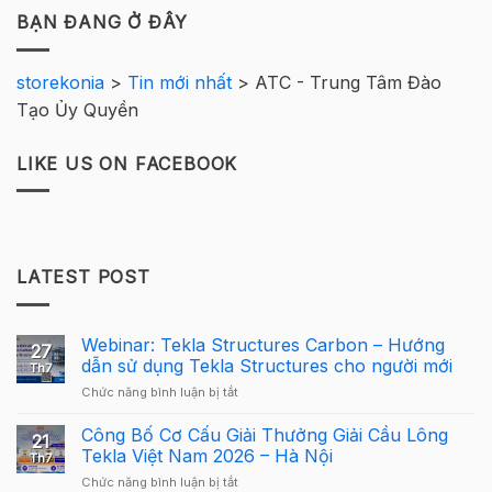
BẠN ĐANG Ở ĐÂY
storekonia
>
Tin mới nhất
>
ATC - Trung Tâm Đào
Tạo Ủy Quyền
LIKE US ON FACEBOOK
LATEST POST
Webinar: Tekla Structures Carbon – Hướng
27
dẫn sử dụng Tekla Structures cho người mới
Th7
ở
Chức năng bình luận bị tắt
Webinar:
Tekla
Công Bố Cơ Cấu Giải Thưởng Giải Cầu Lông
21
Structures
Tekla Việt Nam 2026 – Hà Nội
Th7
Carbon
ở
Chức năng bình luận bị tắt
–