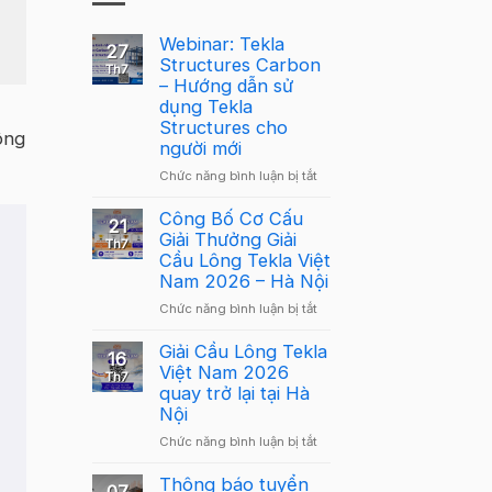
Webinar: Tekla
27
Structures Carbon
Th7
– Hướng dẫn sử
dụng Tekla
Structures cho
ông
người mới
ở
Chức năng bình luận bị tắt
Webinar:
Tekla
Công Bố Cơ Cấu
21
Structures
Giải Thưởng Giải
Th7
Carbon
Cầu Lông Tekla Việt
–
Nam 2026 – Hà Nội
Hướng
ở
Chức năng bình luận bị tắt
dẫn
Công
sử
Bố
Giải Cầu Lông Tekla
dụng
16
Cơ
Việt Nam 2026
Tekla
Th7
Cấu
quay trở lại tại Hà
Structures
Giải
Nội
cho
Thưởng
người
ở
Chức năng bình luận bị tắt
Giải
mới
Giải
Cầu
Cầu
Thông báo tuyển
Lông