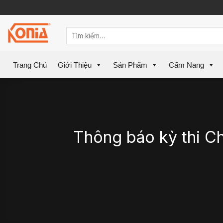
Skip
to
content
Trang Chủ
Giới Thiệu
Sản Phẩm
Cẩm Nang
Thông báo kỳ thi C