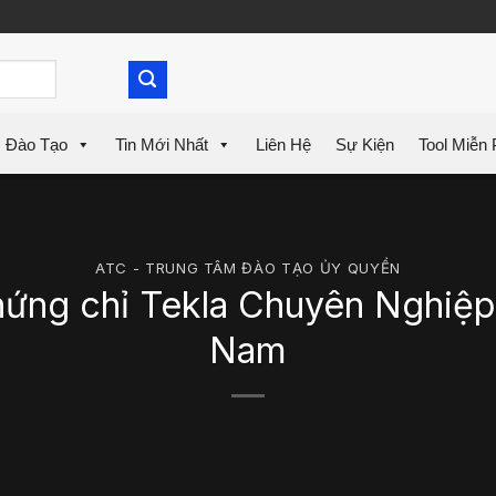
Đào Tạo
Tin Mới Nhất
Liên Hệ
Sự Kiện
Tool Miễn 
ATC - TRUNG TÂM ĐÀO TẠO ỦY QUYỀN
hứng chỉ Tekla Chuyên Nghiệp 
Nam