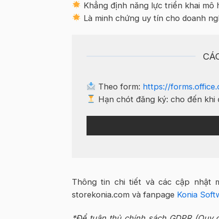
Khẳng định năng lực triển khai mô 
Là minh chứng uy tín cho doanh ngh
CÁ
Theo form:
https://forms.offic
Hạn chót đăng ký: cho đến khi
Thông tin chi tiết và các cập nhật 
storekonia.com và fanpage
Konia Soft
*Để tuân thủ chính sách GDPR (Quy đ