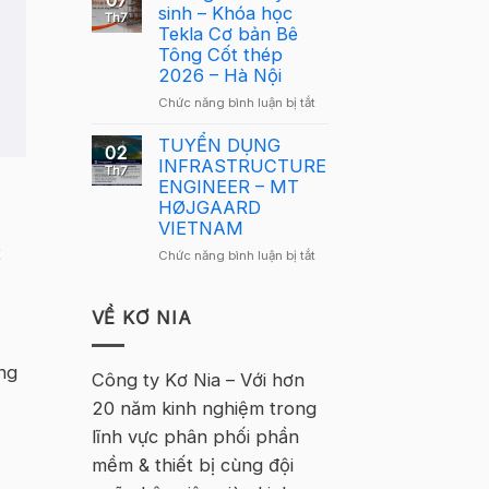
07
Lông
sinh – Khóa học
Tekla
Th7
Tekla
Tekla Cơ bản Bê
Việt
Việt
Tông Cốt thép
Nam
Nam
2026 – Hà Nội
2026
2026
–
ở
Chức năng bình luận bị tắt
quay
Hà
Thông
trở
Nội
báo
TUYỂN DỤNG
lại
02
tuyển
INFRASTRUCTURE
tại
Th7
sinh
ENGINEER – MT
Hà
–
HØJGAARD
Nội
Khóa
VIETNAM
học
2
ở
Chức năng bình luận bị tắt
Tekla
TUYỂN
Cơ
DỤNG
bản
INFRASTRUCTURE
VỀ KƠ NIA
Bê
ENGINEER
Tông
–
Cốt
ằng
MT
Công ty Kơ Nia – Với hơn
thép
HØJGAARD
2026
20 năm kinh nghiệm trong
VIETNAM
–
lĩnh vực phân phối phần
Hà
Nội
mềm & thiết bị cùng đội