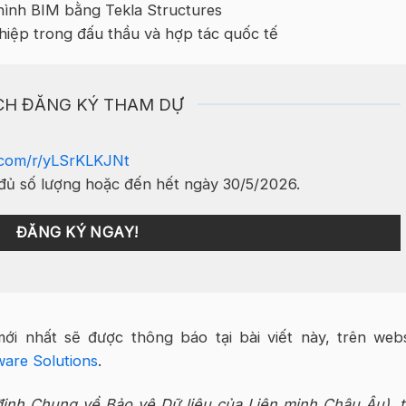
hình BIM bằng Tekla Structures
iệp trong đấu thầu và hợp tác quốc tế
CH ĐĂNG KÝ THAM DỰ
e.com/r/yLSrKLKJNt
 đủ số lượng
hoặc đến hết ngày 30/5/2026
.
ĐĂNG KÝ NGAY!
mới nhất sẽ được thông báo tại bài viết này, trên webs
ware Solutions
.
ịnh Chung về Bảo vệ Dữ liệu của Liên minh Châu Âu), t