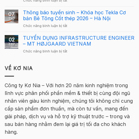
ở
Chức năng bình luận bị tắt
Giải
Tekla
Giải
Thưởng
Structures
Cầu
Thông báo tuyển sinh – Khóa học Tekla Cơ
Giải
cho
07
Lông
Cầu
bản Bê Tông Cốt thép 2026 – Hà Nội
người
Th7
Tekla
Lông
mới
ở
Chức năng bình luận bị tắt
Việt
Tekla
Thông
Nam
Việt
báo
TUYỂN DỤNG INFRASTRUCTURE ENGINEER
2026
Nam
02
tuyển
quay
– MT HØJGAARD VIETNAM
2026
Th7
sinh
trở
–
ở
Chức năng bình luận bị tắt
–
lại
Hà
TUYỂN
Khóa
tại
Nội
DỤNG
học
Hà
INFRASTRUCTURE
VỀ KƠ NIA
Tekla
Nội
ENGINEER
Cơ
–
bản
MT
Bê
Công ty Kơ Nia – Với hơn 20 năm kinh nghiệm trong
HØJGAARD
Tông
lĩnh vực phân phối phần mềm & thiết bị cùng đội ngũ
VIETNAM
Cốt
thép
nhân viên giàu kinh nghiệm, chúng tôi không chỉ cung
2026
cấp sản phẩm đơn thuần, mà còn tư vấn, mang đến
–
Hà
giải pháp, dịch vụ và hỗ trợ kỹ thuật trước – trong và
Nội
sau bán hàng nhằm đem lại giá trị tối đa cho khách
hàng.