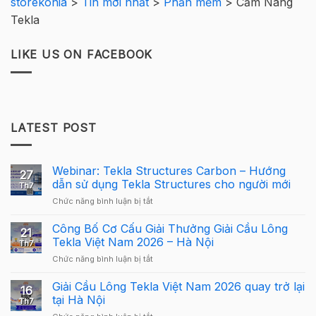
storekonia
>
Tin mới nhất
>
Phần mềm
>
Cẩm Nang
Tekla
LIKE US ON FACEBOOK
LATEST POST
Webinar: Tekla Structures Carbon – Hướng
27
dẫn sử dụng Tekla Structures cho người mới
Th7
ở
Chức năng bình luận bị tắt
Webinar:
Tekla
Công Bố Cơ Cấu Giải Thưởng Giải Cầu Lông
21
Structures
Tekla Việt Nam 2026 – Hà Nội
Th7
Carbon
ở
Chức năng bình luận bị tắt
–
Công
Hướng
Bố
Giải Cầu Lông Tekla Việt Nam 2026 quay trở lại
dẫn
16
Cơ
sử
tại Hà Nội
Th7
Cấu
dụng