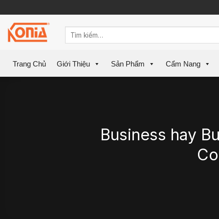
Skip
to
content
Trang Chủ
Giới Thiệu
Sản Phẩm
Cẩm Nang
Business hay B
Co