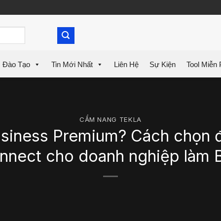
Đào Tạo
Tin Mới Nhất
Liên Hệ
Sự Kiện
Tool Miễn 
CẨM NANG TEKLA
usiness Premium? Cách chọn đ
nnect cho doanh nghiệp làm 