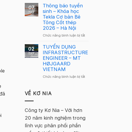
Cầu
Cầu
Thông báo tuyển
Lông
07
Lông
sinh – Khóa học
Tekla
Th7
Tekla
Tekla Cơ bản Bê
Việt
Việt
Tông Cốt thép
Nam
Nam
2026 – Hà Nội
2026
2026
–
ở
Chức năng bình luận bị tắt
quay
Hà
Thông
trở
Nội
báo
TUYỂN DỤNG
lại
02
tuyển
INFRASTRUCTURE
tại
Th7
sinh
ENGINEER – MT
Hà
–
HØJGAARD
Nội
Khóa
VIETNAM
le
học
ở
Chức năng bình luận bị tắt
Tekla
TUYỂN
Cơ
e
DỤNG
bản
INFRASTRUCTURE
VỀ KƠ NIA
 đã
Bê
ENGINEER
Tông
–
Cốt
MT
Công ty Kơ Nia – Với hơn
thép
HØJGAARD
i
2026
20 năm kinh nghiệm trong
VIETNAM
–
lĩnh vực phân phối phần
Hà
Nội