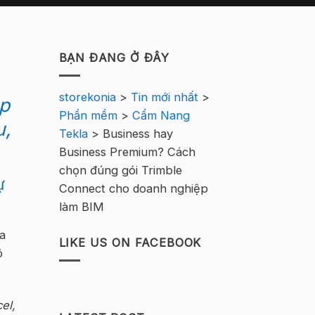
BẠN ĐANG Ở ĐÂY
storekonia
>
Tin mới nhất
>
úp
Phần mềm
>
Cẩm Nang
u,
Tekla
>
Business hay
Business Premium? Cách
chọn đúng gói Trimble
ự
Connect cho doanh nghiệp
làm BIM
a
LIKE US ON FACEBOOK
ô
el,