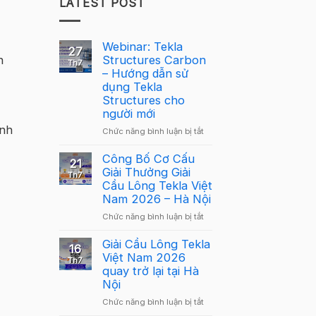
LATEST POST
Webinar: Tekla
27
n
Structures Carbon
Th7
– Hướng dẫn sử
dụng Tekla
Structures cho
người mới
anh
ở
Chức năng bình luận bị tắt
Webinar:
Tekla
Công Bố Cơ Cấu
21
Structures
Giải Thưởng Giải
Th7
Carbon
Cầu Lông Tekla Việt
–
Nam 2026 – Hà Nội
Hướng
ở
Chức năng bình luận bị tắt
dẫn
Công
sử
Bố
Giải Cầu Lông Tekla
dụng
16
Cơ
Việt Nam 2026
Tekla
Th7
Cấu
quay trở lại tại Hà
Structures
Giải
Nội
cho
Thưởng
người
ở
Chức năng bình luận bị tắt
Giải
mới
Giải