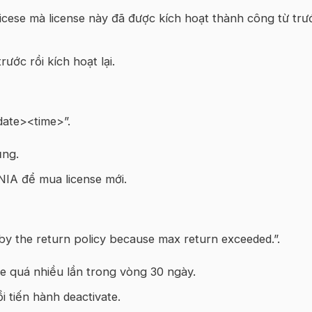
cese mà license này đã được kích hoạt thành công từ trư
ước rồi kích hoạt lại.
<date><time>”.
ụng.
NIA để mua license mới.
d by the return policy because max return exceeded.”.
e quá nhiều lần trong vòng 30 ngày.
 tiến hành deactivate.