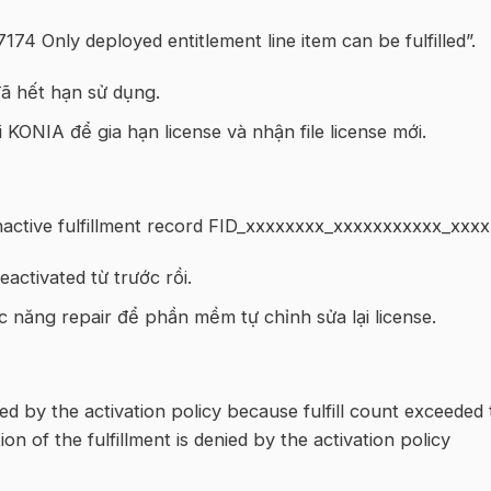
74 Only deployed entitlement line item can be fulfilled”.
đã hết hạn sử dụng.
 KONIA để gia hạn license và nhận file license mới.
active fulfillment record FID_xxxxxxxx_xxxxxxxxxxx_xxxx 
activated từ trước rồi.
 năng repair để phần mềm tự chỉnh sửa lại license.
nied by the activation policy because fulfill count exceeded
on of the fulfillment is denied by the activation policy