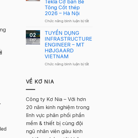
Tekla Cơ bản Bê
Việt
Việt
Tông Cốt thép
Nam
Nam
2026 – Hà Nội
2026
2026
–
ở
Chức năng bình luận bị tắt
quay
Hà
Thông
trở
ứng
Nội
báo
TUYỂN DỤNG
lại
02
tuyển
INFRASTRUCTURE
tại
Th7
sinh
ENGINEER – MT
Hà
–
HØJGAARD
Nội
i
Khóa
VIETNAM
học
ở
Chức năng bình luận bị tắt
Tekla
TUYỂN
Cơ
DỤNG
bản
INFRASTRUCTURE
VỀ KƠ NIA
Bê
ENGINEER
Tông
–
Cốt
MT
Công ty Kơ Nia – Với hơn
thép
.
HØJGAARD
2026
20 năm kinh nghiệm trong
VIETNAM
–
lĩnh vực phân phối phần
Hà
Nội
mềm & thiết bị cùng đội
led
ngũ nhân viên giàu kinh