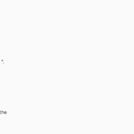
”.
 the