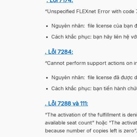
“Unspecified FLEXnet Error with code 71
Nguyên nhân: file license của bạn 
Cách khắc phục: bạn hãy liên hệ với
. Lỗi 7284:
“Cannot perform support actions on in
Nguyên nhân: file license đã được de
Cách khắc phục: bạn tiến hành chức
. Lỗi 7288 và 111:
“The activation of the fulfillment is de
available seat count” hoặc “The activati
because number of copies left is zero”.