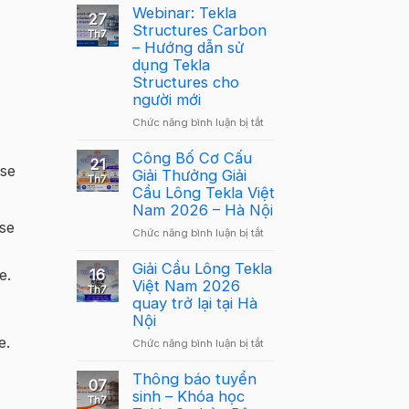
Webinar: Tekla
27
Structures Carbon
Th7
– Hướng dẫn sử
dụng Tekla
Structures cho
người mới
ở
Chức năng bình luận bị tắt
Webinar:
Tekla
Công Bố Cơ Cấu
21
nse
Structures
Giải Thưởng Giải
Th7
Carbon
Cầu Lông Tekla Việt
–
Nam 2026 – Hà Nội
Hướng
nse
ở
Chức năng bình luận bị tắt
dẫn
Công
sử
Bố
Giải Cầu Lông Tekla
dụng
e.
16
Cơ
Việt Nam 2026
Tekla
Th7
Cấu
quay trở lại tại Hà
Structures
Giải
Nội
cho
Thưởng
người
e.
ở
Chức năng bình luận bị tắt
Giải
mới
Giải
Cầu
Cầu
Thông báo tuyển
Lông
07
Lông
sinh – Khóa học
Tekla
Th7
Tekla