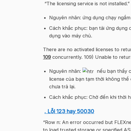
“The licensing service is not installed.”
Nguyên nhân: ứng dụng chạy ngầm k
Cách khắc phục: bạn tải ứng dụng qu
dụng vào máy chủ.
There are no activated licenses to ret
109
concurrently. 109) Unable to return
Nguyên nhân:
nếu bạn thấy ch
license của bạn tạm thời không thể 
chưa trả lại.
Cách khắc phục: Chờ đến khi thời hạ
. Lỗi 123 hay 50030
“Row n: An error occurred but FLEXnet
to load trusted storage or specified A