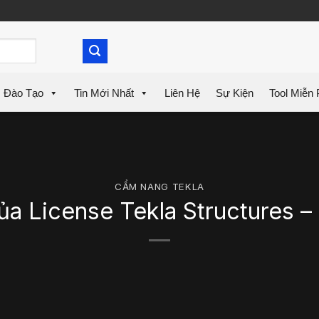
Đào Tạo
Tin Mới Nhất
Liên Hệ
Sự Kiện
Tool Miễn 
CẨM NANG TEKLA
a License Tekla Structures 