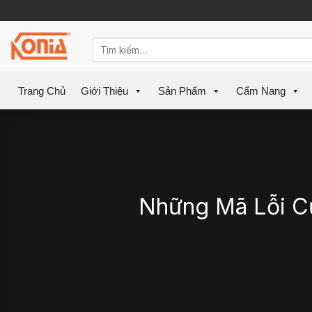
Skip
to
content
Trang Chủ
Giới Thiệu
Sản Phẩm
Cẩm Nang
Những Mã Lỗi Củ