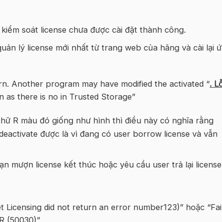
iểm soát license chưa được cài đặt thành công.
ản lý license mới nhất từ trang web của hãng và cài lại 
urn. Another program may have modified the activated “
. Lỗ
 as there is no in Trusted Storage”
ữ R màu đó giống như hình thì điều này có nghĩa rằng
deactivate được là vì đang có user borrow license và vẫn
n mượn license kết thúc hoặc yêu cầu user trả lại license
 Licensing did not return an error number123)” hoặc “Fai
SR (50030)”