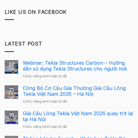
LIKE US ON FACEBOOK
LATEST POST
Webinar: Tekla Structures Carbon – Hướng
27
dẫn sử dụng Tekla Structures cho người mới
Th7
ở
Chức năng bình luận bị tắt
Webinar:
Tekla
Công Bố Cơ Cấu Giải Thưởng Giải Cầu Lông
21
Structures
Tekla Việt Nam 2026 – Hà Nội
Th7
Carbon
ở
Chức năng bình luận bị tắt
–
Công
Hướng
Bố
Giải Cầu Lông Tekla Việt Nam 2026 quay trở lại
dẫn
16
Cơ
sử
tại Hà Nội
Th7
Cấu
dụng
ở
Chức năng bình luận bị tắt
Giải
Tekla
Giải
Thưởng
Structures
Cầu
Giải