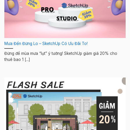
Mưa Đến Đừng Lo – SketchUp Có Ưu Đãi To!
Đừng để mùa mưa “lụt” ý tưởng! SketchUp giảm giá 20% cho
thuê bao 1 [...]