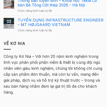
Thông báo tuyển sinh – Khóa học Tekla Cơ
cho
07
Lông
Cầu
bản Bê Tông Cốt thép 2026 – Hà Nội
người
Th7
Tekla
Lông
mới
ở
Chức năng bình luận bị tắt
Việt
Tekla
Thông
Nam
Việt
báo
TUYỂN DỤNG INFRASTRUCTURE ENGINEER
2026
Nam
02
tuyển
quay
– MT HØJGAARD VIETNAM
2026
Th7
sinh
trở
–
ở
Chức năng bình luận bị tắt
–
lại
Hà
TUYỂN
Khóa
tại
Nội
DỤNG
học
Hà
INFRASTRUCTURE
VỀ KƠ NIA
Tekla
Nội
ENGINEER
Cơ
–
bản
MT
Bê
Công ty Kơ Nia – Với hơn 20 năm kinh nghiệm trong
HØJGAARD
Tông
lĩnh vực phân phối phần mềm & thiết bị cùng đội ngũ
VIETNAM
Cốt
thép
nhân viên giàu kinh nghiệm, chúng tôi không chỉ cung
2026
cấp sản phẩm đơn thuần, mà còn tư vấn, mang đến
–
Hà
giải pháp, dịch vụ và hỗ trợ kỹ thuật trước – trong và
Nội
sau bán hàng nhằm đem lại giá trị tối đa cho khách
hàng.