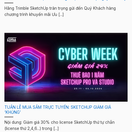
Hãng Trimble SketchUp trân trọng gửi đến Quý Khách hàng
chương trình khuyến mãi Ưu [...]
TUẦN LỄ MUA SẮM TRỰC TUYẾN: SKETCHUP GIẢM GIÁ
‘KHỦNG’
Nội dung: Giảm giá 30% cho license SketchUp thứ tự chẵn
(license thứ 2,4,6...) trong [...]