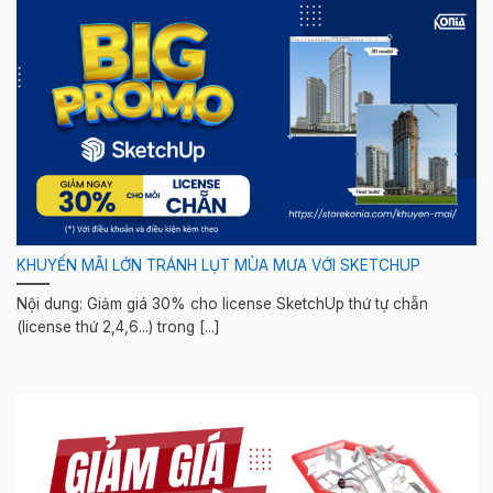
KHUYẾN MÃI LỚN TRÁNH LỤT MÙA MƯA VỚI SKETCHUP
Nội dung: Giảm giá 30% cho license SketchUp thứ tự chẵn
(license thứ 2,4,6...) trong [...]