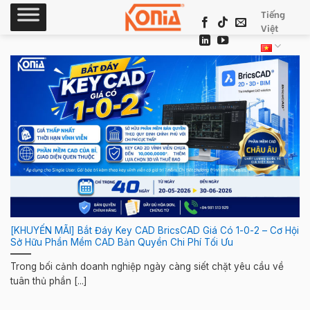
Skip
Tiếng
to
Việt
content
[KHUYẾN MÃI] Bắt Đáy Key CAD BricsCAD Giá Có 1-0-2 – Cơ Hội
Sở Hữu Phần Mềm CAD Bản Quyền Chi Phí Tối Ưu
Trong bối cảnh doanh nghiệp ngày càng siết chặt yêu cầu về
tuân thủ phần [...]