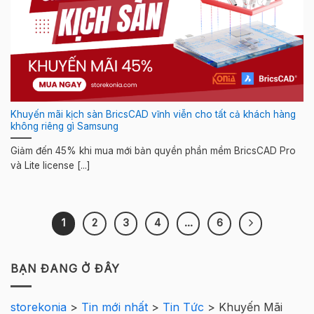
Khuyến mãi kịch sàn BricsCAD vĩnh viễn cho tất cả khách hàng
không riêng gì Samsung
Giảm đến 45% khi mua mới bản quyền phần mềm BricsCAD Pro
và Lite license [...]
1
2
3
4
…
6
BẠN ĐANG Ở ĐÂY
storekonia
>
Tin mới nhất
>
Tin Tức
>
Khuyến Mãi