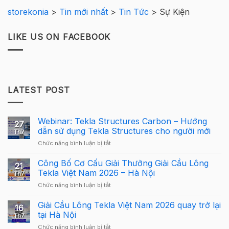
storekonia
>
Tin mới nhất
>
Tin Tức
>
Sự Kiện
LIKE US ON FACEBOOK
LATEST POST
Webinar: Tekla Structures Carbon – Hướng
27
dẫn sử dụng Tekla Structures cho người mới
Th7
ở
Chức năng bình luận bị tắt
Webinar:
Tekla
Công Bố Cơ Cấu Giải Thưởng Giải Cầu Lông
21
Structures
Tekla Việt Nam 2026 – Hà Nội
Th7
Carbon
ở
Chức năng bình luận bị tắt
–
Công
Hướng
Bố
Giải Cầu Lông Tekla Việt Nam 2026 quay trở lại
dẫn
16
Cơ
sử
tại Hà Nội
Th7
Cấu
dụng
ở
Chức năng bình luận bị tắt
Giải