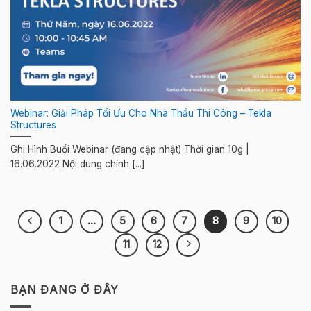
Webinar: Giải Pháp Tối Ưu Cho Nhà Thầu Thi Công – Tekla
Structures
Ghi Hình Buổi Webinar (đang cập nhật) Thời gian 10g |
16.06.2022 Nội dung chính [...]
1
…
5
6
7
8
9
10
11
12
BẠN ĐANG Ở ĐÂY