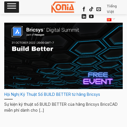
Skip
Tiếng
to
Việt
content
Hội Nghị Kỹ Thuật Số BUILD BETTER từ hãng Bricsys
Sự kiện kỹ thuật số BUILD BETTER của hãng Bricsys BricsCAD
miễn phí dành cho [...]