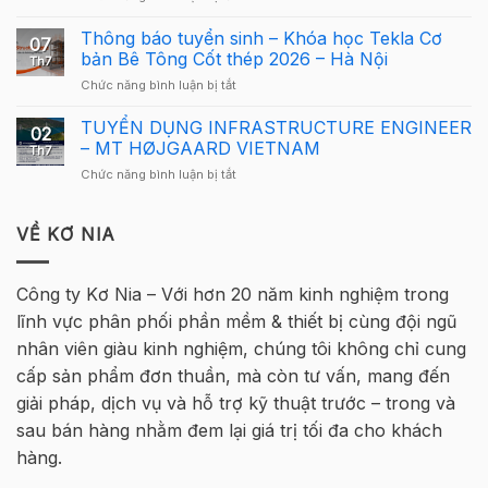
Tekla
Giải
Thưởng
Structures
Cầu
Thông báo tuyển sinh – Khóa học Tekla Cơ
Giải
cho
07
Lông
Cầu
bản Bê Tông Cốt thép 2026 – Hà Nội
người
Th7
Tekla
Lông
mới
ở
Chức năng bình luận bị tắt
Việt
Tekla
Thông
Nam
Việt
báo
TUYỂN DỤNG INFRASTRUCTURE ENGINEER
2026
Nam
02
tuyển
quay
– MT HØJGAARD VIETNAM
2026
Th7
sinh
trở
–
ở
Chức năng bình luận bị tắt
–
lại
Hà
TUYỂN
Khóa
tại
Nội
DỤNG
học
Hà
INFRASTRUCTURE
VỀ KƠ NIA
Tekla
Nội
ENGINEER
Cơ
–
bản
MT
Bê
Công ty Kơ Nia – Với hơn 20 năm kinh nghiệm trong
HØJGAARD
Tông
lĩnh vực phân phối phần mềm & thiết bị cùng đội ngũ
VIETNAM
Cốt
thép
nhân viên giàu kinh nghiệm, chúng tôi không chỉ cung
2026
cấp sản phẩm đơn thuần, mà còn tư vấn, mang đến
–
Hà
giải pháp, dịch vụ và hỗ trợ kỹ thuật trước – trong và
Nội
sau bán hàng nhằm đem lại giá trị tối đa cho khách
hàng.