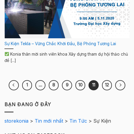
Sự Kiện Tekla – Vững Chắc Khởi Đầu, Bệ Phóng Tương Lai
Konia thân mời sinh viên khoa Xây dựng tham dự hội thảo chủ
đề [...]
1
…
8
9
10
11
12
BẠN ĐANG Ở ĐÂY
storekonia
>
Tin mới nhất
>
Tin Tức
>
Sự Kiện