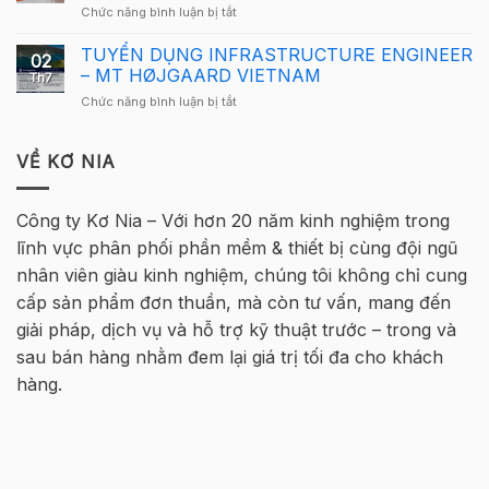
mới
ở
Chức năng bình luận bị tắt
Việt
Tekla
Thông
Nam
Việt
báo
TUYỂN DỤNG INFRASTRUCTURE ENGINEER
2026
Nam
02
tuyển
quay
– MT HØJGAARD VIETNAM
2026
Th7
sinh
trở
–
ở
Chức năng bình luận bị tắt
–
lại
Hà
TUYỂN
Khóa
tại
Nội
DỤNG
học
Hà
INFRASTRUCTURE
VỀ KƠ NIA
Tekla
Nội
ENGINEER
Cơ
–
bản
MT
Bê
Công ty Kơ Nia – Với hơn 20 năm kinh nghiệm trong
HØJGAARD
Tông
lĩnh vực phân phối phần mềm & thiết bị cùng đội ngũ
VIETNAM
Cốt
thép
nhân viên giàu kinh nghiệm, chúng tôi không chỉ cung
2026
cấp sản phẩm đơn thuần, mà còn tư vấn, mang đến
–
Hà
giải pháp, dịch vụ và hỗ trợ kỹ thuật trước – trong và
Nội
sau bán hàng nhằm đem lại giá trị tối đa cho khách
hàng.