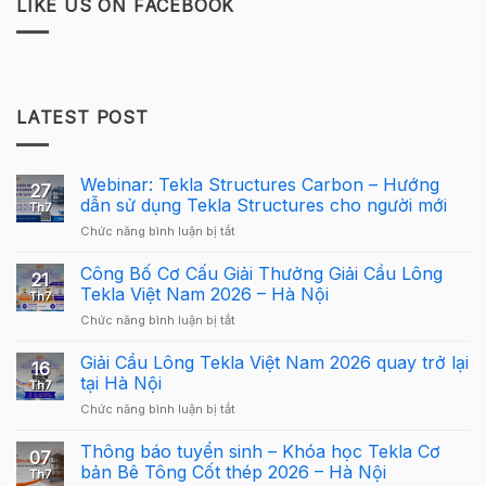
LIKE US ON FACEBOOK
LATEST POST
Webinar: Tekla Structures Carbon – Hướng
27
dẫn sử dụng Tekla Structures cho người mới
Th7
ở
Chức năng bình luận bị tắt
Webinar:
Tekla
Công Bố Cơ Cấu Giải Thưởng Giải Cầu Lông
21
Structures
Tekla Việt Nam 2026 – Hà Nội
Th7
Carbon
ở
Chức năng bình luận bị tắt
–
Công
Hướng
Bố
Giải Cầu Lông Tekla Việt Nam 2026 quay trở lại
dẫn
16
Cơ
sử
tại Hà Nội
Th7
Cấu
dụng
ở
Chức năng bình luận bị tắt
Giải
Tekla
Giải
Thưởng
Structures
Cầu
Thông báo tuyển sinh – Khóa học Tekla Cơ
Giải
cho
07
Lông
Cầu
bản Bê Tông Cốt thép 2026 – Hà Nội
người
Th7
Tekla
Lông