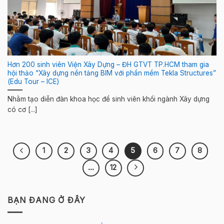
Hơn 200 sinh viên Viện Xây Dựng – ĐH GTVT TP.HCM tham gia
hội thảo “Xây dựng nền tảng BIM với phần mềm Tekla Structures”
(Edu Tour – ICE)
Nhằm tạo diễn đàn khoa học để sinh viên khối ngành Xây dựng
có cơ [...]
1
2
3
4
5
6
7
8
…
12
BẠN ĐANG Ở ĐÂY