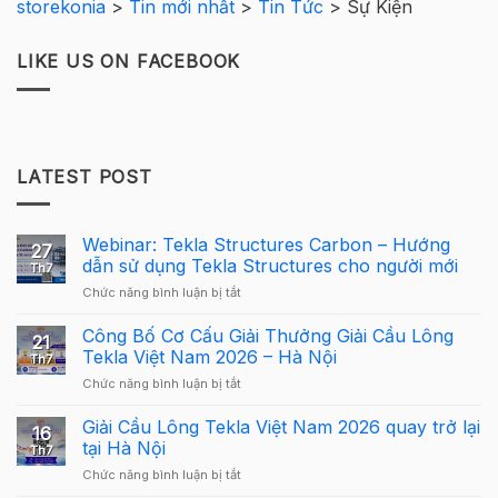
storekonia
>
Tin mới nhất
>
Tin Tức
>
Sự Kiện
LIKE US ON FACEBOOK
LATEST POST
Webinar: Tekla Structures Carbon – Hướng
27
dẫn sử dụng Tekla Structures cho người mới
Th7
ở
Chức năng bình luận bị tắt
Webinar:
Tekla
Công Bố Cơ Cấu Giải Thưởng Giải Cầu Lông
21
Structures
Tekla Việt Nam 2026 – Hà Nội
Th7
Carbon
ở
Chức năng bình luận bị tắt
–
Công
Hướng
Bố
Giải Cầu Lông Tekla Việt Nam 2026 quay trở lại
dẫn
16
Cơ
sử
tại Hà Nội
Th7
Cấu
dụng
ở
Chức năng bình luận bị tắt
Giải
Tekla
Giải
Thưởng