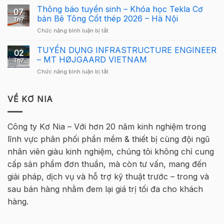
Structures
Cầu
Thông báo tuyển sinh – Khóa học Tekla Cơ
Giải
cho
07
Lông
Cầu
bản Bê Tông Cốt thép 2026 – Hà Nội
người
Th7
Tekla
Lông
mới
ở
Chức năng bình luận bị tắt
Việt
Tekla
Thông
Nam
Việt
báo
TUYỂN DỤNG INFRASTRUCTURE ENGINEER
2026
Nam
02
tuyển
quay
– MT HØJGAARD VIETNAM
2026
Th7
sinh
trở
–
ở
Chức năng bình luận bị tắt
–
lại
Hà
TUYỂN
Khóa
tại
Nội
DỤNG
học
Hà
INFRASTRUCTURE
VỀ KƠ NIA
Tekla
Nội
ENGINEER
Cơ
–
bản
MT
Bê
Công ty Kơ Nia – Với hơn 20 năm kinh nghiệm trong
HØJGAARD
Tông
lĩnh vực phân phối phần mềm & thiết bị cùng đội ngũ
VIETNAM
Cốt
thép
nhân viên giàu kinh nghiệm, chúng tôi không chỉ cung
2026
cấp sản phẩm đơn thuần, mà còn tư vấn, mang đến
–
Hà
giải pháp, dịch vụ và hỗ trợ kỹ thuật trước – trong và
Nội
sau bán hàng nhằm đem lại giá trị tối đa cho khách
hàng.