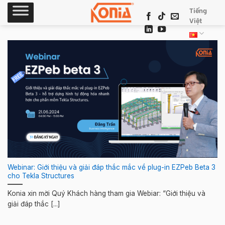
Skip
Tiếng
to
Việt
content
Webinar: Giới thiệu và giải đáp thắc mắc về plug-in EZPeb Beta 3
cho Tekla Structures
Konia xin mời Quý Khách hàng tham gia Webiar: “Giới thiệu và
giải đáp thắc [...]