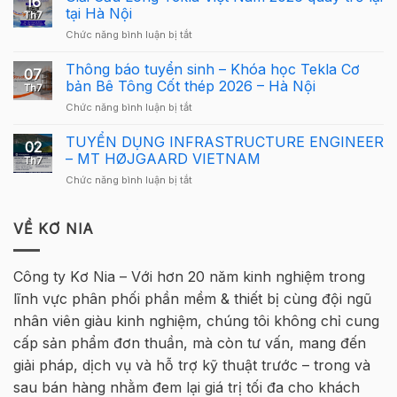
16
Cơ
sử
tại Hà Nội
Th7
Cấu
dụng
ở
Chức năng bình luận bị tắt
Giải
Tekla
Giải
Thưởng
Structures
Cầu
Thông báo tuyển sinh – Khóa học Tekla Cơ
Giải
cho
07
Lông
Cầu
bản Bê Tông Cốt thép 2026 – Hà Nội
người
Th7
Tekla
Lông
mới
ở
Chức năng bình luận bị tắt
Việt
Tekla
Thông
Nam
Việt
báo
TUYỂN DỤNG INFRASTRUCTURE ENGINEER
2026
Nam
02
tuyển
quay
– MT HØJGAARD VIETNAM
2026
Th7
sinh
trở
–
ở
Chức năng bình luận bị tắt
–
lại
Hà
TUYỂN
Khóa
tại
Nội
DỤNG
học
Hà
INFRASTRUCTURE
VỀ KƠ NIA
Tekla
Nội
ENGINEER
Cơ
–
bản
MT
Bê
Công ty Kơ Nia – Với hơn 20 năm kinh nghiệm trong
HØJGAARD
Tông
lĩnh vực phân phối phần mềm & thiết bị cùng đội ngũ
VIETNAM
Cốt
thép
nhân viên giàu kinh nghiệm, chúng tôi không chỉ cung
2026
cấp sản phẩm đơn thuần, mà còn tư vấn, mang đến
–
Hà
giải pháp, dịch vụ và hỗ trợ kỹ thuật trước – trong và
Nội
sau bán hàng nhằm đem lại giá trị tối đa cho khách