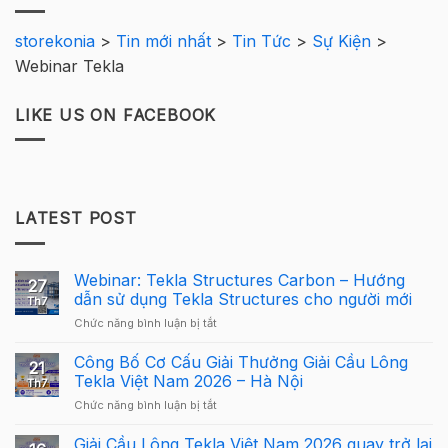
storekonia
>
Tin mới nhất
>
Tin Tức
>
Sự Kiện
>
Webinar Tekla
LIKE US ON FACEBOOK
LATEST POST
Webinar: Tekla Structures Carbon – Hướng
27
dẫn sử dụng Tekla Structures cho người mới
Th7
ở
Chức năng bình luận bị tắt
Webinar:
Tekla
Công Bố Cơ Cấu Giải Thưởng Giải Cầu Lông
21
Structures
Tekla Việt Nam 2026 – Hà Nội
Th7
Carbon
ở
Chức năng bình luận bị tắt
–
Công
Hướng
Bố
Giải Cầu Lông Tekla Việt Nam 2026 quay trở lại
dẫn