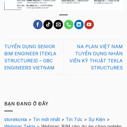
TUYỂN DỤNG SENIOR
NA PLAN VIỆT NAM
BIM ENGINEER (TEKLA
TUYỂN DỤNG NHÂN
STRUCTURES) – GBC
VIÊN KỸ THUẬT TEKLA
ENGINEERS VIETNAM
STRUCTURES
BẠN ĐANG Ở ĐÂY
storekonia
>
Tin mới nhất
>
Tin Tức
>
Sự Kiện
>
Webinar Tekla
>
Webinar: BIM cho dự án công nghiệp