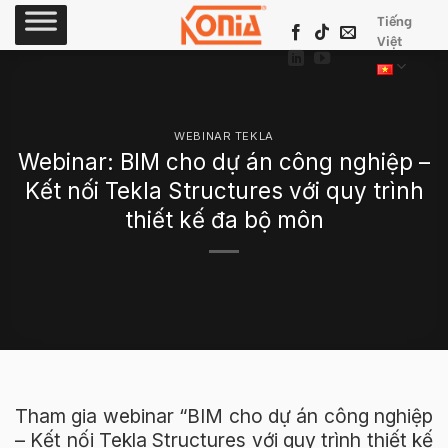
Skip
Tiếng
to
Việt
content
WEBINAR TEKLA
Webinar: BIM cho dự án công nghiệp –
Kết nối Tekla Structures với quy trình
thiết kế đa bộ môn
Tham gia webinar “BIM cho dự án công nghiệp
– Kết nối Tekla Structures với quy trình thiết kế