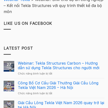
– Kết nối Tekla Structures với quy trình thiết kế đa bộ
môn
LIKE US ON FACEBOOK
LATEST POST
Webinar: Tekla Structures Carbon – Hướng
27
dẫn sử dụng Tekla Structures cho người mới
Th7
ở
Chức năng bình luận bị tắt
Webinar:
Tekla
Công Bố Cơ Cấu Giải Thưởng Giải Cầu Lông
21
Structures
Tekla Việt Nam 2026 – Hà Nội
Th7
Carbon
ở
Chức năng bình luận bị tắt
–
Công
Hướng
Bố
Giải Cầu Lông Tekla Việt Nam 2026 quay trở lại
dẫn
16
Cơ
sử
tại Hà Nội
Th7