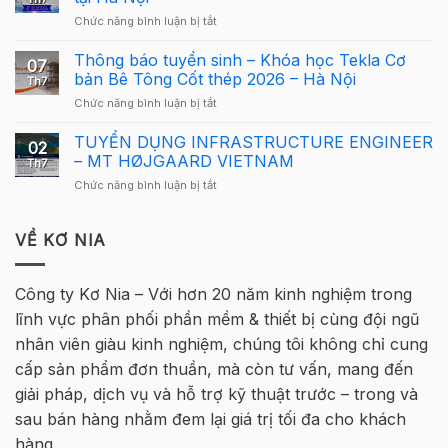
Cấu
dụng
ở
Chức năng bình luận bị tắt
Giải
Tekla
Giải
Thưởng
Structures
Cầu
Thông báo tuyển sinh – Khóa học Tekla Cơ
Giải
cho
07
Lông
Cầu
bản Bê Tông Cốt thép 2026 – Hà Nội
người
Th7
Tekla
Lông
mới
ở
Chức năng bình luận bị tắt
Việt
Tekla
Thông
Nam
Việt
báo
TUYỂN DỤNG INFRASTRUCTURE ENGINEER
2026
Nam
02
tuyển
quay
– MT HØJGAARD VIETNAM
2026
Th7
sinh
trở
–
ở
Chức năng bình luận bị tắt
–
lại
Hà
TUYỂN
Khóa
tại
Nội
DỤNG
học
Hà
INFRASTRUCTURE
VỀ KƠ NIA
Tekla
Nội
ENGINEER
Cơ
–
bản
MT
Bê
Công ty Kơ Nia – Với hơn 20 năm kinh nghiệm trong
HØJGAARD
Tông
lĩnh vực phân phối phần mềm & thiết bị cùng đội ngũ
VIETNAM
Cốt
thép
nhân viên giàu kinh nghiệm, chúng tôi không chỉ cung
2026
cấp sản phẩm đơn thuần, mà còn tư vấn, mang đến
–
Hà
giải pháp, dịch vụ và hỗ trợ kỹ thuật trước – trong và
Nội
sau bán hàng nhằm đem lại giá trị tối đa cho khách
hàng.