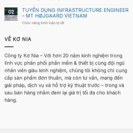
Tekla
Thông
Nam
Việt
báo
TUYỂN DỤNG INFRASTRUCTURE ENGINEER
2026
Nam
02
tuyển
quay
– MT HØJGAARD VIETNAM
2026
Th7
sinh
trở
–
ở
Chức năng bình luận bị tắt
–
lại
Hà
TUYỂN
Khóa
tại
Nội
DỤNG
học
Hà
INFRASTRUCTURE
VỀ KƠ NIA
Tekla
Nội
ENGINEER
Cơ
–
bản
MT
Bê
Công ty Kơ Nia – Với hơn 20 năm kinh nghiệm trong
HØJGAARD
Tông
lĩnh vực phân phối phần mềm & thiết bị cùng đội ngũ
VIETNAM
Cốt
thép
nhân viên giàu kinh nghiệm, chúng tôi không chỉ cung
2026
cấp sản phẩm đơn thuần, mà còn tư vấn, mang đến
–
Hà
giải pháp, dịch vụ và hỗ trợ kỹ thuật trước – trong và
Nội
sau bán hàng nhằm đem lại giá trị tối đa cho khách
hàng.