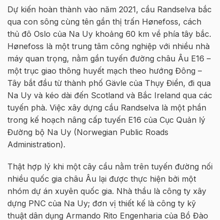
Dự kiến hoàn thành vào năm 2021, cầu Randselva bắc
qua con sông cùng tên gần thị trấn Hønefoss, cách
thủ đô Oslo của Na Uy khoảng 60 km về phía tây bắc.
Hønefoss là một trung tâm công nghiệp với nhiều nhà
máy quan trọng, nằm gần tuyến đường châu Âu E16 –
một trục giao thông huyết mạch theo hướng Đông –
Tây bắt đầu từ thành phố Gävle của Thụy Điển, đi qua
Na Uy và kéo dài đến Scotland và Bắc Ireland qua các
tuyến phà. Việc xây dựng cầu Randselva là một phần
trong kế hoạch nâng cấp tuyến E16 của Cục Quản lý
Đường bộ Na Uy (Norwegian Public Roads
Administration).
Thật hợp lý khi một cây cầu nằm trên tuyến đường nối
nhiều quốc gia châu Âu lại được thực hiện bởi một
nhóm dự án xuyên quốc gia. Nhà thầu là công ty xây
dựng PNC của Na Uy; đơn vị thiết kế là công ty kỹ
thuật dân dụng Armando Rito Engenharia của Bồ Đào