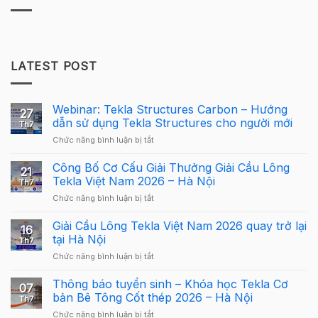
LATEST POST
Webinar: Tekla Structures Carbon – Hướng
27
dẫn sử dụng Tekla Structures cho người mới
Th7
ở
Chức năng bình luận bị tắt
Webinar:
Tekla
Công Bố Cơ Cấu Giải Thưởng Giải Cầu Lông
21
Structures
Tekla Việt Nam 2026 – Hà Nội
Th7
Carbon
ở
Chức năng bình luận bị tắt
–
Công
Hướng
Bố
Giải Cầu Lông Tekla Việt Nam 2026 quay trở lại
dẫn
16
Cơ
sử
tại Hà Nội
Th7
Cấu
dụng
ở
Chức năng bình luận bị tắt
Giải
Tekla
Giải
Thưởng
Structures
Cầu
Thông báo tuyển sinh – Khóa học Tekla Cơ
Giải
cho
07
Lông
Cầu
bản Bê Tông Cốt thép 2026 – Hà Nội
người
Th7
Tekla
Lông
mới
ở
Chức năng bình luận bị tắt
Việt