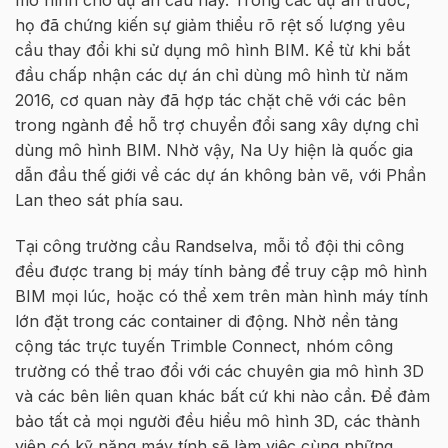
mô hình cho dự án cầu này. Trong các dự án trước,
họ đã chứng kiến sự giảm thiểu rõ rệt số lượng yêu
cầu thay đổi khi sử dụng mô hình BIM. Kể từ khi bắt
đầu chấp nhận các dự án chỉ dùng mô hình từ năm
2016, cơ quan này đã hợp tác chặt chẽ với các bên
trong ngành để hỗ trợ chuyển đổi sang xây dựng chỉ
dùng mô hình BIM. Nhờ vậy, Na Uy hiện là quốc gia
dẫn đầu thế giới về các dự án không bản vẽ, với Phần
Lan theo sát phía sau.
Tại công trường cầu Randselva, mỗi tổ đội thi công
đều được trang bị máy tính bảng để truy cập mô hình
BIM mọi lúc, hoặc có thể xem trên màn hình máy tính
lớn đặt trong các container di động. Nhờ nền tảng
cộng tác trực tuyến Trimble Connect, nhóm công
trường có thể trao đổi với các chuyên gia mô hình 3D
và các bên liên quan khác bất cứ khi nào cần. Để đảm
bảo tất cả mọi người đều hiểu mô hình 3D, các thành
viên có kỹ năng máy tính sẽ làm việc cùng những