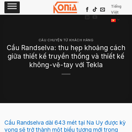
Skip
Tiếng
to
Việt
content
CÂU CHUYỆN TỪ KHÁCH HÀNG
Cầu Randselva: thu hẹp khoảng cách
giữa thiết kế truyền thống và thiết kế
không-vẽ-tay với Tekla
Cầu Randselva dài 643 mét tại Na Uy được kỳ
vọng sẽ trở thành một biểu tượng mới trong