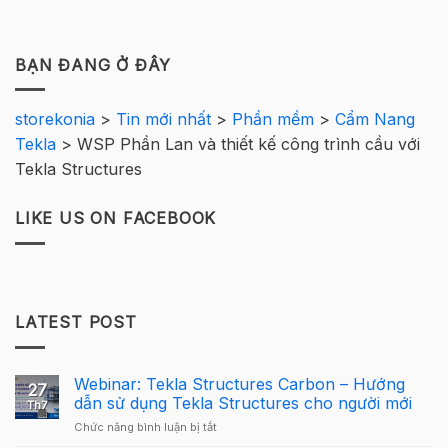
BẠN ĐANG Ở ĐÂY
storekonia
>
Tin mới nhất
>
Phần mềm
>
Cẩm Nang
Tekla
>
WSP Phần Lan và thiết kế công trình cầu với
Tekla Structures
LIKE US ON FACEBOOK
LATEST POST
Webinar: Tekla Structures Carbon – Hướng
27
dẫn sử dụng Tekla Structures cho người mới
Th7
ở
Chức năng bình luận bị tắt
Webinar: