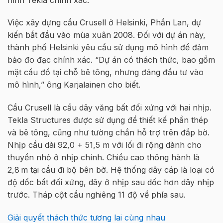
Việc xây dựng cầu Crusell ở Helsinki, Phần Lan, dự
kiến bắt đầu vào mùa xuân 2008. Đối với dự án này,
thành phố Helsinki yêu cầu sử dụng mô hình để đảm
bảo đo đạc chính xác. “Dự án có thách thức, bao gồm
mặt cầu đổ tại chỗ bê tông, nhưng đáng đầu tư vào
mô hình,” ông Karjalainen cho biết.
Cầu Crusell là cầu dây văng bất đối xứng với hai nhịp.
Tekla Structures được sử dụng để thiết kế phần thép
và bê tông, cũng như tường chắn hỗ trợ trên đắp bờ.
Nhịp cầu dài 92,0 + 51,5 m với lối đi rộng dành cho
thuyền nhỏ ở nhịp chính. Chiều cao thông hành là
2,8 m tại cầu đi bộ bên bờ. Hệ thống dây cáp là loại có
độ dốc bất đối xứng, dây ở nhịp sau dốc hơn dây nhịp
trước. Tháp cột cầu nghiêng 11 độ về phía sau.
Giải quyết thách thức tương lai cùng nhau