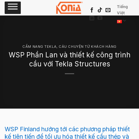
Skip
Tiếng
to
Việt
content
CẨM NANG TEKLA
,
CÂU CHUYỆN TỪ KHÁCH HÀNG
WSP Phần Lan và thiết kế công trình
cầu với Tekla Structures
WSP Finland hướng tới các phương pháp thiết
kế tiên tiến để tối ưu hóa thiết kế cầu thép và