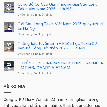
Tekla
Công Bố Cơ Cấu Giải Thưởng Giải Cầu Lông
21
Structures
Tekla Việt Nam 2026 – Hà Nội
Th7
Carbon
ở
Chức năng bình luận bị tắt
–
Công
Hướng
Bố
Giải Cầu Lông Tekla Việt Nam 2026 quay trở lại
dẫn
16
Cơ
sử
tại Hà Nội
Th7
Cấu
dụng
ở
Chức năng bình luận bị tắt
Giải
Tekla
Giải
Thưởng
Structures
Cầu
Thông báo tuyển sinh – Khóa học Tekla Cơ
Giải
cho
07
Lông
Cầu
bản Bê Tông Cốt thép 2026 – Hà Nội
người
Th7
Tekla
Lông
mới
ở
Chức năng bình luận bị tắt
Việt
Tekla
Thông
Nam
Việt
báo
TUYỂN DỤNG INFRASTRUCTURE ENGINEER
2026
Nam
02
tuyển
quay
– MT HØJGAARD VIETNAM
2026
Th7
sinh
trở
–
ở
Chức năng bình luận bị tắt
–
lại
Hà
TUYỂN
Khóa
tại
Nội
DỤNG
học
Hà
INFRASTRUCTURE
VỀ KƠ NIA
Tekla
Nội
ENGINEER
Cơ
–
bản
MT
Bê
Công ty Kơ Nia – Với hơn 20 năm kinh nghiệm trong
HØJGAARD
Tông
lĩnh vực phân phối phần mềm & thiết bị cùng đội ngũ
VIETNAM
Cốt