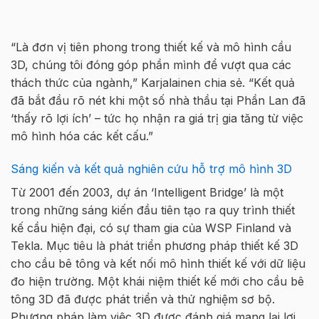
“Là đơn vị tiên phong trong thiết kế và mô hình cầu
3D, chúng tôi đóng góp phần mình để vượt qua các
thách thức của ngành,” Karjalainen chia sẻ. “Kết quả
đã bắt đầu rõ nét khi một số nhà thầu tại Phần Lan đã
‘thấy rõ lợi ích’ – tức họ nhận ra giá trị gia tăng từ việc
mô hình hóa các kết cấu.”
Sáng kiến và kết quả nghiên cứu hỗ trợ mô hình 3D
Từ 2001 đến 2003, dự án ‘Intelligent Bridge’ là một
trong những sáng kiến đầu tiên tạo ra quy trình thiết
kế cầu hiện đại, có sự tham gia của WSP Finland và
Tekla. Mục tiêu là phát triển phương pháp thiết kế 3D
cho cầu bê tông và kết nối mô hình thiết kế với dữ liệu
đo hiện trường. Một khái niệm thiết kế mới cho cầu bê
tông 3D đã được phát triển và thử nghiệm sơ bộ.
Phương pháp làm việc 3D được đánh giá mang lại lợi