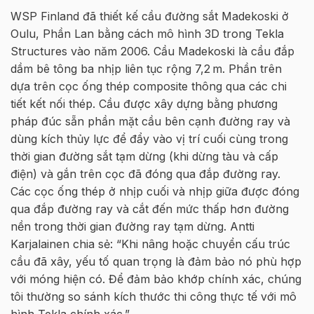
WSP Finland đã thiết kế cầu đường sắt Madekoski ở
Oulu, Phần Lan bằng cách mô hình 3D trong Tekla
Structures vào năm 2006. Cầu Madekoski là cầu đắp
dầm bê tông ba nhịp liên tục rộng 7,2 m. Phần trên
dựa trên cọc ống thép composite thông qua các chi
tiết kết nối thép. Cầu được xây dựng bằng phương
pháp đúc sẵn phần mặt cầu bên cạnh đường ray và
dùng kích thủy lực để đẩy vào vị trí cuối cùng trong
thời gian đường sắt tạm dừng (khi dừng tàu và cấp
điện) và gắn trên cọc đã đóng qua đắp đường ray.
Các cọc ống thép ở nhịp cuối và nhịp giữa được đóng
qua đắp đường ray và cắt đến mức thấp hơn đường
nền trong thời gian đường ray tạm dừng. Antti
Karjalainen chia sẻ: “Khi nâng hoặc chuyển cấu trúc
cầu đã xây, yếu tố quan trọng là đảm bảo nó phù hợp
với móng hiện có. Để đảm bảo khớp chính xác, chúng
tôi thường so sánh kích thước thi công thực tế với mô
hình Tekla chính xác.”