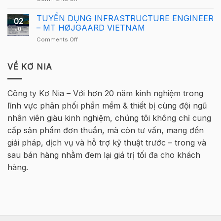
Tekla
Thông
Nam
Việt
báo
TUYỂN DỤNG INFRASTRUCTURE ENGINEER
2026
Nam
02
tuyển
quay
– MT HØJGAARD VIETNAM
2026
Jul
sinh
trở
–
on
Comments Off
–
lại
Hà
TUYỂN
Khóa
tại
Nội
DỤNG
học
Hà
INFRASTRUCTURE
VỀ KƠ NIA
Tekla
Nội
ENGINEER
Cơ
–
bản
MT
Bê
Công ty Kơ Nia – Với hơn 20 năm kinh nghiệm trong
HØJGAARD
Tông
lĩnh vực phân phối phần mềm & thiết bị cùng đội ngũ
VIETNAM
Cốt
thép
nhân viên giàu kinh nghiệm, chúng tôi không chỉ cung
2026
cấp sản phẩm đơn thuần, mà còn tư vấn, mang đến
–
Hà
giải pháp, dịch vụ và hỗ trợ kỹ thuật trước – trong và
Nội
sau bán hàng nhằm đem lại giá trị tối đa cho khách
hàng.