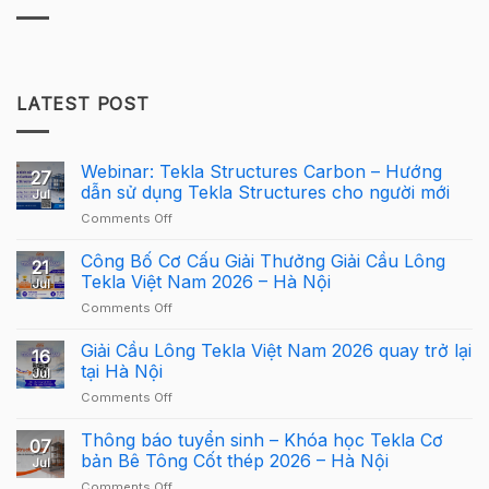
LATEST POST
Webinar: Tekla Structures Carbon – Hướng
27
dẫn sử dụng Tekla Structures cho người mới
Jul
on
Comments Off
Webinar:
Tekla
Công Bố Cơ Cấu Giải Thưởng Giải Cầu Lông
21
Structures
Tekla Việt Nam 2026 – Hà Nội
Jul
Carbon
on
Comments Off
–
Công
Hướng
Bố
Giải Cầu Lông Tekla Việt Nam 2026 quay trở lại
dẫn
16
Cơ
sử
tại Hà Nội
Jul
Cấu
dụng
on
Comments Off
Giải
Tekla
Giải
Thưởng
Structures
Cầu
Thông báo tuyển sinh – Khóa học Tekla Cơ
Giải
cho
07
Lông
Cầu
bản Bê Tông Cốt thép 2026 – Hà Nội
người
Jul
Tekla
Lông
mới
on
Comments Off
Việt