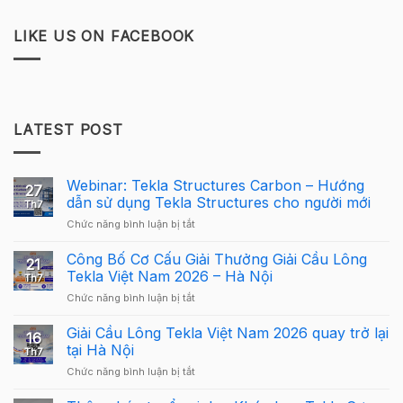
LIKE US ON FACEBOOK
LATEST POST
Webinar: Tekla Structures Carbon – Hướng
27
dẫn sử dụng Tekla Structures cho người mới
Th7
ở
Chức năng bình luận bị tắt
Webinar:
Tekla
Công Bố Cơ Cấu Giải Thưởng Giải Cầu Lông
21
Structures
Tekla Việt Nam 2026 – Hà Nội
Th7
Carbon
ở
Chức năng bình luận bị tắt
–
Công
Hướng
Bố
Giải Cầu Lông Tekla Việt Nam 2026 quay trở lại
dẫn
16
Cơ
sử
tại Hà Nội
Th7
Cấu
dụng
ở
Chức năng bình luận bị tắt
Giải
Tekla
Giải
Thưởng
Structures
Cầu