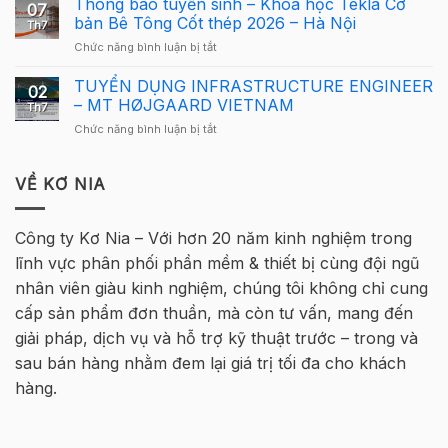
Thông báo tuyển sinh – Khóa học Tekla Cơ
Giải
cho
07
Lông
Cầu
bản Bê Tông Cốt thép 2026 – Hà Nội
người
Th7
Tekla
Lông
mới
ở
Chức năng bình luận bị tắt
Việt
Tekla
Thông
Nam
Việt
báo
TUYỂN DỤNG INFRASTRUCTURE ENGINEER
2026
Nam
02
tuyển
quay
– MT HØJGAARD VIETNAM
2026
Th7
sinh
trở
–
ở
Chức năng bình luận bị tắt
–
lại
Hà
TUYỂN
Khóa
tại
Nội
DỤNG
học
Hà
INFRASTRUCTURE
VỀ KƠ NIA
Tekla
Nội
ENGINEER
Cơ
–
bản
MT
Bê
Công ty Kơ Nia – Với hơn 20 năm kinh nghiệm trong
HØJGAARD
Tông
lĩnh vực phân phối phần mềm & thiết bị cùng đội ngũ
VIETNAM
Cốt
thép
nhân viên giàu kinh nghiệm, chúng tôi không chỉ cung
2026
cấp sản phẩm đơn thuần, mà còn tư vấn, mang đến
–
Hà
giải pháp, dịch vụ và hỗ trợ kỹ thuật trước – trong và
Nội
sau bán hàng nhằm đem lại giá trị tối đa cho khách
hàng.