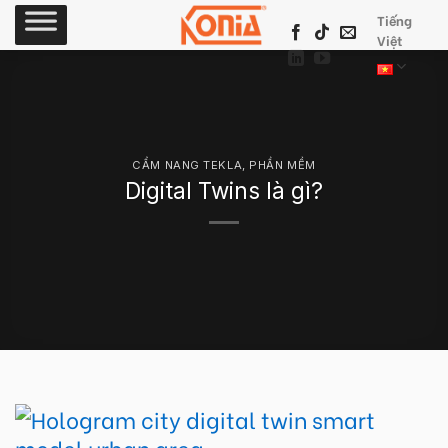
Skip
Tiếng
to
Việt
content
CẨM NANG TEKLA
,
PHẦN MỀM
Digital Twins là gì?