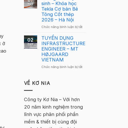
07
Lông
sinh – Khóa học
Tekla
Th7
Tekla
Tekla Cơ bản Bê
Việt
Việt
Tông Cốt thép
Nam
Nam
2026 – Hà Nội
2026
2026
–
ở
Chức năng bình luận bị tắt
quay
Hà
Thông
trở
Nội
uy
báo
TUYỂN DỤNG
lại
02
tuyển
c ở
INFRASTRUCTURE
tại
Th7
sinh
ENGINEER – MT
Hà
cao
–
HØJGAARD
Nội
Khóa
VIETNAM
học
ở
Chức năng bình luận bị tắt
Tekla
TUYỂN
Cơ
DỤNG
bản
INFRASTRUCTURE
VỀ KƠ NIA
Bê
ENGINEER
Tông
–
Cốt
MT
Công ty Kơ Nia – Với hơn
thép
HØJGAARD
2026
20 năm kinh nghiệm trong
VIETNAM
–
lĩnh vực phân phối phần
Hà
Nội
mềm & thiết bị cùng đội
dự