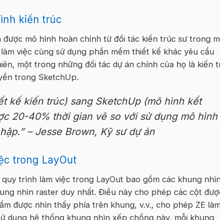
ình kiến trúc
n được mô hình hoàn chỉnh từ đối tác kiến trúc sư trong 
ọ làm việc cùng sử dụng phần mềm thiết kế khác yêu cầu
ên, một trong những đối tác dự án chính của họ là kiến t
uyền trong SketchUp.
ết kế kiến trúc) sang SketchUp (mô hình kết
ược 20-40% thời gian vẽ so với sử dụng mô hình
hập.” –
Jesse Brown, Kỹ sư dự án
iệc trong LayOut
t quy trình làm việc trong LayOut bao gồm các khung nhì
ung nhìn raster duy nhất. Điều này cho phép các cột đượ
dầm được nhìn thấy phía trên khung, v.v., cho phép ZE là
 Sử dụng hệ thống khung nhìn xếp chồng này, mỗi khung