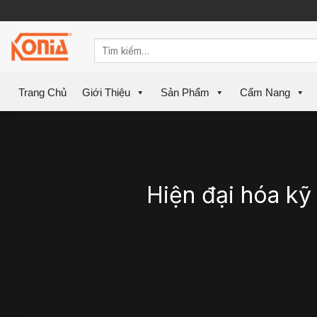
Skip
to
content
Trang Chủ
Giới Thiệu
Sản Phẩm
Cẩm Nang
Hiện đại hóa kỹ 