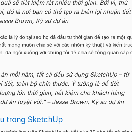
uả sẽ tiết kiệm rất nhiều thời gian. Bởi vì, thứ
i, đó là nơi bạn có thể tạo ra biên lợi nhuận tiết
esse Brown, Kỹ sư dự án
ác là lý do tại sao họ đã đầu tư thời gian để tạo ra một q
rất mong muốn chia sẻ với các nhóm kỹ thuật và kiến trú
n, đã ngồi xuống với chúng tôi để chia sẻ tổng quan cấp 
 án mỗi năm, tất cả đều sử dụng SketchUp – từ
 tiết, toàn bộ chín thước. Ý tưởng là để tiết
ượng lớn thời gian, tiết kiệm cho khách hàng
 dự án tuyệt vời.” – Jesse Brown, Kỹ sư dự án
ấu trong SketchUp
y trình làm việc SketchUp chi tiết của ZE cho tất cả các 