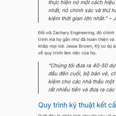
thực hiện nó một cách hiệu q
nhất, nó chính xác và thứ ha
kiệm thời gian lớn nhất.” –
J
Đối với Zachary Engineering, đó chính x
trình mà họ gần như đã hoàn thiện và 
khắp mọi nơi. Jesse Brown, Kỹ sư dự á
về quy trình làm việc của họ.
“Chúng tôi đưa ra 40-50 dự
đầu đến cuối, bộ bản vẽ, chi
kiệm cho các nhà thầu một l
rất nhiều tiền và đưa ra các
Quy trình kỹ thuật kết c
Dưới đây là phân tích chuyên sâu về qu