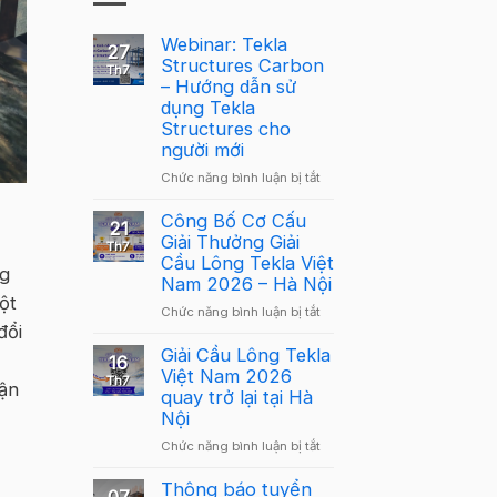
Webinar: Tekla
27
Structures Carbon
Th7
– Hướng dẫn sử
dụng Tekla
Structures cho
người mới
ở
Chức năng bình luận bị tắt
Webinar:
Tekla
Công Bố Cơ Cấu
21
Structures
Giải Thưởng Giải
Th7
Carbon
Cầu Lông Tekla Việt
ng
–
Nam 2026 – Hà Nội
Hướng
ột
ở
Chức năng bình luận bị tắt
dẫn
đổi
Công
sử
Bố
Giải Cầu Lông Tekla
dụng
16
Cơ
Việt Nam 2026
Tekla
Th7
cận
Cấu
quay trở lại tại Hà
Structures
Giải
Nội
cho
Thưởng
người
ở
Chức năng bình luận bị tắt
Giải
mới
Giải
Cầu
Cầu
Thông báo tuyển
Lông