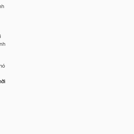
nh
ì
ệnh
 nó
hời