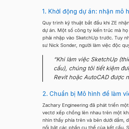
1. Khởi động dự án: nhận mô h
Quy trình kỹ thuật bắt đầu khi ZE nhậ
dự án. Một số công ty kiến trúc mà h
phải nhập vào SketchUp trước. Tuy nhi
sư Nick Sonder, người làm việc độc q
“Khi làm việc SketchUp (thi
cấu), chúng tôi tiết kiệm đ
Revit hoặc AutoCAD được n
2. Chuẩn bị Mô hình để làm v
Zachary Engineering đã phát triển mộ
vectơ xếp chồng lên nhau trên một kh
nhìn thấy phía trên và bên dưới dầm, 
nổi bật các phần cụ thể của kết cấu.