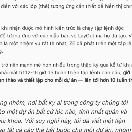
iền với các lớp (thẻ) tương ứng cần thiết để hiển thị chí
khi nhận được mô hình kiến trúc là chạy tập lệnh độc
h để tương ứng với các mẫu bản vẽ LayOut mà họ đã tạo. V
h là một nhiệm vụ rất tẻ nhạt, ZE đã phát triển một tập l
ọ.
và trở nên mạnh mẽ hơn nhiều trong thập kỷ qua kể từ khi
 phải mất từ 12-16 giờ để hoàn thiện tập lệnh ban đầu,
giờ
n thảo và thiết lập cho mỗi dự án — lên tới hơn 10 tuần t
ờng nhóm, nơi bất kỳ ai trong công ty chúng tôi
o một dự án bất cứ lúc nào, tính nhất quán và
ìa khóa. Với suy nghĩ này, tôi đã viết một tiện
ạo tất cả các thẻ bắt buộc cho một dự án, nhóm