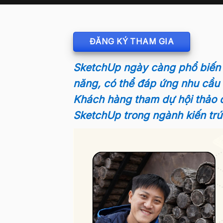
ĐĂNG KÝ THAM GIA
SketchUp ngày càng phổ biến hơ
năng, có thể đáp ứng nhu cầu 
Khách hàng tham dự hội thảo đ
SketchUp trong ngành kiến trú