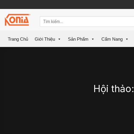
Skip
to
content
Trang Chủ
Giới Thiệu
Sản Phẩm
Cẩm Nang
Hội thảo