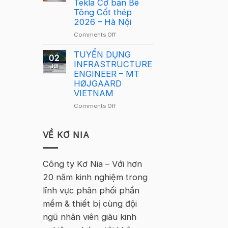
Tekla Cơ bản Bê
Việt
Việt
Tông Cốt thép
Nam
Nam
2026 – Hà Nội
2026
2026
–
on
Comments Off
quay
Hà
Thông
trở
Nội
báo
TUYỂN DỤNG
lại
02
tuyển
INFRASTRUCTURE
tại
Jul
sinh
ENGINEER – MT
Hà
–
HØJGAARD
Nội
Khóa
VIETNAM
học
on
Comments Off
Tekla
TUYỂN
Cơ
DỤNG
bản
INFRASTRUCTURE
VỀ KƠ NIA
Bê
ENGINEER
Tông
–
Cốt
MT
Công ty Kơ Nia – Với hơn
thép
HØJGAARD
2026
20 năm kinh nghiệm trong
VIETNAM
–
lĩnh vực phân phối phần
Hà
Nội
mềm & thiết bị cùng đội
ngũ nhân viên giàu kinh