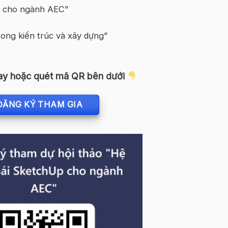
p cho ngành AEC”
ong kiến trúc và xây dựng”
ay hoặc quét mã QR bên dưới
ĐĂNG KÝ THAM GIA