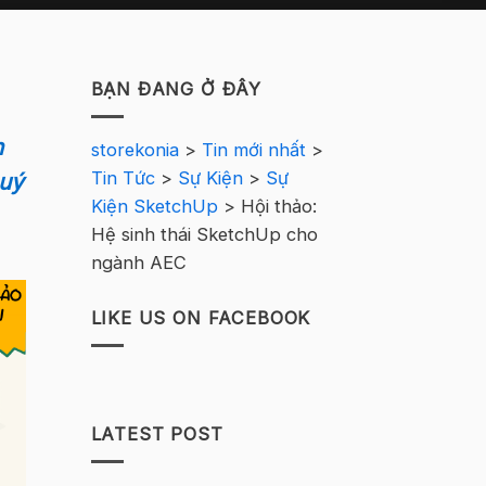
BẠN ĐANG Ở ĐÂY
h
storekonia
>
Tin mới nhất
>
Tin Tức
>
Sự Kiện
>
Sự
Quý
Kiện SketchUp
>
Hội thảo:
Hệ sinh thái SketchUp cho
ngành AEC
LIKE US ON FACEBOOK
LATEST POST