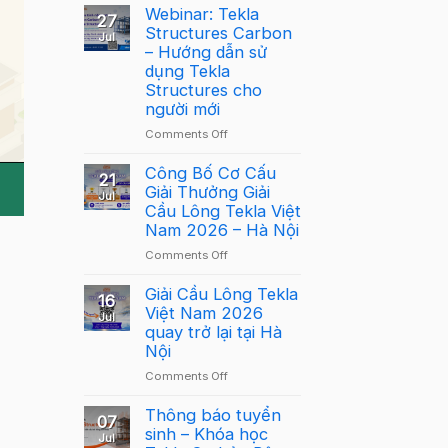
Webinar: Tekla
27
Structures Carbon
Jul
– Hướng dẫn sử
dụng Tekla
Structures cho
người mới
on
Comments Off
Webinar:
Tekla
Công Bố Cơ Cấu
21
Structures
Giải Thưởng Giải
Jul
Carbon
Cầu Lông Tekla Việt
–
Nam 2026 – Hà Nội
Hướng
on
Comments Off
dẫn
Công
sử
Bố
Giải Cầu Lông Tekla
dụng
16
Cơ
Việt Nam 2026
Tekla
Jul
Cấu
quay trở lại tại Hà
Structures
Giải
Nội
cho
Thưởng
người
on
Comments Off
Giải
mới
Giải
Cầu
Cầu
Thông báo tuyển
Lông
07
Lông
sinh – Khóa học
Tekla
Jul
Tekla