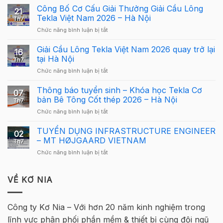
Tekla
Công Bố Cơ Cấu Giải Thưởng Giải Cầu Lông
21
Structures
Tekla Việt Nam 2026 – Hà Nội
Th7
Carbon
ở
Chức năng bình luận bị tắt
–
Công
Hướng
Bố
Giải Cầu Lông Tekla Việt Nam 2026 quay trở lại
dẫn
16
Cơ
sử
tại Hà Nội
Th7
Cấu
dụng
ở
Chức năng bình luận bị tắt
Giải
Tekla
Giải
Thưởng
Structures
Cầu
Thông báo tuyển sinh – Khóa học Tekla Cơ
Giải
cho
07
Lông
Cầu
bản Bê Tông Cốt thép 2026 – Hà Nội
người
Th7
Tekla
Lông
mới
ở
Chức năng bình luận bị tắt
Việt
Tekla
Thông
Nam
Việt
báo
TUYỂN DỤNG INFRASTRUCTURE ENGINEER
2026
Nam
02
tuyển
quay
– MT HØJGAARD VIETNAM
2026
Th7
sinh
trở
–
ở
Chức năng bình luận bị tắt
–
lại
Hà
TUYỂN
Khóa
tại
Nội
DỤNG
học
Hà
INFRASTRUCTURE
VỀ KƠ NIA
Tekla
Nội
ENGINEER
Cơ
–
bản
MT
Bê
Công ty Kơ Nia – Với hơn 20 năm kinh nghiệm trong
HØJGAARD
Tông
lĩnh vực phân phối phần mềm & thiết bị cùng đội ngũ
VIETNAM
Cốt