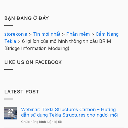
BẠN ĐANG Ở ĐÂY
storekonia
>
Tin mới nhất
>
Phần mềm
>
Cẩm Nang
Tekla
>
6 lợi ích của mô hình thông tin cầu BRIM
(Bridge Information Modeling)
LIKE US ON FACEBOOK
LATEST POST
Webinar: Tekla Structures Carbon – Hướng
27
dẫn sử dụng Tekla Structures cho người mới
Th7
ở
Chức năng bình luận bị tắt
Webinar: