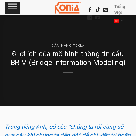
Skip
Tiếng
to
Việt
content
CẨM NANG TEKLA
6 lợi ích của mô hình thông tin cầu
BRIM (Bridge Information Modeling)
Trong tiếng Anh, có câu “chúng ta rồi cũng sẽ
qua cầu khi chúng ta đến đó” để chỉ việc trì hoãn