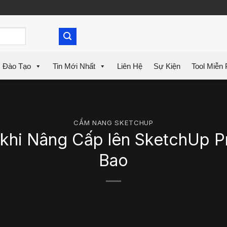
Đào Tạo
Tin Mới Nhất
Liên Hệ
Sự Kiện
Tool Miễn 
CẨM NANG SKETCHUP
 khi Nâng Cấp lên SketchUp P
Bao