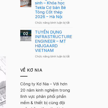
07
Lông
sinh – Khóa học
Tekla
Th7
Tekla
Tekla Cơ bản Bê
Việt
Việt
Tông Cốt thép
Nam
Nam
2026 – Hà Nội
2026
2026
–
ở
Chức năng bình luận bị tắt
quay
Hà
Thông
trở
Nội
báo
TUYỂN DỤNG
lại
02
tuyển
INFRASTRUCTURE
tại
Th7
sinh
ENGINEER – MT
Hà
–
HØJGAARD
Nội
Khóa
VIETNAM
học
ở
Chức năng bình luận bị tắt
Tekla
TUYỂN
Cơ
DỤNG
bản
INFRASTRUCTURE
VỀ KƠ NIA
Bê
ENGINEER
Tông
–
Cốt
MT
Công ty Kơ Nia – Với hơn
thép
HØJGAARD
2026
20 năm kinh nghiệm trong
VIETNAM
–
lĩnh vực phân phối phần
Hà
Nội
mềm & thiết bị cùng đội