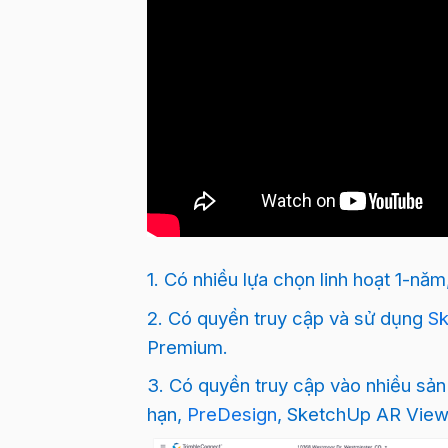
1. Có nhiều lựa chọn linh hoạt 1-nă
2. Có quyền truy cập và sử dụng
S
Premium.
3. Có quyền truy cập vào nhiều s
hạn,
PreDesign
, SketchUp AR View