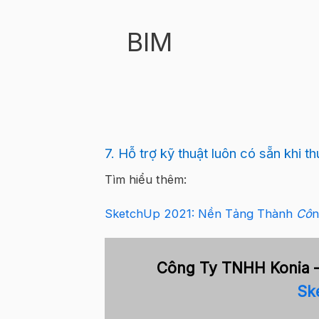
BIM
7. Hỗ trợ kỹ thuật luôn có sẵn khi 
Tìm hiểu thêm:
SketchUp 2021: Nền Tảng Thành
Cô
n
Công Ty TNHH Konia 
Sk