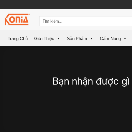
Skip
to
content
Trang Chủ
Giới Thiệu
Sản Phẩm
Cẩm Nang
Bạn nhận được gì