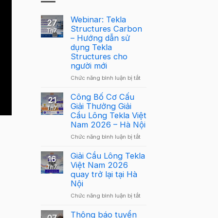
Webinar: Tekla
27
Structures Carbon
Th7
– Hướng dẫn sử
dụng Tekla
Structures cho
người mới
ở
Chức năng bình luận bị tắt
Webinar:
Tekla
Công Bố Cơ Cấu
21
Structures
Giải Thưởng Giải
Th7
Carbon
Cầu Lông Tekla Việt
–
Nam 2026 – Hà Nội
Hướng
ở
Chức năng bình luận bị tắt
dẫn
Công
sử
Bố
Giải Cầu Lông Tekla
dụng
16
Cơ
Việt Nam 2026
Tekla
Th7
Cấu
quay trở lại tại Hà
Structures
Giải
Nội
cho
Thưởng
người
ở
Chức năng bình luận bị tắt
Giải
mới
Giải
Cầu
Cầu
Thông báo tuyển
Lông