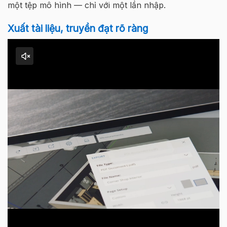
một tệp mô hình —
chỉ với
một
lần
nhập
.
Xuất tài liệu, truyền đạt rõ ràng