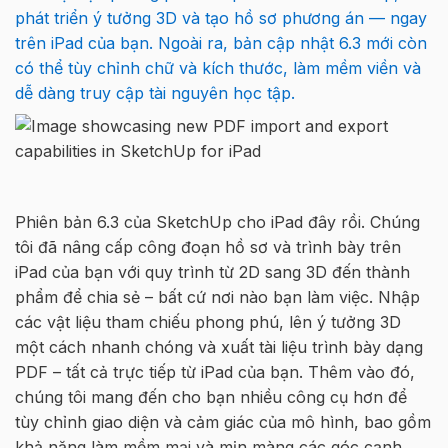
phát
triển
ý
tưởng
3D
và
tạo
hồ
sơ
phương
án
—
ngay
trên
iPad của bạn. Ngoài ra,
bản
cập
nhật
6.3
mới
còn
có
thể
tùy
chỉnh
chữ
và
kích
thước
,
làm
mềm
viền
và
dễ
dàng
truy
cập
tài
nguy
ê
n
học
tập
.
Phiên
bản 6.3 của SketchUp cho iPad
đây
rồi
. C
húng
tôi đã nâng c
ấp
công
đoạn
hồ
sơ
và
trình
bày
trên
iPad
của bạn
với
quy
trình
từ
2D sang 3D
đến
thành
phẩm
để
chia
sẻ
–
bất
cứ
nơi
nào
bạn
làm
việc
.
Nhập
các
vật
liệu
tham
chiếu
phong
phú
,
lên
ý
tưởng
3D
một
cách
nhanh
chóng
và
xuất
tài
liệu
trình
bày
dạng
PDF –
tất
cả
trực
tiếp
từ
iPad
của
bạn
.
Thêm
vào
đó
,
chúng tôi mang đến cho bạn nhiều công cụ hơn để
tùy chỉnh giao diện
và
cảm
giác
của mô hình, bao gồm
khả năng làm
mềm
mại
và
mịn
màng
các góc cạnh
,