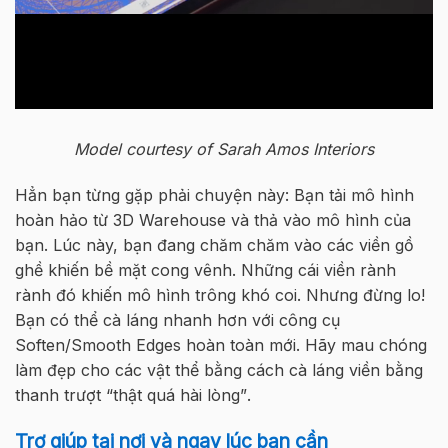
Model courtesy of Sarah Amos Interiors
Hẳn
bạn
từng
gặp
phải
chuyện
này
:
Bạn tải mô hình
hoàn hảo từ 3D Warehouse và
thả
vào mô hình của
bạn.
Lúc
này
,
bạn
đang
chăm
chăm
vào
các
viền
gồ
ghề
khiến
bề
mặt
cong
vênh
.
Những
cái
viền
rành
rành
đó
khiến
mô
hình
trông
khó
coi
.
Nhưng đừng lo!
Bạn
có
thể
cà
láng
nhanh
hơn
với công cụ
Soften/Smooth Edges
hoàn toàn mới.
Hãy
mau
chóng
làm
đẹp
cho
các
vật
thể
bằng
cách
cà
láng
viền
bằng
thanh
trượt
“
thật
quá
hài
lòng
”
.
Trợ
giúp
tại
nơi
và
ngay
lúc
bạn
cần