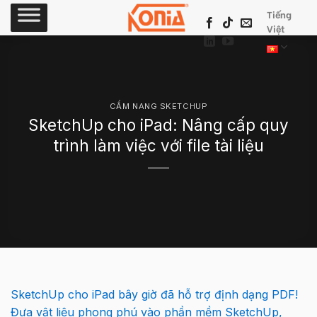
Skip
Tiếng
to
Việt
content
CẨM NANG SKETCHUP
SketchUp cho iPad: Nâng cấp quy
trình làm việc với file tài liệu
SketchUp cho iPad bây giờ
đã
hỗ trợ định dạng PDF!
Đưa
vật
liệu
phong
phú
vào
phần
mềm
SketchUp,