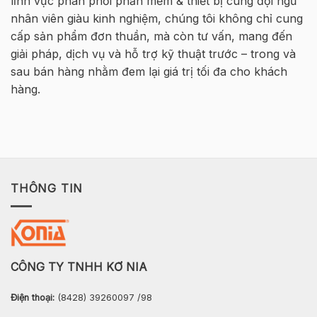
lĩnh vực phân phối phần mềm & thiết bị cùng đội ngũ
VIETNAM
Cốt
thép
nhân viên giàu kinh nghiệm, chúng tôi không chỉ cung
2026
cấp sản phẩm đơn thuần, mà còn tư vấn, mang đến
–
Hà
giải pháp, dịch vụ và hỗ trợ kỹ thuật trước – trong và
Nội
sau bán hàng nhằm đem lại giá trị tối đa cho khách
hàng.
THÔNG TIN
CÔNG TY TNHH KƠ NIA
Điện thoại:
(8428) 39260097 /98