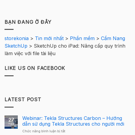
BẠN ĐANG Ở ĐÂY
storekonia
>
Tin mới nhất
>
Phần mềm
>
Cẩm Nang
SketchUp
>
SketchUp cho iPad: Nâng cấp quy trình
làm việc với file tài liệu
LIKE US ON FACEBOOK
LATEST POST
Webinar: Tekla Structures Carbon – Hướng
27
dẫn sử dụng Tekla Structures cho người mới
Th7
ở
Chức năng bình luận bị tắt