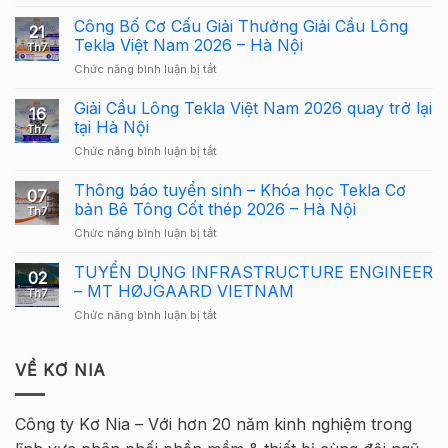
Webinar:
Tekla
Công Bố Cơ Cấu Giải Thưởng Giải Cầu Lông
21
Structures
Tekla Việt Nam 2026 – Hà Nội
Th7
Carbon
ở
Chức năng bình luận bị tắt
–
Công
Hướng
Bố
Giải Cầu Lông Tekla Việt Nam 2026 quay trở lại
dẫn
16
Cơ
sử
tại Hà Nội
Th7
Cấu
dụng
ở
Chức năng bình luận bị tắt
Giải
Tekla
Giải
Thưởng
Structures
Cầu
Thông báo tuyển sinh – Khóa học Tekla Cơ
Giải
cho
07
Lông
Cầu
bản Bê Tông Cốt thép 2026 – Hà Nội
người
Th7
Tekla
Lông
mới
ở
Chức năng bình luận bị tắt
Việt
Tekla
Thông
Nam
Việt
báo
TUYỂN DỤNG INFRASTRUCTURE ENGINEER
2026
Nam
02
tuyển
quay
– MT HØJGAARD VIETNAM
2026
Th7
sinh
trở
–
ở
Chức năng bình luận bị tắt
–
lại
Hà
TUYỂN
Khóa
tại
Nội
DỤNG
học
Hà
INFRASTRUCTURE
VỀ KƠ NIA
Tekla
Nội
ENGINEER
Cơ
–
bản
MT
Bê
Công ty Kơ Nia – Với hơn 20 năm kinh nghiệm trong
HØJGAARD
Tông