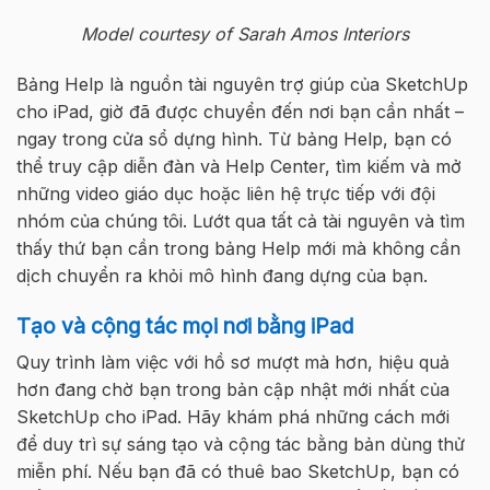
Model courtesy of Sarah Amos Interiors
Bảng
Help
là
nguồn
tài
nguyên
trợ
giúp
của
SketchUp
cho
iPad,
giờ
đã
được
chuyển
đến
nơi
bạn
cần
nhất
–
ng
a
y
trong cửa sổ
dựng
hình
.
Từ
bảng
Help,
bạn
có
thể
truy
cập
diễn
đàn
và
Help Center,
tìm
kiếm
và
mở
những
video
giáo
dục
hoặc
liên
hệ
trực
tiếp
với
đội
nhóm
của
chúng
tôi
.
Lướt
qua
tất
cả
tài
nguyên
và
tìm
thấy
thứ
bạn
cần
trong
bảng
Help
mới
mà
không
cần
dịch
chuyển
ra
khỏi
mô
hình
đang
dựng
của
bạn
.
Tạo
và
cộng
tác
mọi
nơi
bằng
iPad
Quy trình làm việc
với
hồ
sơ
mượt mà hơn, hiệu quả
hơn đang chờ bạn trong bản cập nhật mới nhất của
SketchUp cho iPad.
Hãy khám phá những cách mới
để duy trì sự sáng tạo và cộng tác
bằng bản dùng thử
miễn phí.
Nếu bạn đã
có
thuê
bao
SketchUp, bạn có