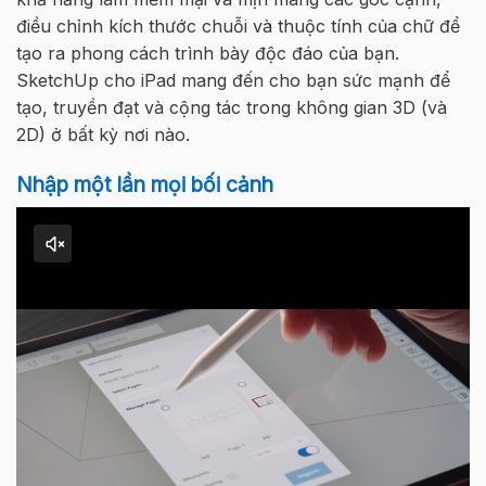
điều chỉnh kích thước
chuỗi
và
thuộc
tính
của
chữ
để
tạo ra phong cách trình bày độc đáo
của
bạn
.
SketchUp cho iPad mang đến cho bạn sức mạnh để
tạo, truyền đạt và cộng tác trong không gian 3D (và
2D) ở bất kỳ nơi nào
.
Nhập
một
lần
mọi
bối
cảnh