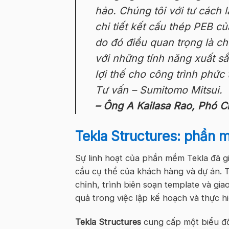
hảo. Chúng tôi
với
tư
cách
l
chi tiết kết cấu thép PEB c
do đó
điều
quan
trọng
là
ch
với những tính năng xuất sắ
lợi thế cho công trình phức
Tư vấn – Sumitomo Mitsui
.
–
Ông A Kailasa Rao, Phó C
Tekla Structures: phần 
Sự linh hoạt của phần mềm Tekla đã g
cầu cụ thể của
khách hàng và dự án. 
chỉnh, trình biên soạn
template
và gia
quả trong việc lập kế hoạch và thực 
Tekla Structures
cung cấp một biểu 