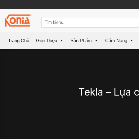
Skip
to
content
Trang Chủ
Giới Thiệu
Sản Phẩm
Cẩm Nang
Tekla – Lựa 