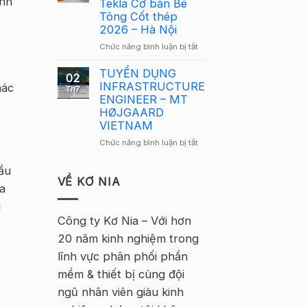
ình
Tekla Cơ bản Bê
Việt
Việt
Tông Cốt thép
Nam
Nam
2026 – Hà Nội
2026
2026
–
ở
Chức năng bình luận bị tắt
quay
Hà
Thông
trở
Nội
báo
TUYỂN DỤNG
lại
02
tuyển
INFRASTRUCTURE
hác
tại
Th7
sinh
ENGINEER – MT
Hà
–
HØJGAARD
Nội
Khóa
VIETNAM
học
ở
Chức năng bình luận bị tắt
Tekla
TUYỂN
Cơ
DỤNG
cầu
bản
INFRASTRUCTURE
VỀ KƠ NIA
Bê
a
ENGINEER
Tông
–
i
Cốt
MT
Công ty Kơ Nia – Với hơn
thép
HØJGAARD
2026
20 năm kinh nghiệm trong
VIETNAM
–
lĩnh vực phân phối phần
Hà
Nội
mềm & thiết bị cùng đội
ngũ nhân viên giàu kinh