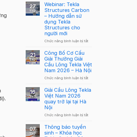
Webinar: Tekla
27
Structures Carbon
Th7
ựng
– Hướng dẫn sử
dụng Tekla
Structures cho
người mới
ở
Chức năng bình luận bị tắt
Webinar:
Tekla
Công Bố Cơ Cấu
21
Structures
Giải Thưởng Giải
Th7
Carbon
Cầu Lông Tekla Việt
–
Nam 2026 – Hà Nội
Hướng
ở
Chức năng bình luận bị tắt
dẫn
Công
sử
Bố
Giải Cầu Lông Tekla
n
dụng
16
Cơ
Việt Nam 2026
Tekla
Th7
độ
.
Cấu
quay trở lại tại Hà
Structures
Giải
Nội
cho
Thưởng
người
ở
Chức năng bình luận bị tắt
Giải
mới
Giải
Cầu
Cầu
Thông báo tuyển
Lông
07
Lông
sinh – Khóa học
Tekla
Th7
Tekla