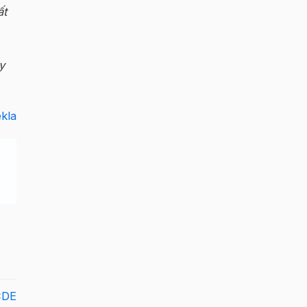
ất
y
kla
CDE