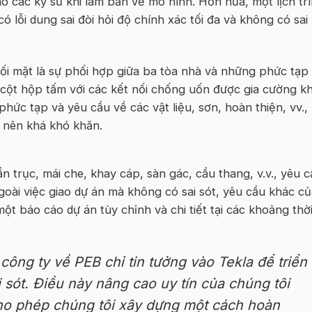
ho các kỹ sư khi làm bản vẽ mô hình
. Hơn nữa,
một lịch tr
ó lỗi dung sai đòi hỏi độ chính xác tối đa và không có sai
ối mặt là sự phối hợp giữa ba tòa nhà và những phức tạp
n cột hộp tấm với các kết nối chống uốn được gia cường k
phức tạp và yêu cầu về các vật liệu, sơn, hoàn thiện, vv.,
ở nên khá khó khăn
.
 trục, mái che, khay cáp, sàn gác, cầu thang, v.v., yêu 
Ngoài việc giao dự án mà không có
sai
sót
, yêu cầu khác củ
 báo cáo dự án tùy chỉnh và chi tiết tại các khoảng thờ
 công ty
về
PEB
chỉ tin tưởng vào Tekla để triển
i
sót
. Điều này nâng cao uy tín của chúng tôi
ho phép chúng tôi xây dựng một cách hoàn