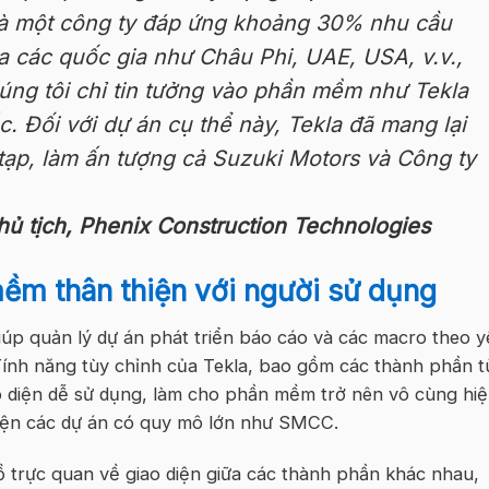
à
một công ty
đáp
ứng
khoảng 30% nhu cầu
ủa các quốc gia nh
ư Châu Phi, UAE, USA,
v.v.,
úng
tôi
chỉ tin tưởng vào phần mềm như Tekla
c. Đối với dự án cụ thể này, Tekla đã mang lại
 tạp, làm ấn tượng cả Suzuki Motors và Công ty
hủ tịch, Phenix Construction Technologies
mềm thân thiện với người sử dụng
iúp quản lý dự án phát triển báo cáo và các macro theo y
Tính năng tùy chỉnh của Tekla, bao gồm các thành phần t
o diện dễ sử dụng, làm cho phần mềm trở nên vô cùng hi
hiện các dự án có quy mô lớn như SMCC
.
đồ
trực
quan
về giao diện giữa các thành phần khác nhau,