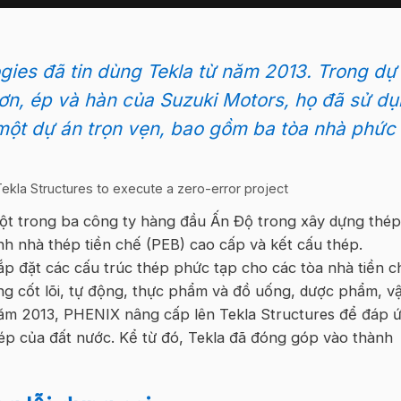
ies đã tin dùng Tekla từ năm 2013. Trong dự
ơn, ép và hàn của Suzuki Motors, họ đã sử d
 một dự án
trọn
vẹn
, bao gồm ba tòa nhà phức
ột trong ba công ty hàng đầu Ấn Độ trong xây dựng thép
ình
nhà
thép
tiền
chế
(PEB)
cao
cấp
và
kết
cấu
thép
.
lắp đặt các cấu trúc thép phức tạp cho các tòa nhà
tiền
c
g cốt lõi,
tự
động
, thực phẩm và đồ uống, dược phẩm, v
 Năm 2013, PHENIX nâng cấp lên Tekla Structures để đáp 
ép của đất nước. Kể từ đó, Tekla đã đóng góp vào thành