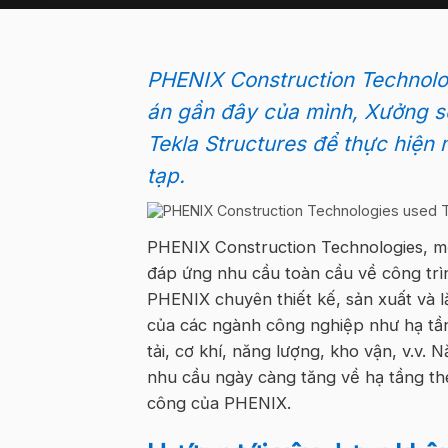
PHENIX Construction Technolog
án gần đây
của mình,
Xưởng
s
Tekla Structures để thực hiện
tạp
.
PHENIX
Construction Technologies
, m
đáp ứng nhu cầu toàn cầu về
công
tr
PHENIX chuyên thiết kế, sản xuất và 
c
ủa
các ngành công nghiệp như hạ tần
tải,
cơ
khí
, năng lượng, kho vận, v.v.
nhu cầu ngày càng tăng về hạ tầng th
công của PHENIX
.