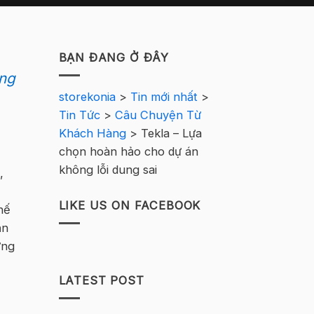
BẠN ĐANG Ở ĐÂY
ụng
storekonia
>
Tin mới nhất
>
Tin Tức
>
Câu Chuyện Từ
Khách Hàng
>
Tekla – Lựa
chọn hoàn hảo cho dự án
không lỗi dung sai
,
LIKE US ON FACEBOOK
hế
ận
ứng
LATEST POST