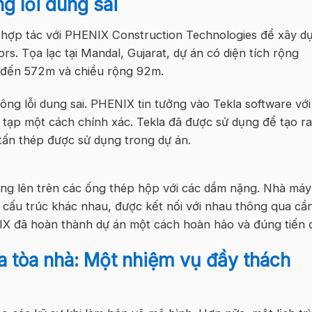
ông
lỗi
dung
sa
i
 hợp tác với PHENIX Construction Technologies để xây d
s. Tọa lạc tại Mandal, Gujarat, dự án có diện tích rộng
đến 572m
và
chiều rộng
92m
.
không
lỗi dung sai
. PHENIX tin tưởng vào Tekla software với
 tạp một cách chính xác. Tekla đã được sử dụng để tạo ra
tấn thép được sử dụng trong dự án.
ựng
l
ên trên các
ống
thép
hộp
với các dầm nặng. Nhà máy
ấu trúc khác nhau, được kết nối với nhau thông qua cầ
NIX đã hoàn thành dự án một cách hoàn hảo và đúng tiến 
a tòa nhà: Một nhiệm vụ đầy thách